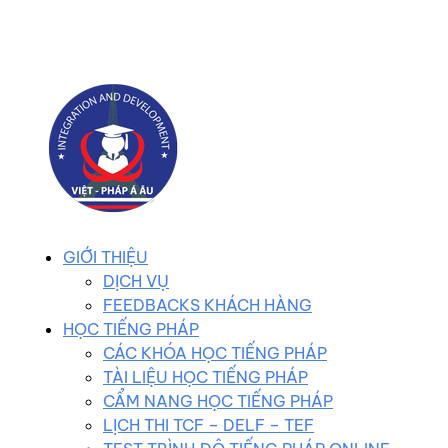
0983 102 258
duhocvietphap@gmail.com
GIỚI THIỆU
DỊCH VỤ
FEEDBACKS KHÁCH HÀNG
HỌC TIẾNG PHÁP
CÁC KHÓA HỌC TIẾNG PHÁP
TÀI LIỆU HỌC TIẾNG PHÁP
CẨM NANG HỌC TIẾNG PHÁP
LỊCH THI TCF – DELF – TEF