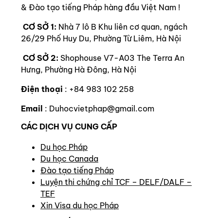
& Đào tạo tiếng Pháp hàng đầu Việt Nam !
CƠ SỞ 1:
Nhà 7 lô B Khu liên cơ quan, ngách
26/29 Phố Huy Du, Phường Từ Liêm, Hà Nội
CƠ SỞ 2:
Shophouse V7-A03 The Terra An
Hưng, Phường Hà Đông, Hà Nội
Điện thoại
: +84 983 102 258
Email
: Duhocvietphap@gmail.com
CÁC DỊCH VỤ CUNG CẤP
Du học Pháp
Du học Canada
Đào tạo tiếng Pháp
Luyện thi chứng chỉ TCF – DELF/DALF –
TEF
Xin Visa du học Pháp