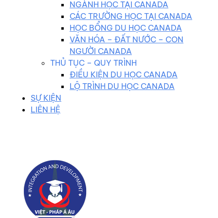
NGÀNH HỌC TẠI CANADA
CÁC TRƯỜNG HỌC TẠI CANADA
HỌC BỔNG DU HỌC CANADA
VĂN HÓA – ĐẤT NƯỚC – CON
NGƯỜI CANADA
THỦ TỤC – QUY TRÌNH
ĐIỀU KIỆN DU HỌC CANADA
LỘ TRÌNH DU HỌC CANADA
SỰ KIỆN
LIÊN HỆ
0983 102 258
duhocvietphap@gmail.com