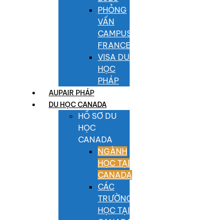
PHỎNG
VẤN
CAMPUS
FRANCE
VISA DU
HỌC
PHÁP
AUPAIR PHÁP
DU HỌC CANADA
HỒ SƠ DU
HỌC
CANADA
NGÀNH
HỌC TẠI
CANADA
CÁC
TRƯỜNG
HỌC TẠI