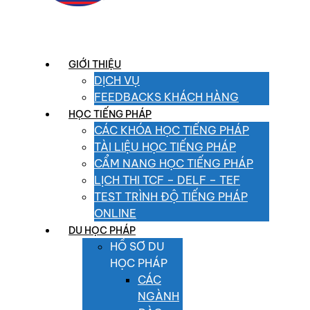
GIỚI THIỆU
DỊCH VỤ
FEEDBACKS KHÁCH HÀNG
HỌC TIẾNG PHÁP
CÁC KHÓA HỌC TIẾNG PHÁP
TÀI LIỆU HỌC TIẾNG PHÁP
CẨM NANG HỌC TIẾNG PHÁP
LỊCH THI TCF – DELF – TEF
TEST TRÌNH ĐỘ TIẾNG PHÁP
ONLINE
DU HỌC PHÁP
HỒ SƠ DU
HỌC PHÁP
CÁC
NGÀNH