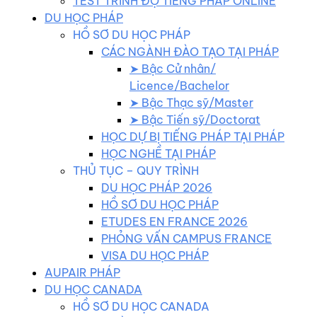
TEST TRÌNH ĐỘ TIẾNG PHÁP ONLINE
DU HỌC PHÁP
HỒ SƠ DU HỌC PHÁP
CÁC NGÀNH ĐÀO TẠO TẠI PHÁP
➤ Bậc Cử nhân/
Licence/Bachelor
➤ Bậc Thạc sỹ/Master
➤ Bậc Tiến sỹ/Doctorat
HỌC DỰ BỊ TIẾNG PHÁP TẠI PHÁP
HỌC NGHỀ TẠI PHÁP
THỦ TỤC – QUY TRÌNH
DU HỌC PHÁP 2026
HỒ SƠ DU HỌC PHÁP
ETUDES EN FRANCE 2026
PHỎNG VẤN CAMPUS FRANCE
VISA DU HỌC PHÁP
AUPAIR PHÁP
DU HỌC CANADA
HỒ SƠ DU HỌC CANADA