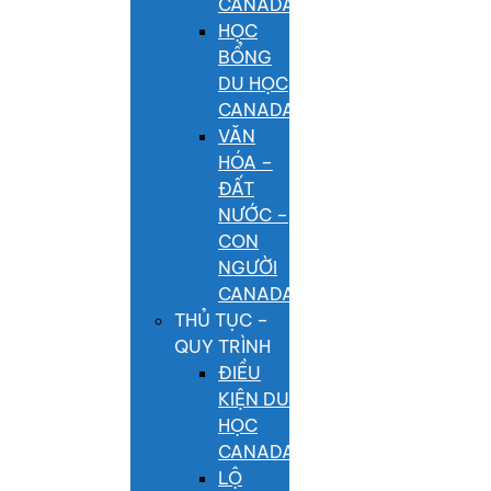
CANADA
HỌC
BỔNG
DU HỌC
CANADA
VĂN
HÓA –
ĐẤT
NƯỚC –
CON
NGƯỜI
CANADA
THỦ TỤC –
QUY TRÌNH
ĐIỀU
KIỆN DU
HỌC
CANADA
LỘ