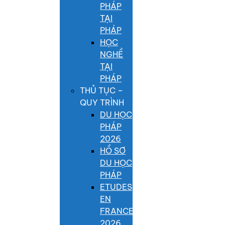
PHÁP
TẠI
PHÁP
HỌC
NGHỀ
TẠI
PHÁP
THỦ TỤC –
QUY TRÌNH
DU HỌC
PHÁP
2026
HỒ SƠ
DU HỌC
PHÁP
ETUDES
EN
FRANCE
2026