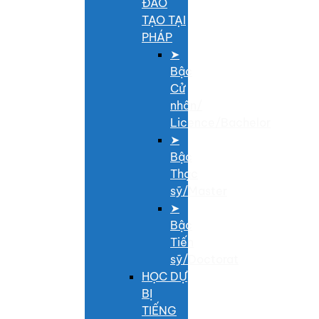
ĐÀO
TẠO TẠI
PHÁP
➤
Bậc
Cử
nhân/
Licence/Bachelor
➤
Bậc
Thạc
sỹ/Master
➤
Bậc
Tiến
sỹ/Doctorat
HỌC DỰ
BỊ
TIẾNG