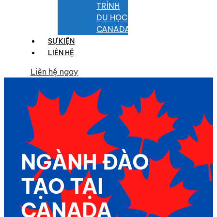
TRÌNH
DU HỌC
CANADA
SỰ KIỆN
LIÊN HỆ
Liên hệ ngay
NGÀNH ĐÀO
TẠO TẠI
CANADA