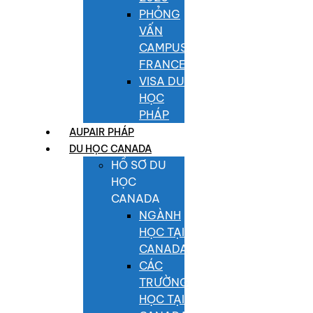
PHỎNG
VẤN
CAMPUS
FRANCE
VISA DU
HỌC
PHÁP
AUPAIR PHÁP
DU HỌC CANADA
HỒ SƠ DU
HỌC
CANADA
NGÀNH
HỌC TẠI
CANADA
CÁC
TRƯỜNG
HỌC TẠI