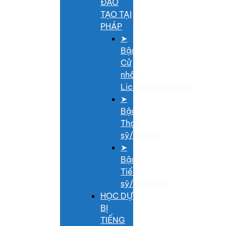
ĐÀO
TẠO TẠI
PHÁP
➤
Bậc
Cử
nhân/
Licence/Bachelor
➤
Bậc
Thạc
sỹ/Master
➤
Bậc
Tiến
sỹ/Doctorat
HỌC DỰ
BỊ
TIẾNG