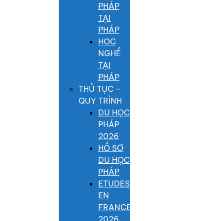
PHÁP
TẠI
PHÁP
HỌC
NGHỀ
TẠI
PHÁP
THỦ TỤC –
QUY TRÌNH
DU HỌC
PHÁP
2026
HỒ SƠ
DU HỌC
PHÁP
ETUDES
EN
FRANCE
2026