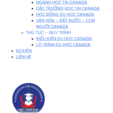
NGÀNH HỌC TẠI CANADA
CÁC TRƯỜNG HỌC TẠI CANADA
HỌC BỔNG DU HỌC CANADA
VĂN HÓA – ĐẤT NƯỚC – CON
NGƯỜI CANADA
THỦ TỤC – QUY TRÌNH
ĐIỀU KIỆN DU HỌC CANADA
LỘ TRÌNH DU HỌC CANADA
SỰ KIỆN
LIÊN HỆ
0983 102 258
duhocvietphap@gmail.com