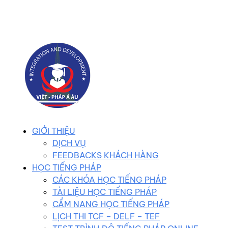
0983 102 258
duhocvietphap@gmail.com
GIỚI THIỆU
DỊCH VỤ
FEEDBACKS KHÁCH HÀNG
HỌC TIẾNG PHÁP
CÁC KHÓA HỌC TIẾNG PHÁP
TÀI LIỆU HỌC TIẾNG PHÁP
CẨM NANG HỌC TIẾNG PHÁP
LỊCH THI TCF – DELF – TEF