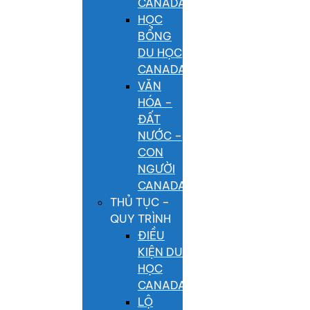
CANADA
HỌC
BỔNG
DU HỌC
CANADA
VĂN
HÓA –
ĐẤT
NƯỚC –
CON
NGƯỜI
CANADA
THỦ TỤC –
QUY TRÌNH
ĐIỀU
KIỆN DU
HỌC
CANADA
LỘ