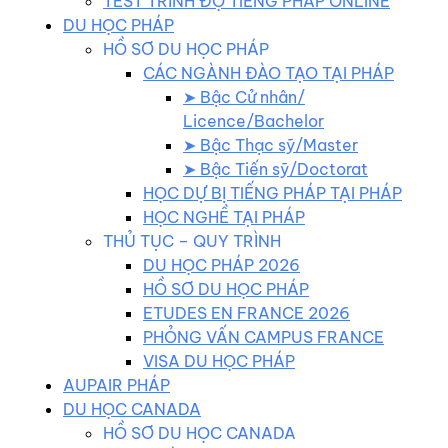
TEST TRÌNH ĐỘ TIẾNG PHÁP ONLINE
DU HỌC PHÁP
HỒ SƠ DU HỌC PHÁP
CÁC NGÀNH ĐÀO TẠO TẠI PHÁP
➤ Bậc Cử nhân/
Licence/Bachelor
➤ Bậc Thạc sỹ/Master
➤ Bậc Tiến sỹ/Doctorat
HỌC DỰ BỊ TIẾNG PHÁP TẠI PHÁP
HỌC NGHỀ TẠI PHÁP
THỦ TỤC – QUY TRÌNH
DU HỌC PHÁP 2026
HỒ SƠ DU HỌC PHÁP
ETUDES EN FRANCE 2026
PHỎNG VẤN CAMPUS FRANCE
VISA DU HỌC PHÁP
AUPAIR PHÁP
DU HỌC CANADA
HỒ SƠ DU HỌC CANADA