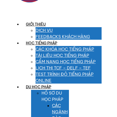
GIỚI THIỆU
DỊCH VỤ
FEEDBACKS KHÁCH HÀNG
HỌC TIẾNG PHÁP
CÁC KHÓA HỌC TIẾNG PHÁP
TÀI LIỆU HỌC TIẾNG PHÁP
CẨM NANG HỌC TIẾNG PHÁP
LỊCH THI TCF – DELF – TEF
TEST TRÌNH ĐỘ TIẾNG PHÁP
ONLINE
DU HỌC PHÁP
HỒ SƠ DU
HỌC PHÁP
CÁC
NGÀNH