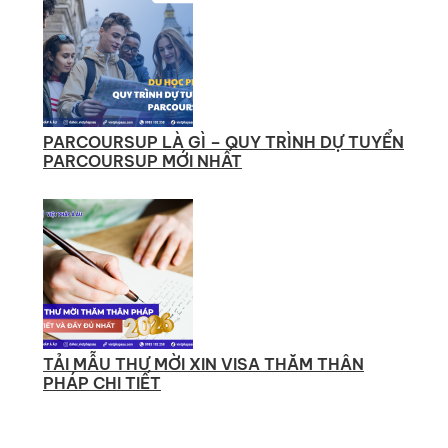
PARCOURSUP LÀ GÌ – QUY TRÌNH DỰ TUYỂN
PARCOURSUP MỚI NHẤT
TẢI MẪU THƯ MỜI XIN VISA THĂM THÂN
PHÁP CHI TIẾT