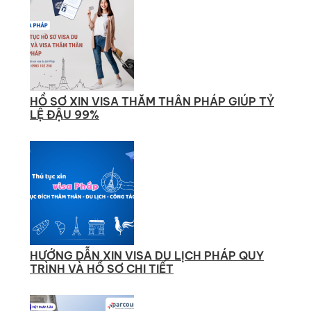
HỒ SƠ XIN VISA THĂM THÂN PHÁP GIÚP TỶ
LỆ ĐẬU 99%
HƯỚNG DẪN XIN VISA DU LỊCH PHÁP QUY
TRÌNH VÀ HỒ SƠ CHI TIẾT