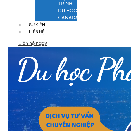
TRÌNH
DU HỌC
CANADA
SỰ KIỆN
LIÊN HỆ
Liên hệ ngay