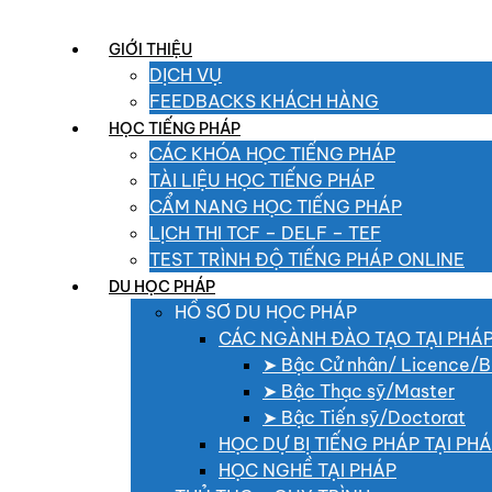
GIỚI THIỆU
DỊCH VỤ
FEEDBACKS KHÁCH HÀNG
HỌC TIẾNG PHÁP
CÁC KHÓA HỌC TIẾNG PHÁP
TÀI LIỆU HỌC TIẾNG PHÁP
CẨM NANG HỌC TIẾNG PHÁP
LỊCH THI TCF – DELF – TEF
TEST TRÌNH ĐỘ TIẾNG PHÁP ONLINE
DU HỌC PHÁP
HỒ SƠ DU HỌC PHÁP
CÁC NGÀNH ĐÀO TẠO TẠI PHÁ
➤ Bậc Cử nhân/ Licence/B
➤ Bậc Thạc sỹ/Master
➤ Bậc Tiến sỹ/Doctorat
HỌC DỰ BỊ TIẾNG PHÁP TẠI PH
HỌC NGHỀ TẠI PHÁP