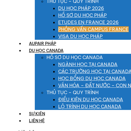
THỦ TỤC – QUY TRÌNH
DU HỌC PHÁP 2026
HỒ SƠ DU HỌC PHÁP
ETUDES EN FRANCE 2026
PHỎNG VẤN CAMPUS FRANCE
VISA DU HỌC PHÁP
AUPAIR PHÁP
DU HỌC CANADA
HỒ SƠ DU HỌC CANADA
NGÀNH HỌC TẠI CANADA
CÁC TRƯỜNG HỌC TẠI CANAD
HỌC BỔNG DU HỌC CANADA
VĂN HÓA – ĐẤT NƯỚC – CON 
THỦ TỤC – QUY TRÌNH
ĐIỀU KIỆN DU HỌC CANADA
LỘ TRÌNH DU HỌC CANADA
SỰ KIỆN
LIÊN HỆ