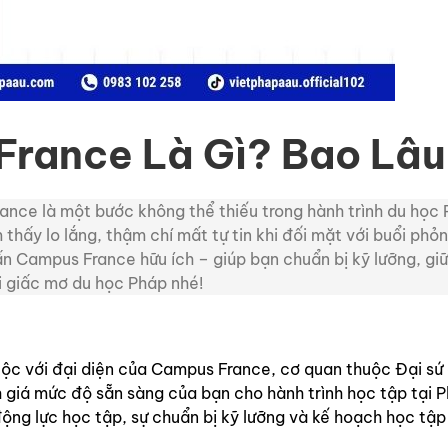
rance Là Gì? Bao Lâu
nce là một bước không thể thiếu trong hành trình du học 
thấy lo lắng, thậm chí mất tự tin khi đối mặt với buổi phỏ
 Campus France hữu ích – giúp bạn chuẩn bị kỹ lưỡng, giữ 
i giấc mơ du học Pháp nhé!
c với đại diện của Campus France, cơ quan thuộc Đại sứ 
h giá mức độ sẵn sàng của bạn cho hành trình học tập tại 
 động lực học tập, sự chuẩn bị kỹ lưỡng và kế hoạch học tậ