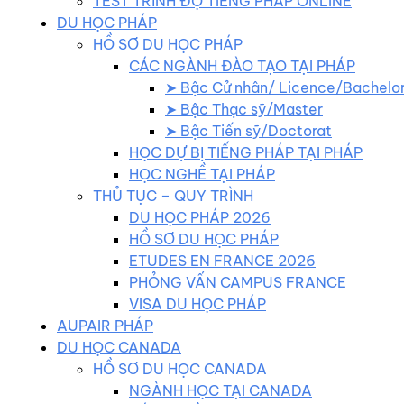
TEST TRÌNH ĐỘ TIẾNG PHÁP ONLINE
DU HỌC PHÁP
HỒ SƠ DU HỌC PHÁP
CÁC NGÀNH ĐÀO TẠO TẠI PHÁP
➤ Bậc Cử nhân/ Licence/Bachelo
➤ Bậc Thạc sỹ/Master
➤ Bậc Tiến sỹ/Doctorat
HỌC DỰ BỊ TIẾNG PHÁP TẠI PHÁP
HỌC NGHỀ TẠI PHÁP
THỦ TỤC – QUY TRÌNH
DU HỌC PHÁP 2026
HỒ SƠ DU HỌC PHÁP
ETUDES EN FRANCE 2026
PHỎNG VẤN CAMPUS FRANCE
VISA DU HỌC PHÁP
AUPAIR PHÁP
DU HỌC CANADA
HỒ SƠ DU HỌC CANADA
NGÀNH HỌC TẠI CANADA