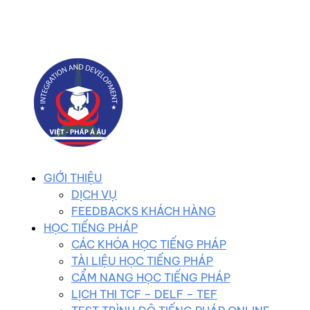
0983 102 258
duhocvietphap@gmail.com
GIỚI THIỆU
DỊCH VỤ
FEEDBACKS KHÁCH HÀNG
HỌC TIẾNG PHÁP
CÁC KHÓA HỌC TIẾNG PHÁP
TÀI LIỆU HỌC TIẾNG PHÁP
CẨM NANG HỌC TIẾNG PHÁP
LỊCH THI TCF – DELF – TEF