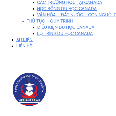
CÁC TRƯỜNG HỌC TẠI CANADA
HỌC BỔNG DU HỌC CANADA
VĂN HÓA – ĐẤT NƯỚC – CON NGƯỜI
THỦ TỤC – QUY TRÌNH
ĐIỀU KIỆN DU HỌC CANADA
LỘ TRÌNH DU HỌC CANADA
SỰ KIỆN
LIÊN HỆ
0983 102 258
duhocvietphap@gmail.com