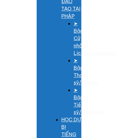
ĐÀO
TẠO TẠI
PHÁP
➤
Bậc
Cử
nhân/
Licence/Bachelor
➤
Bậc
Thạc
sỹ/Master
➤
Bậc
Tiến
sỹ/Doctorat
HỌC DỰ
BỊ
TIẾNG