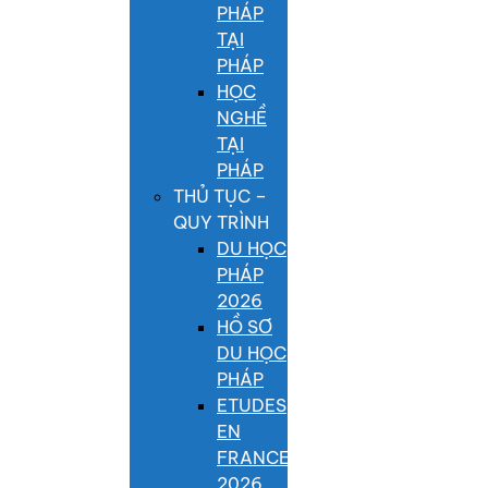
PHÁP
TẠI
PHÁP
HỌC
NGHỀ
TẠI
PHÁP
THỦ TỤC –
QUY TRÌNH
DU HỌC
PHÁP
2026
HỒ SƠ
DU HỌC
PHÁP
ETUDES
EN
FRANCE
2026