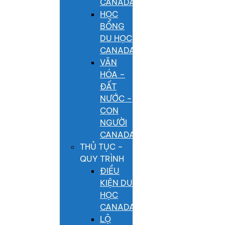
CANADA
HỌC
BỔNG
DU HỌC
CANADA
VĂN
HÓA –
ĐẤT
NƯỚC –
CON
NGƯỜI
CANADA
THỦ TỤC –
QUY TRÌNH
ĐIỀU
KIỆN DU
HỌC
CANADA
LỘ