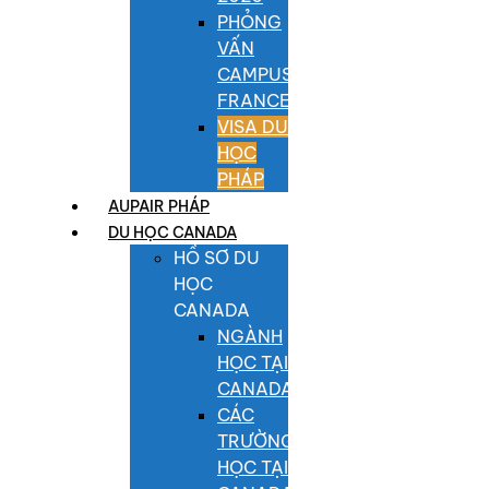
PHỎNG
VẤN
CAMPUS
FRANCE
VISA DU
HỌC
PHÁP
AUPAIR PHÁP
DU HỌC CANADA
HỒ SƠ DU
HỌC
CANADA
NGÀNH
HỌC TẠI
CANADA
CÁC
TRƯỜNG
HỌC TẠI