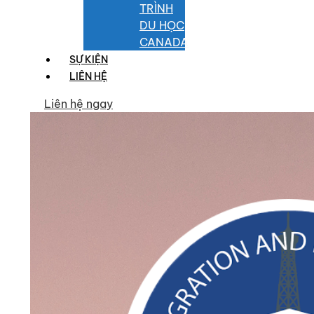
TRÌNH
DU HỌC
CANADA
SỰ KIỆN
LIÊN HỆ
Liên hệ ngay