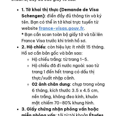
1. Tờ khai thị thực (Demande de Visa
Schengen)
: điền đầy đủ thông tin và ký
tên. Bạn có thể in tờ khai trực tuyến từ
website
france-visas.gouv.fr
.
*
Bạn cần scan toàn bộ giấy tờ và tải lên
France Visa trước khi trình hồ sơ.
2. Hộ chiếu
: còn hiệu lực ít nhất 15 tháng.
Hồ sơ cần bản gốc và bản sao:
Hộ chiếu trắng: từ trang 1–5.
Hộ chiếu đã đi nước ngoài: sao từ
trang 1 đến hết trang có dấu thị
thực/xuất nhập cảnh.
02 ảnh chân dung
: chụp trong vòng
6 tháng, kích thước 3.5 x 4.5 cm,
nền trắng, không đeo kính, khuôn
mặt chiếm 70–80% khung hình.
3. Giấy chứng nhận phỏng vấn hoặc
miễn phỏng vấn
: tải từ tài khoản
Études