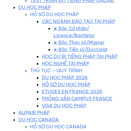
TEST TRÌNH ĐỘ TIẾNG PHÁP ONLINE
DU HỌC PHÁP
HỒ SƠ DU HỌC PHÁP
CÁC NGÀNH ĐÀO TẠO TẠI PHÁP
➤ Bậc Cử nhân/
Licence/Bachelor
➤ Bậc Thạc sỹ/Master
➤ Bậc Tiến sỹ/Doctorat
HỌC DỰ BỊ TIẾNG PHÁP TẠI PHÁP
HỌC NGHỀ TẠI PHÁP
THỦ TỤC – QUY TRÌNH
DU HỌC PHÁP 2026
HỒ SƠ DU HỌC PHÁP
ETUDES EN FRANCE 2026
PHỎNG VẤN CAMPUS FRANCE
VISA DU HỌC PHÁP
AUPAIR PHÁP
DU HỌC CANADA
HỒ SƠ DU HỌC CANADA