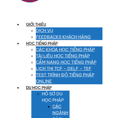
GIỚI THIỆU
DỊCH VỤ
FEEDBACKS KHÁCH HÀNG
HỌC TIẾNG PHÁP
CÁC KHÓA HỌC TIẾNG PHÁP
TÀI LIỆU HỌC TIẾNG PHÁP
CẨM NANG HỌC TIẾNG PHÁP
LỊCH THI TCF – DELF – TEF
TEST TRÌNH ĐỘ TIẾNG PHÁP
ONLINE
DU HỌC PHÁP
HỒ SƠ DU
HỌC PHÁP
CÁC
NGÀNH