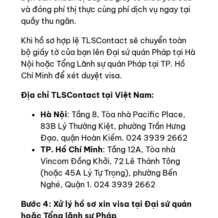
và đóng phí thị thực cùng phí dịch vụ ngay tại
quầy thu ngân.
Khi hồ sơ hợp lệ TLSContact sẽ chuyển toàn
bộ giấy tờ của bạn lên Đại sứ quán Pháp tại Hà
Nội hoặc Tổng Lãnh sự quán Pháp tại TP. Hồ
Chí Minh để xét duyệt visa.
Địa chỉ TLSContact tại Việt Nam:
Hà Nội
: Tầng 8, Tòa nhà Pacific Place,
83B Lý Thường Kiệt, phường Trần Hưng
Đạo, quận Hoàn Kiếm.
024 3939 2662
TP. Hồ Chí Minh
: Tầng 12A, Tòa nhà
Vincom Đồng Khởi, 72 Lê Thánh Tông
(hoặc 45A Lý Tự Trọng), phường Bến
Nghé, Quận 1.
024 3939 2662
Bước 4: Xử lý hồ sơ xin visa tại Đại sứ quán
hoặc Tổng lãnh sự Pháp