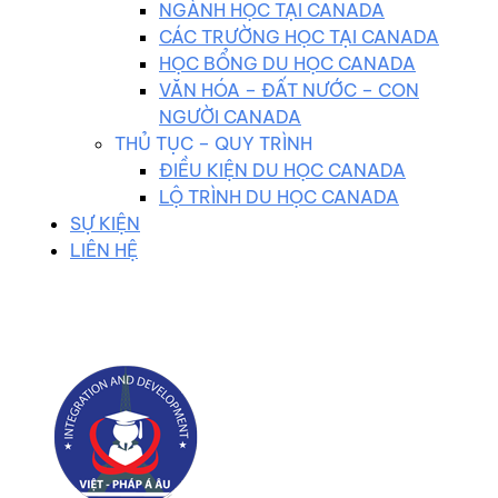
NGÀNH HỌC TẠI CANADA
CÁC TRƯỜNG HỌC TẠI CANADA
HỌC BỔNG DU HỌC CANADA
VĂN HÓA – ĐẤT NƯỚC – CON
NGƯỜI CANADA
THỦ TỤC – QUY TRÌNH
ĐIỀU KIỆN DU HỌC CANADA
LỘ TRÌNH DU HỌC CANADA
SỰ KIỆN
LIÊN HỆ
0983 102 258
duhocvietphap@gmail.com