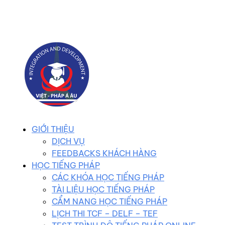
0983 102 258
duhocvietphap@gmail.com
GIỚI THIỆU
DỊCH VỤ
FEEDBACKS KHÁCH HÀNG
HỌC TIẾNG PHÁP
CÁC KHÓA HỌC TIẾNG PHÁP
TÀI LIỆU HỌC TIẾNG PHÁP
CẨM NANG HỌC TIẾNG PHÁP
LỊCH THI TCF – DELF – TEF