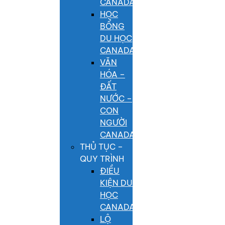
CANADA
HỌC
BỔNG
DU HỌC
CANADA
VĂN
HÓA –
ĐẤT
NƯỚC –
CON
NGƯỜI
CANADA
THỦ TỤC –
QUY TRÌNH
ĐIỀU
KIỆN DU
HỌC
CANADA
LỘ