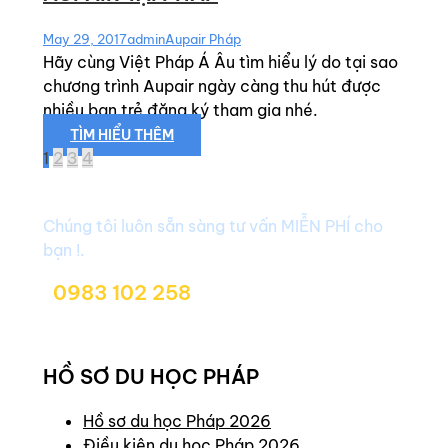
May 29, 2017
admin
Aupair Pháp
Hãy cùng Việt Pháp Á Âu tìm hiểu lý do tại sao
chương trình Aupair ngày càng thu hút được
nhiều bạn trẻ đăng ký tham gia nhé.
TÌM HIỂU THÊM
1
2
3
4
Bạn cần tư vấn ngay?
Chúng tôi luôn sẵn sàng tư vấn MIỄN PHÍ cho
bạn !.
0983 102 258
duhocvietphap@gmail.com
HỒ SƠ DU HỌC PHÁP
Hồ sơ du học Pháp 2026
Điều kiện du học Pháp 2026