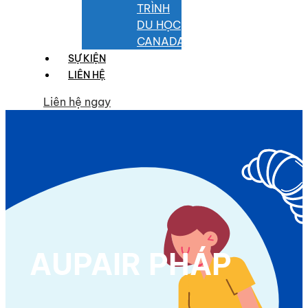
TRÌNH
DU HỌC
CANADA
SỰ KIỆN
LIÊN HỆ
Liên hệ ngay
AUPAIR PHÁP