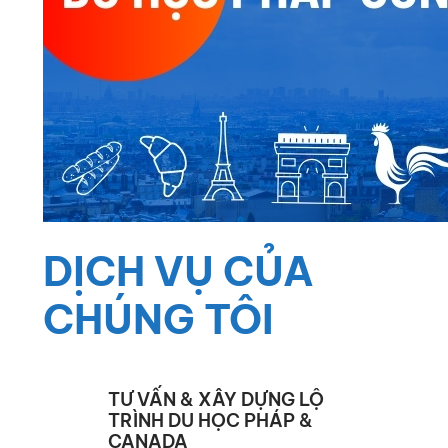
DỊCH VỤ CỦA
CHÚNG TÔI
TƯ VẤN & XÂY DỰNG LỘ
TRÌNH DU HỌC PHÁP &
CANADA