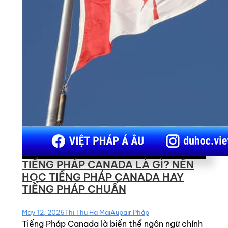
TIẾNG PHÁP CANADA LÀ GÌ? NÊN
HỌC TIẾNG PHÁP CANADA HAY
TIẾNG PHÁP CHUẨN
May 12, 2026
Thi Thu Ha Mai
Aupair Pháp
Tiếng Pháp Canada là biến thể ngôn ngữ chính