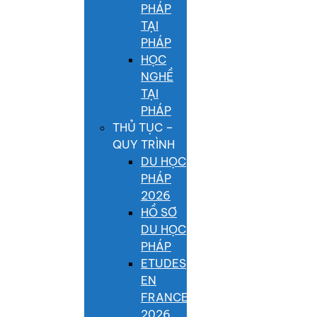
PHÁP
TẠI
PHÁP
HỌC
NGHỀ
TẠI
PHÁP
THỦ TỤC –
QUY TRÌNH
DU HỌC
PHÁP
2026
HỒ SƠ
DU HỌC
PHÁP
ETUDES
EN
FRANCE
2026