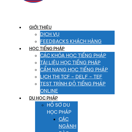
GIỚI THIỆU
DỊCH VỤ
FEEDBACKS KHÁCH HÀNG
HỌC TIẾNG PHÁP
CÁC KHÓA HỌC TIẾNG PHÁP
TÀI LIỆU HỌC TIẾNG PHÁP
CẨM NANG HỌC TIẾNG PHÁP
LỊCH THI TCF – DELF – TEF
TEST TRÌNH ĐỘ TIẾNG PHÁP
ONLINE
DU HỌC PHÁP
HỒ SƠ DU
HỌC PHÁP
CÁC
NGÀNH