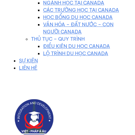
NGÀNH HỌC TẠI CANADA
CÁC TRƯỜNG HỌC TẠI CANADA
HỌC BỔNG DU HỌC CANADA
VĂN HÓA – ĐẤT NƯỚC – CON
NGƯỜI CANADA
THỦ TỤC – QUY TRÌNH
ĐIỀU KIỆN DU HỌC CANADA
LỘ TRÌNH DU HỌC CANADA
SỰ KIỆN
LIÊN HỆ
0983 102 258
duhocvietphap@gmail.com