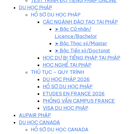
TEST TRÌNH ĐỘ TIẾNG PHÁP ONLINE
DU HỌC PHÁP
HỒ SƠ DU HỌC PHÁP
CÁC NGÀNH ĐÀO TẠO TẠI PHÁP
➤ Bậc Cử nhân/
Licence/Bachelor
➤ Bậc Thạc sỹ/Master
➤ Bậc Tiến sỹ/Doctorat
HỌC DỰ BỊ TIẾNG PHÁP TẠI PHÁP
HỌC NGHỀ TẠI PHÁP
THỦ TỤC – QUY TRÌNH
DU HỌC PHÁP 2026
HỒ SƠ DU HỌC PHÁP
ETUDES EN FRANCE 2026
PHỎNG VẤN CAMPUS FRANCE
VISA DU HỌC PHÁP
AUPAIR PHÁP
DU HỌC CANADA
HỒ SƠ DU HỌC CANADA