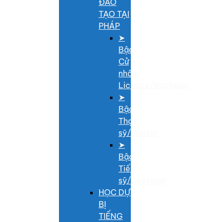
ĐÀO
TẠO TẠI
PHÁP
➤
Bậc
Cử
nhân/
Licence/Bachelor
➤
Bậc
Thạc
sỹ/Master
➤
Bậc
Tiến
sỹ/Doctorat
HỌC DỰ
BỊ
TIẾNG