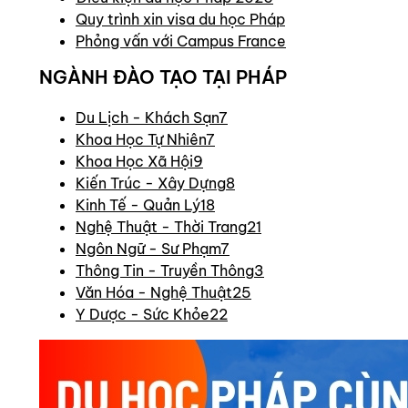
Quy trình xin visa du học Pháp
Phỏng vấn với Campus France
NGÀNH ĐÀO TẠO TẠI PHÁP
Du Lịch - Khách Sạn
7
Khoa Học Tự Nhiên
7
Khoa Học Xã Hội
9
Kiến Trúc - Xây Dựng
8
Kinh Tế - Quản Lý
18
Nghệ Thuật - Thời Trang
21
Ngôn Ngữ - Sư Phạm
7
Thông Tin - Truyền Thông
3
Văn Hóa - Nghệ Thuật
25
Y Dược - Sức Khỏe
22