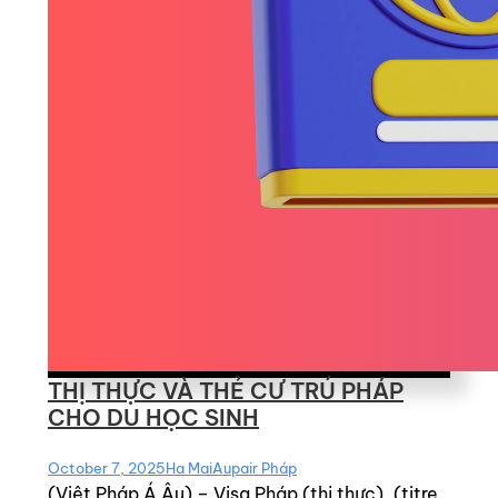
THỊ THỰC VÀ THẺ CƯ TRÚ PHÁP
CHO DU HỌC SINH
October 7, 2025
Ha Mai
Aupair Pháp
(Viêt Pháp Á Âu) – Visa Pháp (thị thực), (titre