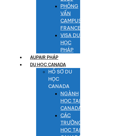
PHỎNG
VẤN
CAMPUS
FRANCE
VISA DU
HỌC
PHÁP
AUPAIR PHÁP
DU HỌC CANADA
HỒ SƠ DU
HỌC
CANADA
NGÀNH
HỌC TẠI
CANADA
CÁC
TRƯỜNG
HỌC TẠI