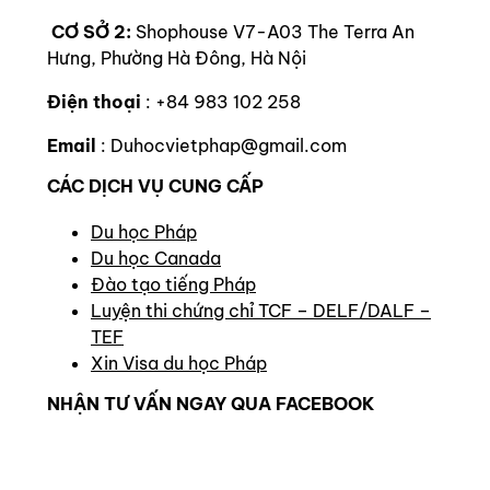
CƠ SỞ 2:
Shophouse V7-A03 The Terra An
Hưng, Phường Hà Đông, Hà Nội
Điện thoại
: +84 983 102 258
Email
: Duhocvietphap@gmail.com
CÁC DỊCH VỤ CUNG CẤP
Du học Pháp
Du học Canada
Đào tạo tiếng Pháp
Luyện thi chứng chỉ TCF – DELF/DALF –
TEF
Xin Visa du học Pháp
NHẬN TƯ VẤN NGAY QUA FACEBOOK