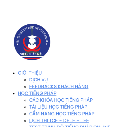
0983 102 258
duhocvietphap@gmail.com
GIỚI THIỆU
DỊCH VỤ
FEEDBACKS KHÁCH HÀNG
HỌC TIẾNG PHÁP
CÁC KHÓA HỌC TIẾNG PHÁP
TÀI LIỆU HỌC TIẾNG PHÁP
CẨM NANG HỌC TIẾNG PHÁP
LỊCH THI TCF – DELF – TEF