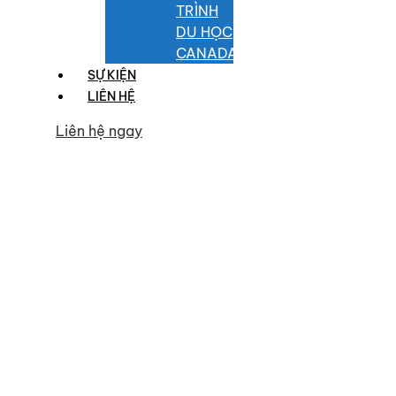
TRÌNH
DU HỌC
CANADA
SỰ KIỆN
LIÊN HỆ
Liên hệ ngay
Category
Học Đại Học Tại
Pháp