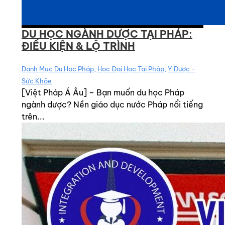
DU HỌC NGÀNH DƯỢC TẠI PHÁP:
ĐIỀU KIỆN & LỘ TRÌNH
Danh Mục Du Học Pháp
,
Học Đại Học Tại Pháp
,
Y Dược -
Sức Khỏe
[Việt Pháp Á Âu] – Bạn muốn du học Pháp
ngành dược? Nền giáo dục nước Pháp nổi tiếng
trên...