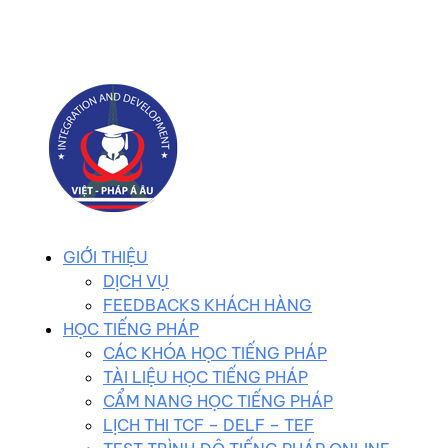
0983 102 258
duhocvietphap@gmail.com
GIỚI THIỆU
DỊCH VỤ
FEEDBACKS KHÁCH HÀNG
HỌC TIẾNG PHÁP
CÁC KHÓA HỌC TIẾNG PHÁP
TÀI LIỆU HỌC TIẾNG PHÁP
CẨM NANG HỌC TIẾNG PHÁP
LỊCH THI TCF – DELF – TEF