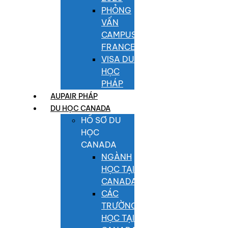
PHỎNG
VẤN
CAMPUS
FRANCE
VISA DU
HỌC
PHÁP
AUPAIR PHÁP
DU HỌC CANADA
HỒ SƠ DU
HỌC
CANADA
NGÀNH
HỌC TẠI
CANADA
CÁC
TRƯỜNG
HỌC TẠI