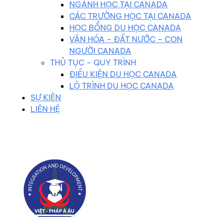
NGÀNH HỌC TẠI CANADA
CÁC TRƯỜNG HỌC TẠI CANADA
HỌC BỔNG DU HỌC CANADA
VĂN HÓA – ĐẤT NƯỚC – CON
NGƯỜI CANADA
THỦ TỤC – QUY TRÌNH
ĐIỀU KIỆN DU HỌC CANADA
LỘ TRÌNH DU HỌC CANADA
SỰ KIỆN
LIÊN HỆ
0983 102 258
duhocvietphap@gmail.com