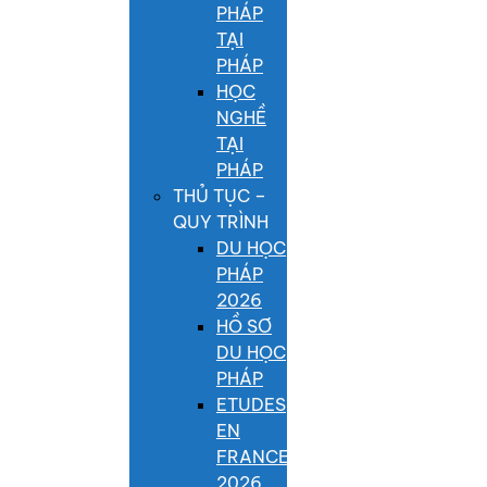
PHÁP
TẠI
PHÁP
HỌC
NGHỀ
TẠI
PHÁP
THỦ TỤC –
QUY TRÌNH
DU HỌC
PHÁP
2026
HỒ SƠ
DU HỌC
PHÁP
ETUDES
EN
FRANCE
2026