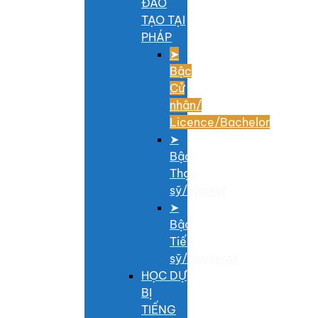
ĐÀO
TẠO TẠI
PHÁP
➤
Bậc
Cử
nhân/
Licence/Bachelor
➤
Bậc
Thạc
sỹ/Master
➤
Bậc
Tiến
sỹ/Doctorat
HỌC DỰ
BỊ
TIẾNG