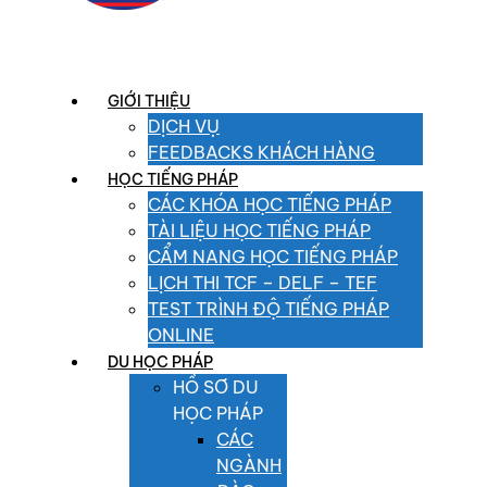
GIỚI THIỆU
DỊCH VỤ
FEEDBACKS KHÁCH HÀNG
HỌC TIẾNG PHÁP
CÁC KHÓA HỌC TIẾNG PHÁP
TÀI LIỆU HỌC TIẾNG PHÁP
CẨM NANG HỌC TIẾNG PHÁP
LỊCH THI TCF – DELF – TEF
TEST TRÌNH ĐỘ TIẾNG PHÁP
ONLINE
DU HỌC PHÁP
HỒ SƠ DU
HỌC PHÁP
CÁC
NGÀNH