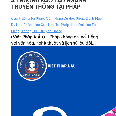
4 TRƯỜNG ĐÀO TẠO NGÀNH
TRUYỀN THÔNG TẠI PHÁP
Các Trường Tại Pháp
,
Cẩm Nang Du Học Pháp
,
Danh Mục
Du Học Pháp
,
Học Cao Học Tại Pháp
,
Học Đại Học Tại
Pháp
,
Thông Tin - Truyền Thông
(Việt Pháp Á Âu) - Pháp không chỉ nổi tiếng
với văn hóa, nghệ thuật và lịch sử lâu đời...