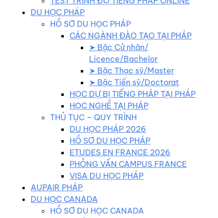
TEST TRÌNH ĐỘ TIẾNG PHÁP ONLINE
DU HỌC PHÁP
HỒ SƠ DU HỌC PHÁP
CÁC NGÀNH ĐÀO TẠO TẠI PHÁP
➤ Bậc Cử nhân/
Licence/Bachelor
➤ Bậc Thạc sỹ/Master
➤ Bậc Tiến sỹ/Doctorat
HỌC DỰ BỊ TIẾNG PHÁP TẠI PHÁP
HỌC NGHỀ TẠI PHÁP
THỦ TỤC – QUY TRÌNH
DU HỌC PHÁP 2026
HỒ SƠ DU HỌC PHÁP
ETUDES EN FRANCE 2026
PHỎNG VẤN CAMPUS FRANCE
VISA DU HỌC PHÁP
AUPAIR PHÁP
DU HỌC CANADA
HỒ SƠ DU HỌC CANADA