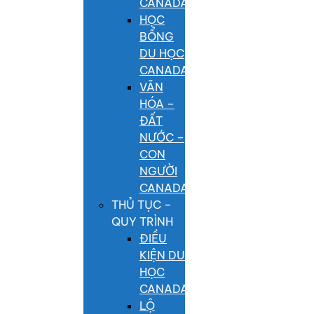
CANADA
HỌC
BỔNG
DU HỌC
CANADA
VĂN
HÓA –
ĐẤT
NƯỚC –
CON
NGƯỜI
CANADA
THỦ TỤC –
QUY TRÌNH
ĐIỀU
KIỆN DU
HỌC
CANADA
LỘ