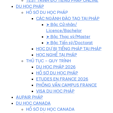
TEST TRÌNH ĐỘ TIẾNG PHÁP ONLINE
DU HỌC PHÁP
HỒ SƠ DU HỌC PHÁP
CÁC NGÀNH ĐÀO TẠO TẠI PHÁP
➤ Bậc Cử nhân/
Licence/Bachelor
➤ Bậc Thạc sỹ/Master
➤ Bậc Tiến sỹ/Doctorat
HỌC DỰ BỊ TIẾNG PHÁP TẠI PHÁP
HỌC NGHỀ TẠI PHÁP
THỦ TỤC – QUY TRÌNH
DU HỌC PHÁP 2026
HỒ SƠ DU HỌC PHÁP
ETUDES EN FRANCE 2026
PHỎNG VẤN CAMPUS FRANCE
VISA DU HỌC PHÁP
AUPAIR PHÁP
DU HỌC CANADA
HỒ SƠ DU HỌC CANADA