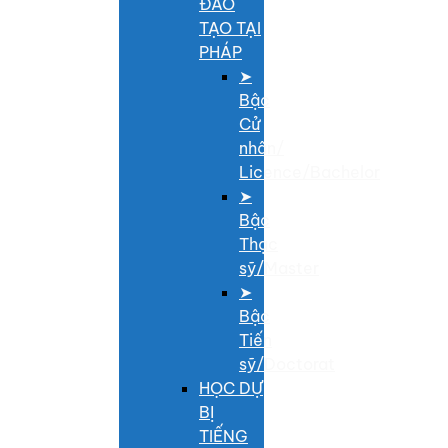
ĐÀO
TẠO TẠI
PHÁP
➤
Bậc
Cử
nhân/
Licence/Bachelor
➤
Bậc
Thạc
sỹ/Master
➤
Bậc
Tiến
sỹ/Doctorat
HỌC DỰ
BỊ
TIẾNG