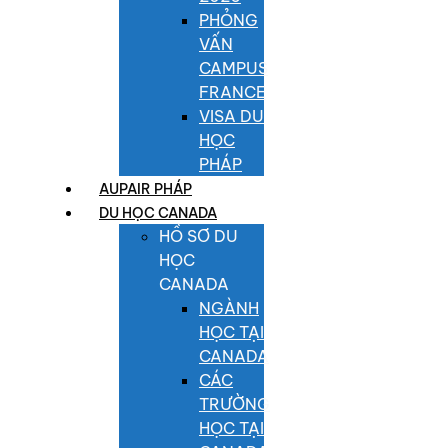
PHỎNG
VẤN
CAMPUS
FRANCE
VISA DU
HỌC
PHÁP
AUPAIR PHÁP
DU HỌC CANADA
HỒ SƠ DU
HỌC
CANADA
NGÀNH
HỌC TẠI
CANADA
CÁC
TRƯỜNG
HỌC TẠI