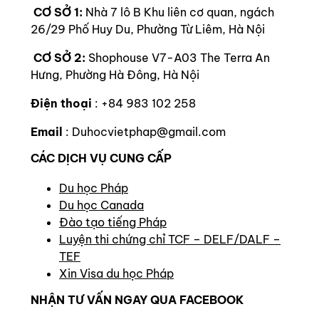
CƠ SỞ 1:
Nhà 7 lô B Khu liên cơ quan, ngách
26/29 Phố Huy Du, Phường Từ Liêm, Hà Nội
CƠ SỞ 2:
Shophouse V7-A03 The Terra An
Hưng, Phường Hà Đông, Hà Nội
Điện thoại
: +84 983 102 258
Email
: Duhocvietphap@gmail.com
CÁC DỊCH VỤ CUNG CẤP
Du học Pháp
Du học Canada
Đào tạo tiếng Pháp
Luyện thi chứng chỉ TCF – DELF/DALF –
TEF
Xin Visa du học Pháp
NHẬN TƯ VẤN NGAY QUA FACEBOOK