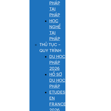
PHÁP
TẠI
PHÁP
HỌC
NGHỀ
TẠI
PHÁP
THỦ TỤC –
QUY TRÌNH
DU HỌC
PHÁP
2026
HỒ SƠ
DU HỌC
PHÁP
ETUDES
EN
FRANCE
2026