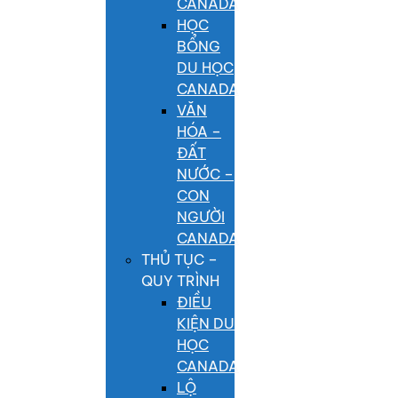
CANADA
HỌC
BỔNG
DU HỌC
CANADA
VĂN
HÓA –
ĐẤT
NƯỚC –
CON
NGƯỜI
CANADA
THỦ TỤC –
QUY TRÌNH
ĐIỀU
KIỆN DU
HỌC
CANADA
LỘ