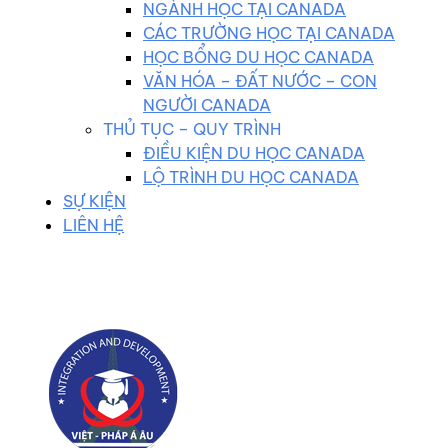
NGÀNH HỌC TẠI CANADA
CÁC TRƯỜNG HỌC TẠI CANADA
HỌC BỔNG DU HỌC CANADA
VĂN HÓA – ĐẤT NƯỚC – CON
NGƯỜI CANADA
THỦ TỤC – QUY TRÌNH
ĐIỀU KIỆN DU HỌC CANADA
LỘ TRÌNH DU HỌC CANADA
SỰ KIỆN
LIÊN HỆ
0983 102 258
duhocvietphap@gmail.com