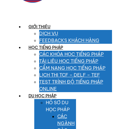
GIỚI THIỆU
DỊCH VỤ
FEEDBACKS KHÁCH HÀNG
HỌC TIẾNG PHÁP
CÁC KHÓA HỌC TIẾNG PHÁP
TÀI LIỆU HỌC TIẾNG PHÁP
CẨM NANG HỌC TIẾNG PHÁP
LỊCH THI TCF – DELF – TEF
TEST TRÌNH ĐỘ TIẾNG PHÁP
ONLINE
DU HỌC PHÁP
HỒ SƠ DU
HỌC PHÁP
CÁC
NGÀNH