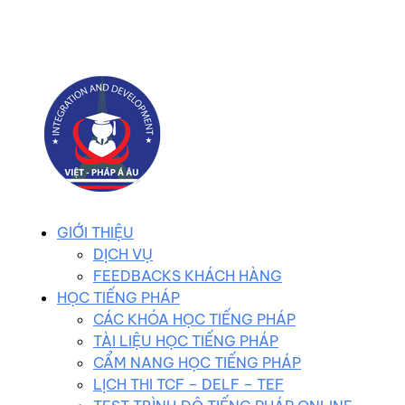
0983 102 258
duhocvietphap@gmail.com
GIỚI THIỆU
DỊCH VỤ
FEEDBACKS KHÁCH HÀNG
HỌC TIẾNG PHÁP
CÁC KHÓA HỌC TIẾNG PHÁP
TÀI LIỆU HỌC TIẾNG PHÁP
CẨM NANG HỌC TIẾNG PHÁP
LỊCH THI TCF – DELF – TEF