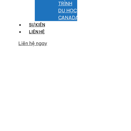
TRÌNH
DU HỌC
CANADA
SỰ KIỆN
LIÊN HỆ
Liên hệ ngay
Category
Phỏng Vấn