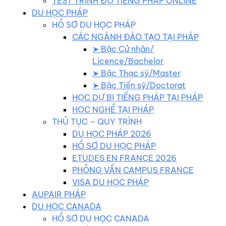
TEST TRÌNH ĐỘ TIẾNG PHÁP ONLINE
DU HỌC PHÁP
HỒ SƠ DU HỌC PHÁP
CÁC NGÀNH ĐÀO TẠO TẠI PHÁP
➤ Bậc Cử nhân/
Licence/Bachelor
➤ Bậc Thạc sỹ/Master
➤ Bậc Tiến sỹ/Doctorat
HỌC DỰ BỊ TIẾNG PHÁP TẠI PHÁP
HỌC NGHỀ TẠI PHÁP
THỦ TỤC – QUY TRÌNH
DU HỌC PHÁP 2026
HỒ SƠ DU HỌC PHÁP
ETUDES EN FRANCE 2026
PHỎNG VẤN CAMPUS FRANCE
VISA DU HỌC PHÁP
AUPAIR PHÁP
DU HỌC CANADA
HỒ SƠ DU HỌC CANADA