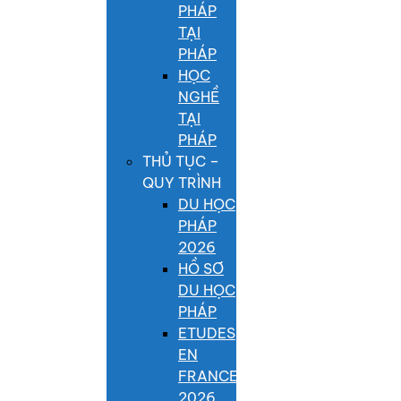
PHÁP
TẠI
PHÁP
HỌC
NGHỀ
TẠI
PHÁP
THỦ TỤC –
QUY TRÌNH
DU HỌC
PHÁP
2026
HỒ SƠ
DU HỌC
PHÁP
ETUDES
EN
FRANCE
2026