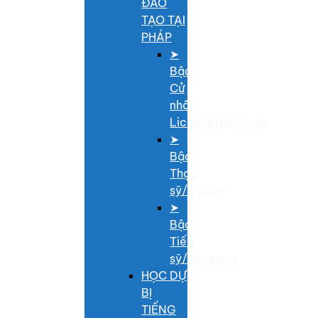
ĐÀO
TẠO TẠI
PHÁP
➤
Bậc
Cử
nhân/
Licence/Bachelor
➤
Bậc
Thạc
sỹ/Master
➤
Bậc
Tiến
sỹ/Doctorat
HỌC DỰ
BỊ
TIẾNG