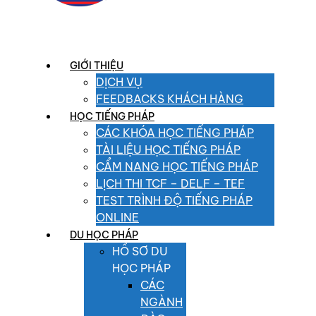
GIỚI THIỆU
DỊCH VỤ
FEEDBACKS KHÁCH HÀNG
HỌC TIẾNG PHÁP
CÁC KHÓA HỌC TIẾNG PHÁP
TÀI LIỆU HỌC TIẾNG PHÁP
CẨM NANG HỌC TIẾNG PHÁP
LỊCH THI TCF – DELF – TEF
TEST TRÌNH ĐỘ TIẾNG PHÁP
ONLINE
DU HỌC PHÁP
HỒ SƠ DU
HỌC PHÁP
CÁC
NGÀNH