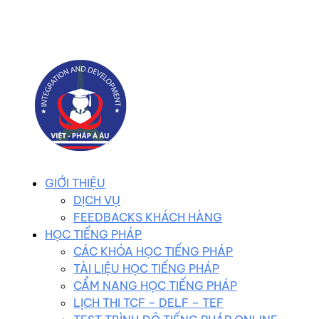
0983 102 258
duhocvietphap@gmail.com
GIỚI THIỆU
DỊCH VỤ
FEEDBACKS KHÁCH HÀNG
HỌC TIẾNG PHÁP
CÁC KHÓA HỌC TIẾNG PHÁP
TÀI LIỆU HỌC TIẾNG PHÁP
CẨM NANG HỌC TIẾNG PHÁP
LỊCH THI TCF – DELF – TEF