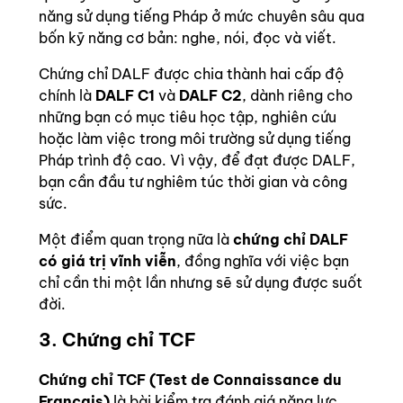
năng sử dụng tiếng Pháp ở mức chuyên sâu qua
bốn kỹ năng cơ bản: nghe, nói, đọc và viết.
Chứng chỉ DALF được chia thành hai cấp độ
chính là
DALF C1
và
DALF C2
, dành riêng cho
những bạn có mục tiêu học tập, nghiên cứu
hoặc làm việc trong môi trường sử dụng tiếng
Pháp trình độ cao. Vì vậy, để đạt được DALF,
bạn cần đầu tư nghiêm túc thời gian và công
sức.
Một điểm quan trọng nữa là
chứng chỉ DALF
có giá trị vĩnh viễn
, đồng nghĩa với việc bạn
chỉ cần thi một lần nhưng sẽ sử dụng được suốt
đời.
3. Chứng chỉ TCF
Chứng chỉ TCF (Test de Connaissance du
Français)
là bài kiểm tra đánh giá năng lực