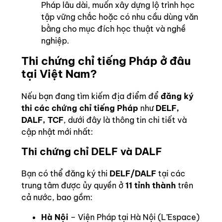
Pháp lâu dài, muốn xây dựng lộ trình học
tập vững chắc hoặc có nhu cầu dùng văn
bằng cho mục đích học thuật và nghề
nghiệp.
Thi chứng chỉ tiếng Pháp ở đâu
tại Việt Nam?
Nếu bạn đang tìm kiếm địa điểm để
đăng ký
thi các chứng chỉ tiếng Pháp
như
DELF,
DALF, TCF
, dưới đây là thông tin chi tiết và
cập nhật mới nhất:
Thi chứng chỉ DELF và DALF
Bạn có thể đăng ký thi
DELF/DALF
tại các
trung tâm được ủy quyền ở
11 tỉnh thành
trên
cả nước, bao gồm:
Hà Nội
– Viện Pháp tại Hà Nội (L’Espace)