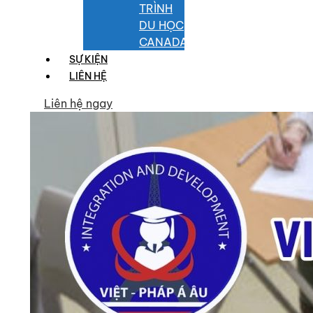
TRÌNH
DU HỌC
CANADA
SỰ KIỆN
LIÊN HỆ
Liên hệ ngay