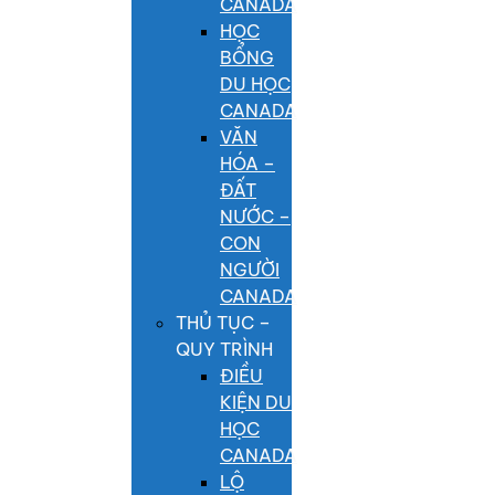
CANADA
HỌC
BỔNG
DU HỌC
CANADA
VĂN
HÓA –
ĐẤT
NƯỚC –
CON
NGƯỜI
CANADA
THỦ TỤC –
QUY TRÌNH
ĐIỀU
KIỆN DU
HỌC
CANADA
LỘ