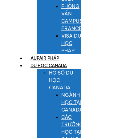
PHỎNG
VẤN
CAMPUS
FRANCE
VISA DU
HỌC
PHÁP
AUPAIR PHÁP
DU HỌC CANADA
HỒ SƠ DU
HỌC
CANADA
NGÀNH
HỌC TẠI
CANADA
CÁC
TRƯỜNG
HỌC TẠI