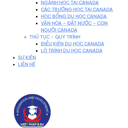
NGÀNH HỌC TẠI CANADA
CÁC TRƯỜNG HỌC TẠI CANADA
HỌC BỔNG DU HỌC CANADA
VĂN HÓA – ĐẤT NƯỚC – CON
NGƯỜI CANADA
THỦ TỤC – QUY TRÌNH
ĐIỀU KIỆN DU HỌC CANADA
LỘ TRÌNH DU HỌC CANADA
SỰ KIỆN
LIÊN HỆ
0983 102 258
duhocvietphap@gmail.com