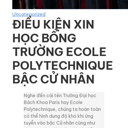
Uncategorized
ĐIỀU KIỆN XIN
HỌC BỔNG
TRƯỜNG ECOLE
POLYTECHNIQUE
BẬC CỬ NHÂN
Nghe đến cái tên Trường Đại học
Bách Khoa Paris hay Ecole
Polytechnique, chúng ta hoàn toàn
có thể hình dung độ khó khi ứng
tuyển vào bậc Cử nhân cũng như