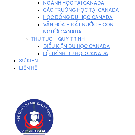
NGÀNH HỌC TẠI CANADA
CÁC TRƯỜNG HỌC TẠI CANADA
HỌC BỔNG DU HỌC CANADA
VĂN HÓA – ĐẤT NƯỚC – CON
NGƯỜI CANADA
THỦ TỤC – QUY TRÌNH
ĐIỀU KIỆN DU HỌC CANADA
LỘ TRÌNH DU HỌC CANADA
SỰ KIỆN
LIÊN HỆ
0983 102 258
duhocvietphap@gmail.com