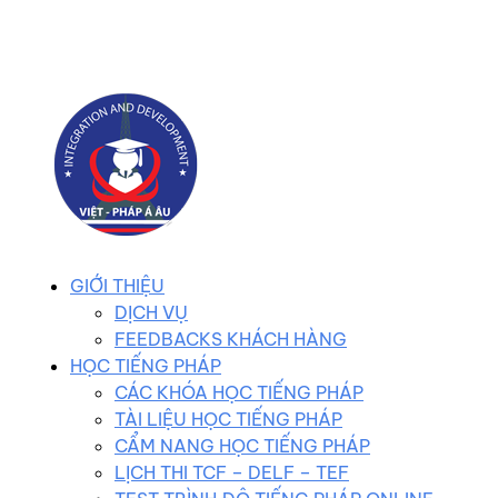
0983 102 258
duhocvietphap@gmail.com
GIỚI THIỆU
DỊCH VỤ
FEEDBACKS KHÁCH HÀNG
HỌC TIẾNG PHÁP
CÁC KHÓA HỌC TIẾNG PHÁP
TÀI LIỆU HỌC TIẾNG PHÁP
CẨM NANG HỌC TIẾNG PHÁP
LỊCH THI TCF – DELF – TEF