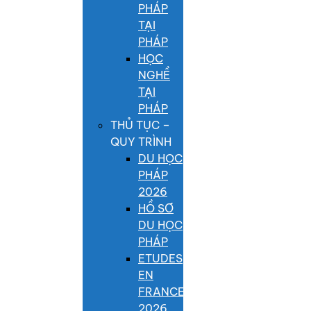
PHÁP
TẠI
PHÁP
HỌC
NGHỀ
TẠI
PHÁP
THỦ TỤC –
QUY TRÌNH
DU HỌC
PHÁP
2026
HỒ SƠ
DU HỌC
PHÁP
ETUDES
EN
FRANCE
2026