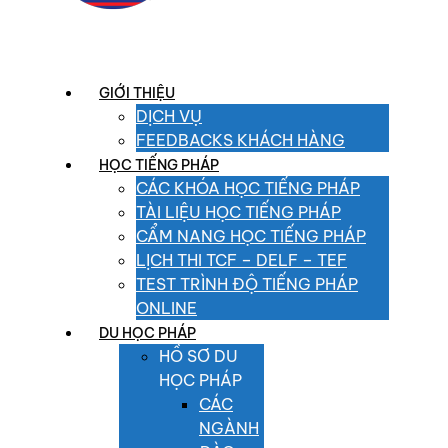
GIỚI THIỆU
DỊCH VỤ
FEEDBACKS KHÁCH HÀNG
HỌC TIẾNG PHÁP
CÁC KHÓA HỌC TIẾNG PHÁP
TÀI LIỆU HỌC TIẾNG PHÁP
CẨM NANG HỌC TIẾNG PHÁP
LỊCH THI TCF – DELF – TEF
TEST TRÌNH ĐỘ TIẾNG PHÁP
ONLINE
DU HỌC PHÁP
HỒ SƠ DU
HỌC PHÁP
CÁC
NGÀNH