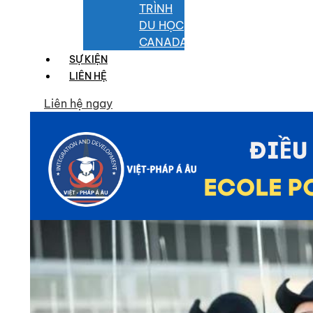
TRÌNH
DU HỌC
CANADA
SỰ KIỆN
LIÊN HỆ
Liên hệ ngay