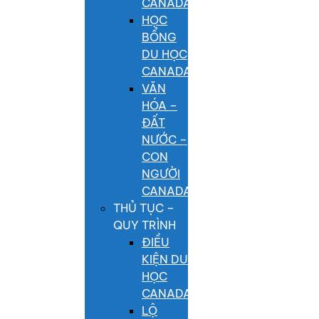
CANADA
HỌC
BỔNG
DU HỌC
CANADA
VĂN
HÓA –
ĐẤT
NƯỚC –
CON
NGƯỜI
CANADA
THỦ TỤC –
QUY TRÌNH
ĐIỀU
KIỆN DU
HỌC
CANADA
LỘ