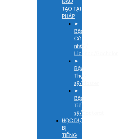
ĐÀO
TẠO TẠI
PHÁP
➤
Bậc
Cử
nhân/
Licence/Bachelor
➤
Bậc
Thạc
sỹ/Master
➤
Bậc
Tiến
sỹ/Doctorat
HỌC DỰ
BỊ
TIẾNG