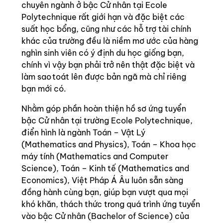
chuyên ngành ở bậc Cử nhân tại Ecole
Polytechnique rất giới hạn và đặc biệt các
suất học bổng, cũng như các hỗ trợ tài chính
khác của trường đều là niềm mơ ước của hàng
nghìn sinh viên có ý định du học giống bạn,
chính vì vậy bạn phải trở nên thật đặc biệt và
làm sao toát lên được bản ngã mà chỉ riêng
bạn mới có.
Nhằm góp phần hoàn thiện hồ sơ ứng tuyển
bậc Cử nhân tại trường Ecole Polytechnique,
điển hình là ngành Toán – Vật Lý
(Mathematics and Physics), Toán – Khoa học
máy tính (Mathematics and Computer
Science), Toán – Kinh tế (Mathematics and
Economics), Việt Pháp Á Âu luôn sẵn sàng
đồng hành cùng bạn, giúp bạn vượt qua mọi
khó khăn, thách thức trong quá trình ứng tuyển
vào bậc Cử nhân (Bachelor of Science) của