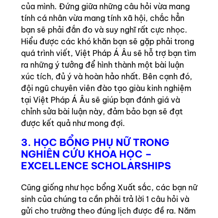
của mình. Đứng giữa những câu hỏi vừa mang
tính cá nhân vừa mang tính xã hội, chắc hẳn
bạn sẽ phải đắn đo và suy nghĩ rất cực nhọc.
Hiểu được các khó khăn bạn sẽ gặp phải trong
quá trình viết, Việt Pháp Á Âu sẽ hỗ trợ bạn tìm
ra những ý tưởng để hình thành một bài luận
xúc tích, đủ ý và hoàn hảo nhất. Bên cạnh đó,
đội ngũ chuyên viên đào tạo giàu kinh nghiệm
tại Việt Pháp Á Âu sẽ giúp bạn đánh giá và
chỉnh sửa bài luận này, đảm bảo bạn sẽ đạt
được kết quả như mong đợi.
3. HỌC BỔNG PHỤ NỮ TRONG
NGHIÊN CỨU KHOA HỌC –
EXCELLENCE SCHOLARSHIPS
Cũng giống như học bổng Xuất sắc, các bạn nữ
sinh của chúng ta cần phải trả lời 1 câu hỏi và
gửi cho trường theo đúng lịch được đề ra. Năm