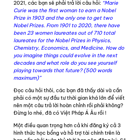
2021, các bạn sẽ phải trả lời câu hỏi:
“Marie
Curie was the first woman to earn a Nobel
Prize in 1903 and the only one to get two
Nobel Prizes. From 1901 to 2020, there have
been 23 women laureates out of 710 total
laureates for the Nobel Prizes in Physics,
Chemistry, Economics, and Medicine. How do
you imagine things could evolve in the next
decades and what role do you see yourself
playing towards that future? (500 words
maximum)”
Đọc câu hỏi thôi, các bạn đã thấy dài và cần
phải có một sự đầu tư thời gian khá lớn để viết
nên một câu trả lời hoàn chỉnh rồi phải không?
Đừng lo nhé, đã có Việt Pháp Á Âu rồi !
Một điều quan trọng hơn cả khi đăng ký cả 3
hình thức học bổng và hỗ trợ tài chính trên là