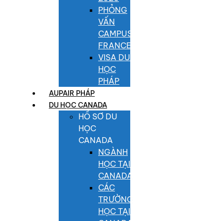
PHỎNG
VẤN
CAMPUS
FRANCE
VISA DU
HỌC
PHÁP
AUPAIR PHÁP
DU HỌC CANADA
HỒ SƠ DU
HỌC
CANADA
NGÀNH
HỌC TẠI
CANADA
CÁC
TRƯỜNG
HỌC TẠI