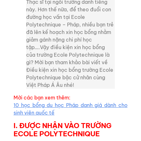
Thạc sĩ tại ngôi trường danh tiếng
này. Hơn thế nữa, để theo đuổi con
đường học vấn tại Ecole
Polytechnique – Pháp, nhiều bạn trẻ
đã lên kế hoạch xin học bổng nhằm
giảm gánh nặng chi phí học
tập….Vậy điều kiện xin học bổng
của trường Ecole Polytechnique là
gì? Mời bạn tham khảo bài viết về
Điều kiện xin học bổng trường Ecole
Polytechnique bậc cử nhân cùng
Việt Pháp Á Âu nhé!
Mời các bạn xem thêm:
10 học bổng du học Pháp danh giá dành cho
sinh viên quốc tế
I. ĐƯỢC NHẬN VÀO TRƯỜNG
ECOLE POLYTECHNIQUE