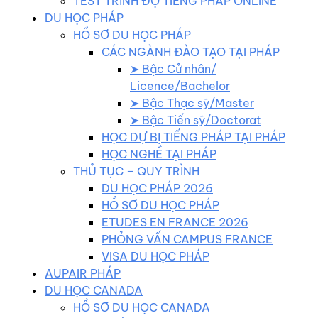
TEST TRÌNH ĐỘ TIẾNG PHÁP ONLINE
DU HỌC PHÁP
HỒ SƠ DU HỌC PHÁP
CÁC NGÀNH ĐÀO TẠO TẠI PHÁP
➤ Bậc Cử nhân/
Licence/Bachelor
➤ Bậc Thạc sỹ/Master
➤ Bậc Tiến sỹ/Doctorat
HỌC DỰ BỊ TIẾNG PHÁP TẠI PHÁP
HỌC NGHỀ TẠI PHÁP
THỦ TỤC – QUY TRÌNH
DU HỌC PHÁP 2026
HỒ SƠ DU HỌC PHÁP
ETUDES EN FRANCE 2026
PHỎNG VẤN CAMPUS FRANCE
VISA DU HỌC PHÁP
AUPAIR PHÁP
DU HỌC CANADA
HỒ SƠ DU HỌC CANADA