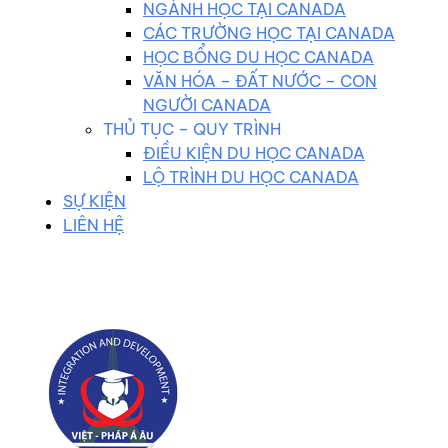
NGÀNH HỌC TẠI CANADA
CÁC TRƯỜNG HỌC TẠI CANADA
HỌC BỔNG DU HỌC CANADA
VĂN HÓA – ĐẤT NƯỚC – CON
NGƯỜI CANADA
THỦ TỤC – QUY TRÌNH
ĐIỀU KIỆN DU HỌC CANADA
LỘ TRÌNH DU HỌC CANADA
SỰ KIỆN
LIÊN HỆ
0983 102 258
duhocvietphap@gmail.com