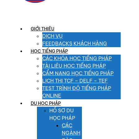
GIỚI THIỆU
DỊCH VỤ
FEEDBACKS KHÁCH HÀNG
HỌC TIẾNG PHÁP
CÁC KHÓA HỌC TIẾNG PHÁP
TÀI LIỆU HỌC TIẾNG PHÁP
CẨM NANG HỌC TIẾNG PHÁP
LỊCH THI TCF – DELF – TEF
TEST TRÌNH ĐỘ TIẾNG PHÁP
ONLINE
DU HỌC PHÁP
HỒ SƠ DU
HỌC PHÁP
CÁC
NGÀNH