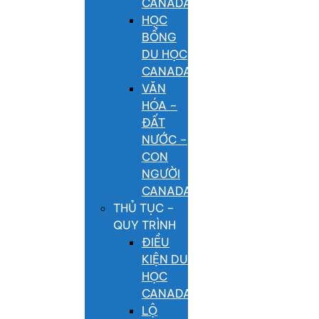
CANADA
HỌC
BỔNG
DU HỌC
CANADA
VĂN
HÓA –
ĐẤT
NƯỚC –
CON
NGƯỜI
CANADA
THỦ TỤC –
QUY TRÌNH
ĐIỀU
KIỆN DU
HỌC
CANADA
LỘ