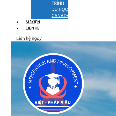
TRÌNH
DU HỌC
CANADA
SỰ KIỆN
LIÊN HỆ
Liên hệ ngay