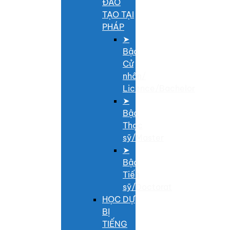
ĐÀO
TẠO TẠI
PHÁP
➤
Bậc
Cử
nhân/
Licence/Bachelor
➤
Bậc
Thạc
sỹ/Master
➤
Bậc
Tiến
sỹ/Doctorat
HỌC DỰ
BỊ
TIẾNG