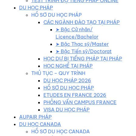
TEST TRÌNH ĐỘ TIẾNG PHÁP ONLINE
DU HỌC PHÁP
HỒ SƠ DU HỌC PHÁP
CÁC NGÀNH ĐÀO TẠO TẠI PHÁP
➤ Bậc Cử nhân/
Licence/Bachelor
➤ Bậc Thạc sỹ/Master
➤ Bậc Tiến sỹ/Doctorat
HỌC DỰ BỊ TIẾNG PHÁP TẠI PHÁP
HỌC NGHỀ TẠI PHÁP
THỦ TỤC – QUY TRÌNH
DU HỌC PHÁP 2026
HỒ SƠ DU HỌC PHÁP
ETUDES EN FRANCE 2026
PHỎNG VẤN CAMPUS FRANCE
VISA DU HỌC PHÁP
AUPAIR PHÁP
DU HỌC CANADA
HỒ SƠ DU HỌC CANADA