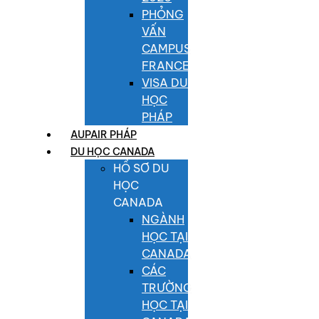
PHỎNG
VẤN
CAMPUS
FRANCE
VISA DU
HỌC
PHÁP
AUPAIR PHÁP
DU HỌC CANADA
HỒ SƠ DU
HỌC
CANADA
NGÀNH
HỌC TẠI
CANADA
CÁC
TRƯỜNG
HỌC TẠI