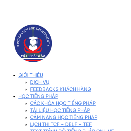
0983 102 258
duhocvietphap@gmail.com
GIỚI THIỆU
DỊCH VỤ
FEEDBACKS KHÁCH HÀNG
HỌC TIẾNG PHÁP
CÁC KHÓA HỌC TIẾNG PHÁP
TÀI LIỆU HỌC TIẾNG PHÁP
CẨM NANG HỌC TIẾNG PHÁP
LỊCH THI TCF – DELF – TEF