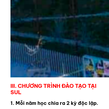
III. CHƯƠNG TRÌNH ĐÀO TẠO TẠI
SUL
1. Mỗi năm học chia ra 2 kỳ độc lập.