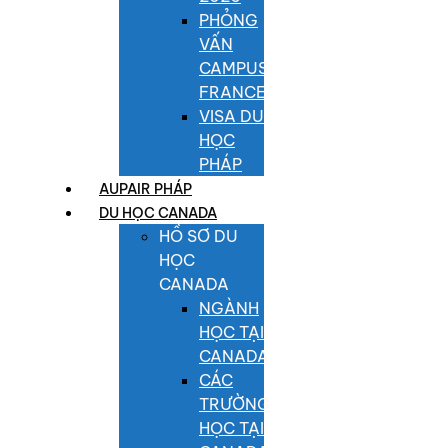
PHỎNG
VẤN
CAMPUS
FRANCE
VISA DU
HỌC
PHÁP
AUPAIR PHÁP
DU HỌC CANADA
HỒ SƠ DU
HỌC
CANADA
NGÀNH
HỌC TẠI
CANADA
CÁC
TRƯỜNG
HỌC TẠI