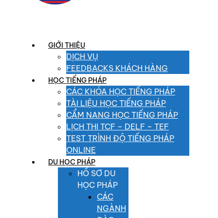
GIỚI THIỆU
DỊCH VỤ
FEEDBACKS KHÁCH HÀNG
HỌC TIẾNG PHÁP
CÁC KHÓA HỌC TIẾNG PHÁP
TÀI LIỆU HỌC TIẾNG PHÁP
CẨM NANG HỌC TIẾNG PHÁP
LỊCH THI TCF – DELF – TEF
TEST TRÌNH ĐỘ TIẾNG PHÁP
ONLINE
DU HỌC PHÁP
HỒ SƠ DU
HỌC PHÁP
CÁC
NGÀNH