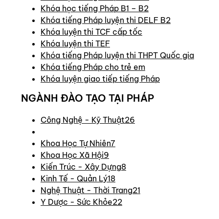
Khóa học tiếng Pháp B1 – B2
Khóa tiếng Pháp luyện thi DELF B2
Khóa luyện thi TCF cấp tốc
Khóa luyện thi TEF
Khóa tiếng Pháp luyện thi THPT Quốc gia
Khóa tiếng Pháp cho trẻ em
Khóa luyện giao tiếp tiếng Pháp
NGÀNH ĐÀO TẠO TẠI PHÁP
Công Nghệ - Kỹ Thuật
26
Khoa Học Tự Nhiên
7
Khoa Học Xã Hội
9
Kiến Trúc - Xây Dựng
8
Kinh Tế - Quản Lý
18
Nghệ Thuật - Thời Trang
21
Y Dược - Sức Khỏe
22