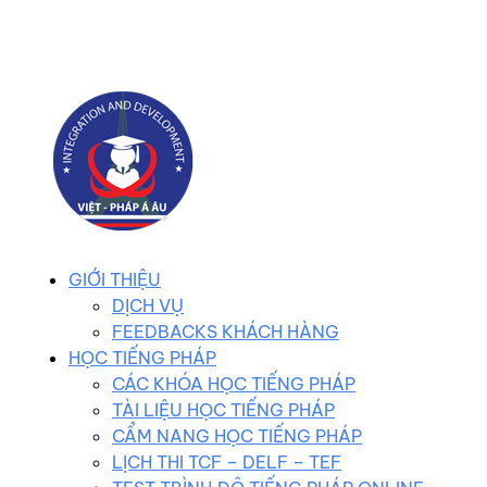
0983 102 258
duhocvietphap@gmail.com
GIỚI THIỆU
DỊCH VỤ
FEEDBACKS KHÁCH HÀNG
HỌC TIẾNG PHÁP
CÁC KHÓA HỌC TIẾNG PHÁP
TÀI LIỆU HỌC TIẾNG PHÁP
CẨM NANG HỌC TIẾNG PHÁP
LỊCH THI TCF – DELF – TEF