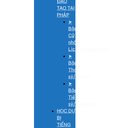
ĐÀO
TẠO TẠI
PHÁP
➤
Bậc
Cử
nhân/
Licence/Bachelor
➤
Bậc
Thạc
sỹ/Master
➤
Bậc
Tiến
sỹ/Doctorat
HỌC DỰ
BỊ
TIẾNG