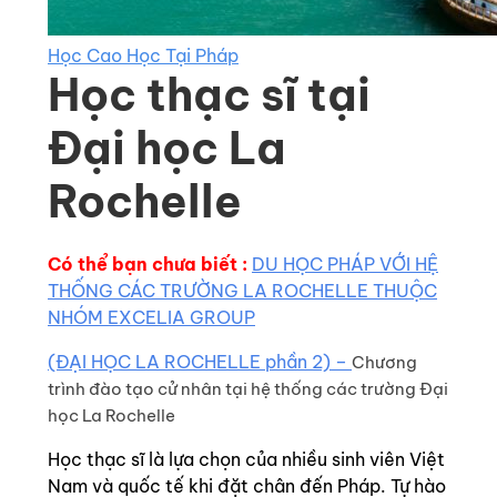
Học Cao Học Tại Pháp
Học thạc sĩ tại
Đại học La
Rochelle
Có thể bạn chưa biết :
DU HỌC PHÁP VỚI HỆ
THỐNG CÁC TRƯỜNG LA ROCHELLE THUỘC
NHÓM EXCELIA GROUP
(ĐẠI HỌC LA ROCHELLE phần 2) –
Chương
trình đào tạo cử nhân tại hệ thống các trường Đại
học La Rochelle
Học thạc sĩ là lựa chọn của nhiều sinh viên Việt
Nam và quốc tế khi đặt chân đến Pháp. Tự hào