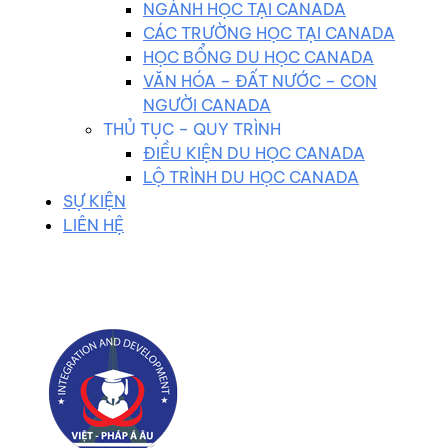
NGÀNH HỌC TẠI CANADA
CÁC TRƯỜNG HỌC TẠI CANADA
HỌC BỔNG DU HỌC CANADA
VĂN HÓA – ĐẤT NƯỚC – CON
NGƯỜI CANADA
THỦ TỤC – QUY TRÌNH
ĐIỀU KIỆN DU HỌC CANADA
LỘ TRÌNH DU HỌC CANADA
SỰ KIỆN
LIÊN HỆ
0983 102 258
duhocvietphap@gmail.com