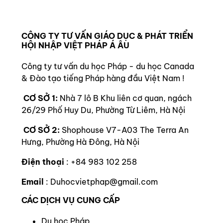
CÔNG TY TƯ VẤN GIÁO DỤC & PHÁT TRIỂN
HỘI NHẬP VIỆT PHÁP Á ÂU
Công ty tư vấn du học Pháp - du học Canada
& Đào tạo tiếng Pháp hàng đầu Việt Nam !
CƠ SỞ 1:
Nhà 7 lô B Khu liên cơ quan, ngách
26/29 Phố Huy Du, Phường Từ Liêm, Hà Nội
CƠ SỞ 2:
Shophouse V7-A03 The Terra An
Hưng, Phường Hà Đông, Hà Nội
Điện thoại
: +84 983 102 258
Email
: Duhocvietphap@gmail.com
CÁC DỊCH VỤ CUNG CẤP
Du học Pháp