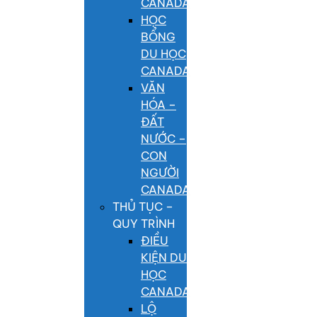
CANADA
HỌC
BỔNG
DU HỌC
CANADA
VĂN
HÓA –
ĐẤT
NƯỚC –
CON
NGƯỜI
CANADA
THỦ TỤC –
QUY TRÌNH
ĐIỀU
KIỆN DU
HỌC
CANADA
LỘ