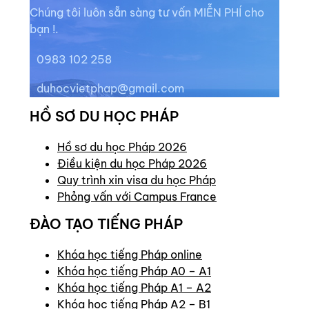
Chúng tôi luôn sẵn sàng tư vấn MIỄN PHÍ cho
bạn !.
0983 102 258
duhocvietphap@gmail.com
HỒ SƠ DU HỌC PHÁP
Hồ sơ du học Pháp 2026
Điều kiện du học Pháp 2026
Quy trình xin visa du học Pháp
Phỏng vấn với Campus France
ĐÀO TẠO TIẾNG PHÁP
Khóa học tiếng Pháp online
Khóa học tiếng Pháp A0 – A1
Khóa học tiếng Pháp A1 – A2
Khóa học tiếng Pháp A2 – B1