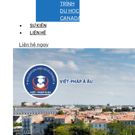
TRÌNH
DU HỌC
CANADA
SỰ KIỆN
LIÊN HỆ
Liên hệ ngay