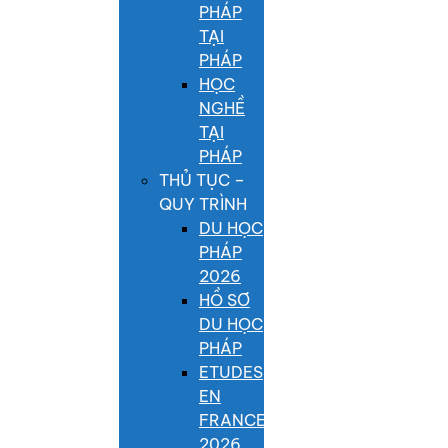
PHÁP
TẠI
PHÁP
HỌC
NGHỀ
TẠI
PHÁP
THỦ TỤC –
QUY TRÌNH
DU HỌC
PHÁP
2026
HỒ SƠ
DU HỌC
PHÁP
ETUDES
EN
FRANCE
2026