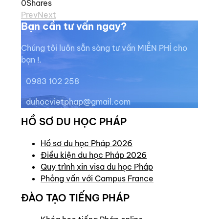
0
Shares
Prev
Next
Bạn cần tư vấn ngay?
Chúng tôi luôn sẵn sàng tư vấn MIỄN PHÍ cho
bạn !.
0983 102 258
duhocvietphap@gmail.com
HỒ SƠ DU HỌC PHÁP
Hồ sơ du học Pháp 2026
Điều kiện du học Pháp 2026
Quy trình xin visa du học Pháp
Phỏng vấn với Campus France
ĐÀO TẠO TIẾNG PHÁP