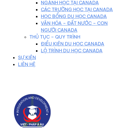
NGÀNH HỌC TẠI CANADA
CÁC TRƯỜNG HỌC TẠI CANADA
HỌC BỔNG DU HỌC CANADA
VĂN HÓA – ĐẤT NƯỚC – CON
NGƯỜI CANADA
THỦ TỤC – QUY TRÌNH
ĐIỀU KIỆN DU HỌC CANADA
LỘ TRÌNH DU HỌC CANADA
SỰ KIỆN
LIÊN HỆ
0983 102 258
duhocvietphap@gmail.com