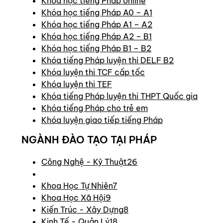
Khóa học tiếng Pháp online
Khóa học tiếng Pháp A0 – A1
Khóa học tiếng Pháp A1 – A2
Khóa học tiếng Pháp A2 – B1
Khóa học tiếng Pháp B1 – B2
Khóa tiếng Pháp luyện thi DELF B2
Khóa luyện thi TCF cấp tốc
Khóa luyện thi TEF
Khóa tiếng Pháp luyện thi THPT Quốc gia
Khóa tiếng Pháp cho trẻ em
Khóa luyện giao tiếp tiếng Pháp
NGÀNH ĐÀO TẠO TẠI PHÁP
Công Nghệ - Kỹ Thuật
26
Khoa Học Tự Nhiên
7
Khoa Học Xã Hội
9
Kiến Trúc - Xây Dựng
8
Kinh Tế - Quản Lý
18