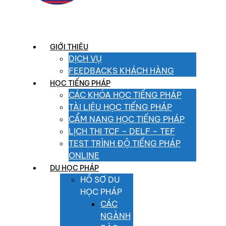
GIỚI THIỆU
DỊCH VỤ
FEEDBACKS KHÁCH HÀNG
HỌC TIẾNG PHÁP
CÁC KHÓA HỌC TIẾNG PHÁP
TÀI LIỆU HỌC TIẾNG PHÁP
CẨM NANG HỌC TIẾNG PHÁP
LỊCH THI TCF – DELF – TEF
TEST TRÌNH ĐỘ TIẾNG PHÁP
ONLINE
DU HỌC PHÁP
HỒ SƠ DU
HỌC PHÁP
CÁC
NGÀNH