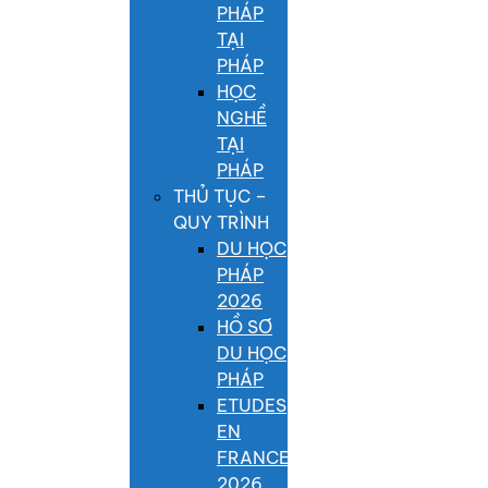
PHÁP
TẠI
PHÁP
HỌC
NGHỀ
TẠI
PHÁP
THỦ TỤC –
QUY TRÌNH
DU HỌC
PHÁP
2026
HỒ SƠ
DU HỌC
PHÁP
ETUDES
EN
FRANCE
2026