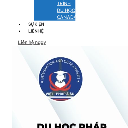
TRÌNH
DU HỌC
CANADA
SỰ KIỆN
LIÊN HỆ
Liên hệ ngay