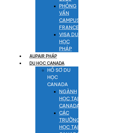
PHỎNG
VẤN
CAMPUS
FRANCE
VISA DU
HỌC
PHÁP
AUPAIR PHÁP
DU HỌC CANADA
HỒ SƠ DU
HỌC
CANADA
NGÀNH
HỌC TẠI
CANADA
CÁC
TRƯỜNG
HỌC TẠI