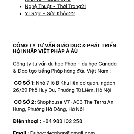
Nghệ Thuật - Thời Trang
21
Y Dược - Sức Khỏe
22
CÔNG TY TƯ VẤN GIÁO DỤC & PHÁT TRIỂN
HỘI NHẬP VIỆT PHÁP Á ÂU
Công ty tư vấn du học Pháp - du học Canada
& Đào tạo tiếng Pháp hàng đầu Việt Nam !
CƠ SỞ 1:
Nhà 7 lô B Khu liên cơ quan, ngách
26/29 Phố Huy Du, Phường Từ Liêm, Hà Nội
CƠ SỞ 2:
Shophouse V7-A03 The Terra An
Hưng, Phường Hà Đông, Hà Nội
Điện thoại
: +84 983 102 258
Email
: Duhocvietphap@gmail.com