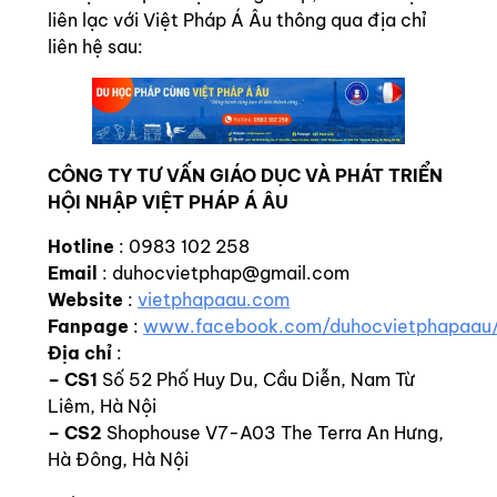
liên lạc với Việt Pháp Á Âu thông qua địa chỉ
liên hệ sau:
CÔNG TY TƯ VẤN GIÁO DỤC VÀ PHÁT TRIỂN
HỘI NHẬP VIỆT PHÁP Á ÂU
Hotline
: 0983 102 258
Email
: duhocvietphap@gmail.com
Website
:
vietphapaau.com
Fanpage
:
www.facebook.com/duhocvietphapaau
Địa chỉ
:
–
CS1
Số 52 Phố Huy Du, Cầu Diễn, Nam Từ
Liêm, Hà Nội
– CS2
Shophouse V7-A03 The Terra An Hưng,
Hà Đông, Hà Nội