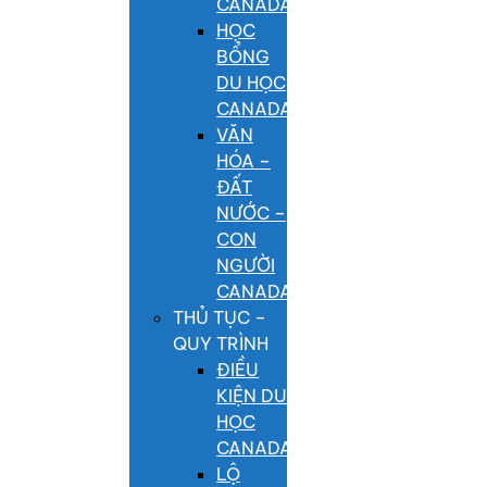
CANADA
HỌC
BỔNG
DU HỌC
CANADA
VĂN
HÓA –
ĐẤT
NƯỚC –
CON
NGƯỜI
CANADA
THỦ TỤC –
QUY TRÌNH
ĐIỀU
KIỆN DU
HỌC
CANADA
LỘ