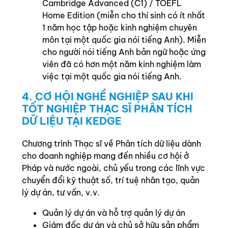
Cambridge Advanced (C1) / TOEFL
Home Edition (miễn cho thí sinh có ít nhất
1 năm học tập hoặc kinh nghiệm chuyên
môn tại một quốc gia nói tiếng Anh). Miễn
cho người nói tiếng Anh bản ngữ hoặc ứng
viên đã có hơn một năm kinh nghiệm làm
việc tại một quốc gia nói tiếng Anh.
4. CƠ HỘI NGHỀ NGHIỆP SAU KHI
TỐT NGHIỆP THẠC SĨ PHÂN TÍCH
DỮ LIỆU TẠI KEDGE
Chương trình Thạc sĩ về Phân tích dữ liệu dành
cho doanh nghiệp mang đến nhiều cơ hội ở
Pháp và nước ngoài, chủ yếu trong các lĩnh vực
chuyển đổi kỹ thuật số, trí tuệ nhân tạo, quản
lý dự án, tư vấn, v.v.
Quản lý dự án và hỗ trợ quản lý dự án
Giám đốc dự án và chủ sở hữu sản phẩm