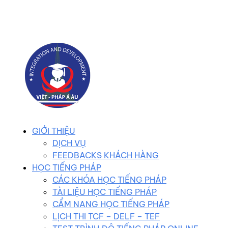
0983 102 258
duhocvietphap@gmail.com
GIỚI THIỆU
DỊCH VỤ
FEEDBACKS KHÁCH HÀNG
HỌC TIẾNG PHÁP
CÁC KHÓA HỌC TIẾNG PHÁP
TÀI LIỆU HỌC TIẾNG PHÁP
CẨM NANG HỌC TIẾNG PHÁP
LỊCH THI TCF – DELF – TEF