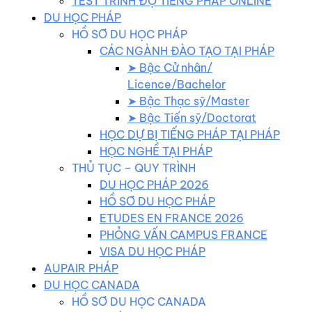
TEST TRÌNH ĐỘ TIẾNG PHÁP ONLINE
DU HỌC PHÁP
HỒ SƠ DU HỌC PHÁP
CÁC NGÀNH ĐÀO TẠO TẠI PHÁP
➤ Bậc Cử nhân/
Licence/Bachelor
➤ Bậc Thạc sỹ/Master
➤ Bậc Tiến sỹ/Doctorat
HỌC DỰ BỊ TIẾNG PHÁP TẠI PHÁP
HỌC NGHỀ TẠI PHÁP
THỦ TỤC – QUY TRÌNH
DU HỌC PHÁP 2026
HỒ SƠ DU HỌC PHÁP
ETUDES EN FRANCE 2026
PHỎNG VẤN CAMPUS FRANCE
VISA DU HỌC PHÁP
AUPAIR PHÁP
DU HỌC CANADA
HỒ SƠ DU HỌC CANADA