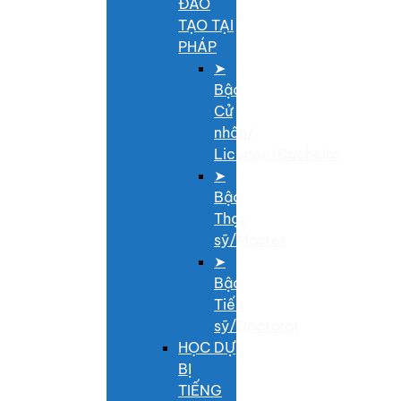
ĐÀO
TẠO TẠI
PHÁP
➤
Bậc
Cử
nhân/
Licence/Bachelor
➤
Bậc
Thạc
sỹ/Master
➤
Bậc
Tiến
sỹ/Doctorat
HỌC DỰ
BỊ
TIẾNG