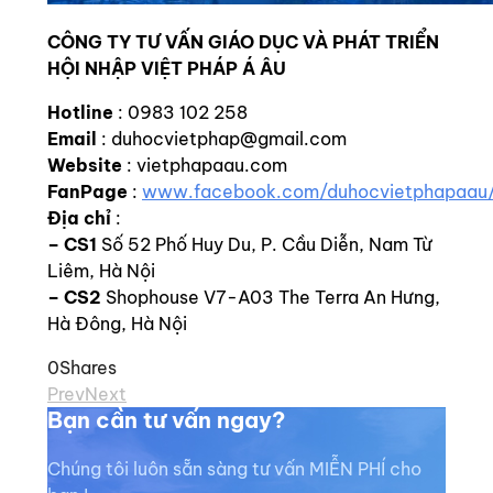
CÔNG TY TƯ VẤN GIÁO DỤC VÀ PHÁT TRIỂN
HỘI NHẬP VIỆT PHÁP Á ÂU
Hotline
: 0983 102 258
Email
: duhocvietphap@gmail.com
Website
: vietphapaau.com
FanPage
:
www.facebook.com/duhocvietphapaau
Địa chỉ
:
–
CS1
Số 52 Phố Huy Du, P. Cầu Diễn, Nam Từ
Liêm, Hà Nội
– CS2
Shophouse V7-A03 The Terra An Hưng,
Hà Đông, Hà Nội
0
Shares
Prev
Next
Bạn cần tư vấn ngay?
Chúng tôi luôn sẵn sàng tư vấn MIỄN PHÍ cho