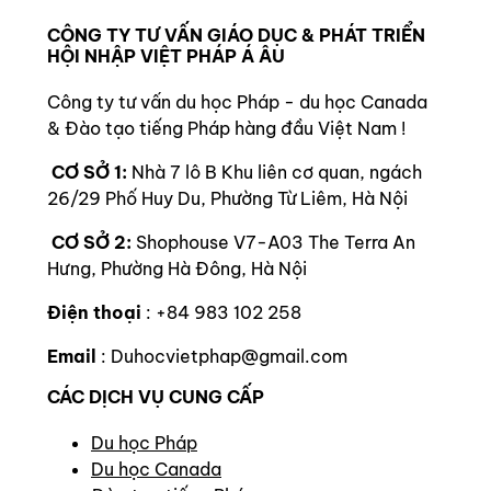
CÔNG TY TƯ VẤN GIÁO DỤC & PHÁT TRIỂN
HỘI NHẬP VIỆT PHÁP Á ÂU
Công ty tư vấn du học Pháp - du học Canada
& Đào tạo tiếng Pháp hàng đầu Việt Nam !
CƠ SỞ 1:
Nhà 7 lô B Khu liên cơ quan, ngách
26/29 Phố Huy Du, Phường Từ Liêm, Hà Nội
CƠ SỞ 2:
Shophouse V7-A03 The Terra An
Hưng, Phường Hà Đông, Hà Nội
Điện thoại
: +84 983 102 258
Email
: Duhocvietphap@gmail.com
CÁC DỊCH VỤ CUNG CẤP
Du học Pháp
Du học Canada