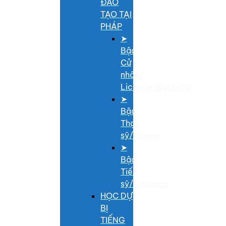
ĐÀO
TẠO TẠI
PHÁP
➤
Bậc
Cử
nhân/
Licence/Bachelor
➤
Bậc
Thạc
sỹ/Master
➤
Bậc
Tiến
sỹ/Doctorat
HỌC DỰ
BỊ
TIẾNG