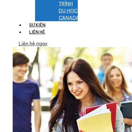
TRÌNH
DU HỌC
CANADA
SỰ KIỆN
LIÊN HỆ
Liên hệ ngay