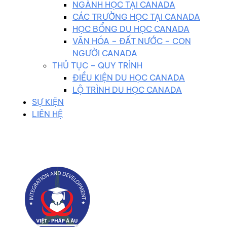
NGÀNH HỌC TẠI CANADA
CÁC TRƯỜNG HỌC TẠI CANADA
HỌC BỔNG DU HỌC CANADA
VĂN HÓA – ĐẤT NƯỚC – CON
NGƯỜI CANADA
THỦ TỤC – QUY TRÌNH
ĐIỀU KIỆN DU HỌC CANADA
LỘ TRÌNH DU HỌC CANADA
SỰ KIỆN
LIÊN HỆ
0983 102 258
duhocvietphap@gmail.com