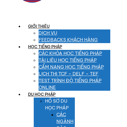
GIỚI THIỆU
DỊCH VỤ
FEEDBACKS KHÁCH HÀNG
HỌC TIẾNG PHÁP
CÁC KHÓA HỌC TIẾNG PHÁP
TÀI LIỆU HỌC TIẾNG PHÁP
CẨM NANG HỌC TIẾNG PHÁP
LỊCH THI TCF – DELF – TEF
TEST TRÌNH ĐỘ TIẾNG PHÁP
ONLINE
DU HỌC PHÁP
HỒ SƠ DU
HỌC PHÁP
CÁC
NGÀNH