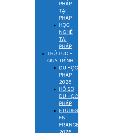
PHÁP
TẠI
PHÁP
HỌC
NGHỀ
TẠI
PHÁP
THỦ TỤC –
QUY TRÌNH
DU HỌC
PHÁP
2026
HỒ SƠ
DU HỌC
PHÁP
ETUDES
EN
FRANCE
2026