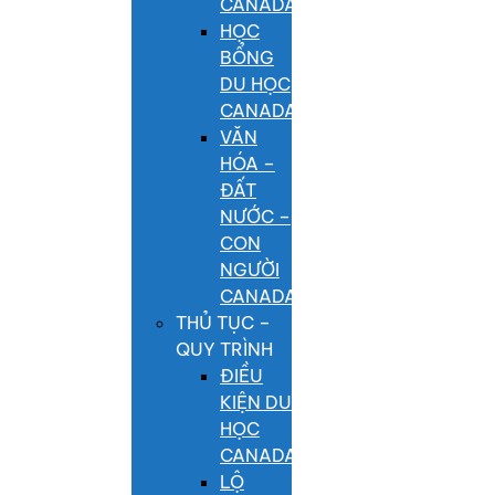
CANADA
HỌC
BỔNG
DU HỌC
CANADA
VĂN
HÓA –
ĐẤT
NƯỚC –
CON
NGƯỜI
CANADA
THỦ TỤC –
QUY TRÌNH
ĐIỀU
KIỆN DU
HỌC
CANADA
LỘ