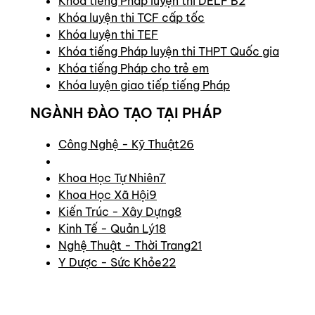
Khóa tiếng Pháp luyện thi DELF B2
Khóa luyện thi TCF cấp tốc
Khóa luyện thi TEF
Khóa tiếng Pháp luyện thi THPT Quốc gia
Khóa tiếng Pháp cho trẻ em
Khóa luyện giao tiếp tiếng Pháp
NGÀNH ĐÀO TẠO TẠI PHÁP
Công Nghệ - Kỹ Thuật
26
Khoa Học Tự Nhiên
7
Khoa Học Xã Hội
9
Kiến Trúc - Xây Dựng
8
Kinh Tế - Quản Lý
18
Nghệ Thuật - Thời Trang
21
Y Dược - Sức Khỏe
22