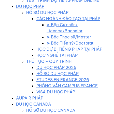
TEST TRÌNH ĐỘ TIẾNG PHÁP ONLINE
DU HỌC PHÁP
HỒ SƠ DU HỌC PHÁP
CÁC NGÀNH ĐÀO TẠO TẠI PHÁP
➤ Bậc Cử nhân/
Licence/Bachelor
➤ Bậc Thạc sỹ/Master
➤ Bậc Tiến sỹ/Doctorat
HỌC DỰ BỊ TIẾNG PHÁP TẠI PHÁP
HỌC NGHỀ TẠI PHÁP
THỦ TỤC – QUY TRÌNH
DU HỌC PHÁP 2026
HỒ SƠ DU HỌC PHÁP
ETUDES EN FRANCE 2026
PHỎNG VẤN CAMPUS FRANCE
VISA DU HỌC PHÁP
AUPAIR PHÁP
DU HỌC CANADA
HỒ SƠ DU HỌC CANADA