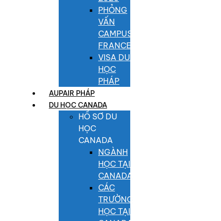
PHỎNG
VẤN
CAMPUS
FRANCE
VISA DU
HỌC
PHÁP
AUPAIR PHÁP
DU HỌC CANADA
HỒ SƠ DU
HỌC
CANADA
NGÀNH
HỌC TẠI
CANADA
CÁC
TRƯỜNG
HỌC TẠI