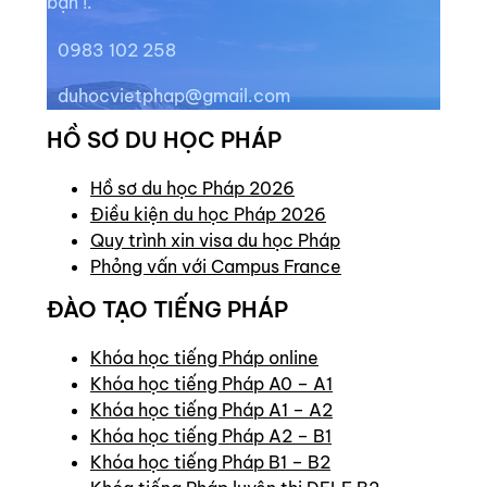
bạn !.
0983 102 258
duhocvietphap@gmail.com
HỒ SƠ DU HỌC PHÁP
Hồ sơ du học Pháp 2026
Điều kiện du học Pháp 2026
Quy trình xin visa du học Pháp
Phỏng vấn với Campus France
ĐÀO TẠO TIẾNG PHÁP
Khóa học tiếng Pháp online
Khóa học tiếng Pháp A0 – A1
Khóa học tiếng Pháp A1 – A2
Khóa học tiếng Pháp A2 – B1
Khóa học tiếng Pháp B1 – B2