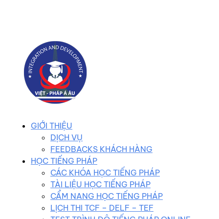
0983 102 258
duhocvietphap@gmail.com
GIỚI THIỆU
DỊCH VỤ
FEEDBACKS KHÁCH HÀNG
HỌC TIẾNG PHÁP
CÁC KHÓA HỌC TIẾNG PHÁP
TÀI LIỆU HỌC TIẾNG PHÁP
CẨM NANG HỌC TIẾNG PHÁP
LỊCH THI TCF – DELF – TEF