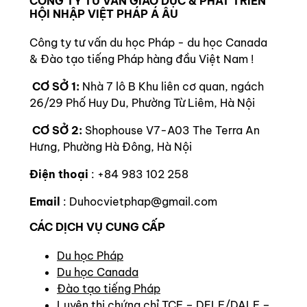
CÔNG TY TƯ VẤN GIÁO DỤC & PHÁT TRIỂN
HỘI NHẬP VIỆT PHÁP Á ÂU
Công ty tư vấn du học Pháp - du học Canada
& Đào tạo tiếng Pháp hàng đầu Việt Nam !
CƠ SỞ 1:
Nhà 7 lô B Khu liên cơ quan, ngách
26/29 Phố Huy Du, Phường Từ Liêm, Hà Nội
CƠ SỞ 2:
Shophouse V7-A03 The Terra An
Hưng, Phường Hà Đông, Hà Nội
Điện thoại
: +84 983 102 258
Email
: Duhocvietphap@gmail.com
CÁC DỊCH VỤ CUNG CẤP
Du học Pháp
Du học Canada
Đào tạo tiếng Pháp
Luyện thi chứng chỉ TCF – DELF/DALF –