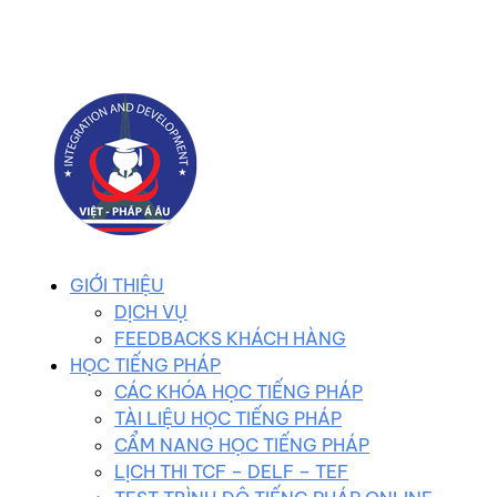
0983 102 258
duhocvietphap@gmail.com
GIỚI THIỆU
DỊCH VỤ
FEEDBACKS KHÁCH HÀNG
HỌC TIẾNG PHÁP
CÁC KHÓA HỌC TIẾNG PHÁP
TÀI LIỆU HỌC TIẾNG PHÁP
CẨM NANG HỌC TIẾNG PHÁP
LỊCH THI TCF – DELF – TEF