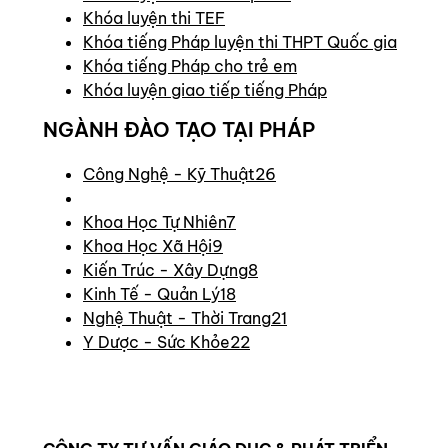
Khóa luyện thi TEF
Khóa tiếng Pháp luyện thi THPT Quốc gia
Khóa tiếng Pháp cho trẻ em
Khóa luyện giao tiếp tiếng Pháp
NGÀNH ĐÀO TẠO TẠI PHÁP
Công Nghệ - Kỹ Thuật
26
Khoa Học Tự Nhiên
7
Khoa Học Xã Hội
9
Kiến Trúc - Xây Dựng
8
Kinh Tế - Quản Lý
18
Nghệ Thuật - Thời Trang
21
Y Dược - Sức Khỏe
22