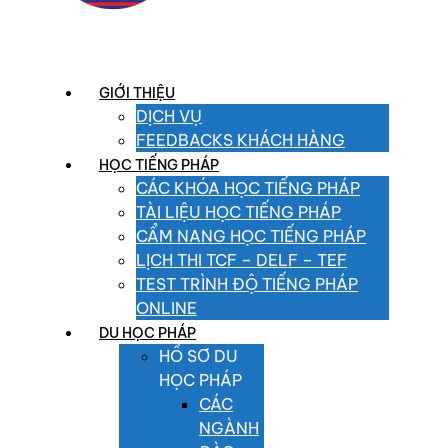
GIỚI THIỆU
DỊCH VỤ
FEEDBACKS KHÁCH HÀNG
HỌC TIẾNG PHÁP
CÁC KHÓA HỌC TIẾNG PHÁP
TÀI LIỆU HỌC TIẾNG PHÁP
CẨM NANG HỌC TIẾNG PHÁP
LỊCH THI TCF – DELF – TEF
TEST TRÌNH ĐỘ TIẾNG PHÁP
ONLINE
DU HỌC PHÁP
HỒ SƠ DU
HỌC PHÁP
CÁC
NGÀNH