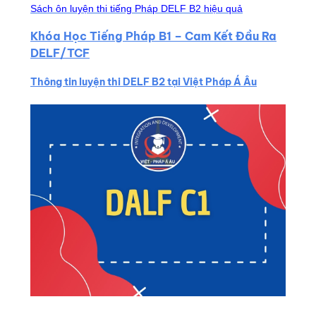
Sách ôn luyện thi tiếng Pháp DELF B2 hiệu quả
Khóa Học Tiếng Pháp B1 – Cam Kết Đầu Ra
DELF/TCF
Thông tin luyện thi DELF B2 tại Việt Pháp Á Âu