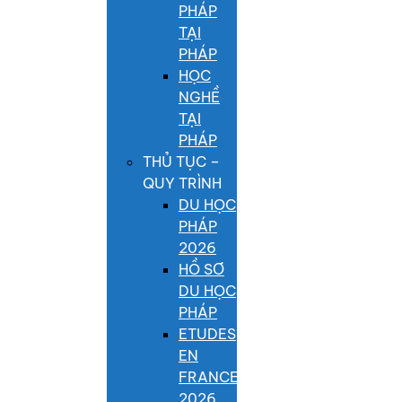
PHÁP
TẠI
PHÁP
HỌC
NGHỀ
TẠI
PHÁP
THỦ TỤC –
QUY TRÌNH
DU HỌC
PHÁP
2026
HỒ SƠ
DU HỌC
PHÁP
ETUDES
EN
FRANCE
2026