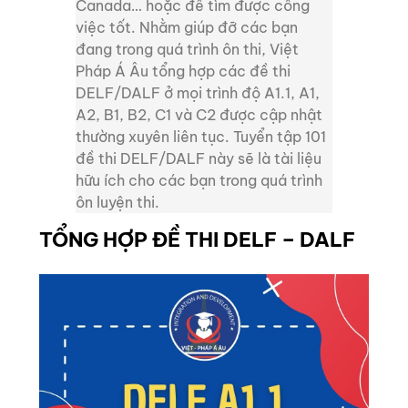
Canada… hoặc để tìm được công
việc tốt. Nhằm giúp đỡ các bạn
đang trong quá trình ôn thi, Việt
Pháp Á Âu tổng hợp các đề thi
DELF/DALF ở mọi trình độ A1.1, A1,
A2, B1, B2, C1 và C2 được cập nhật
thường xuyên liên tục. Tuyển tập 101
đề thi DELF/DALF này sẽ là tài liệu
hữu ích cho các bạn trong quá trình
ôn luyện thi.
TỔNG HỢP ĐỀ THI DELF – DALF