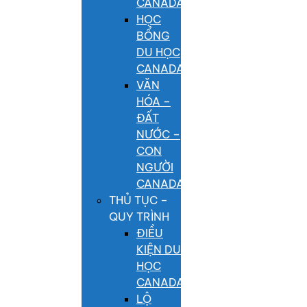
CANADA
HỌC
BỔNG
DU HỌC
CANADA
VĂN
HÓA –
ĐẤT
NƯỚC –
CON
NGƯỜI
CANADA
THỦ TỤC –
QUY TRÌNH
ĐIỀU
KIỆN DU
HỌC
CANADA
LỘ