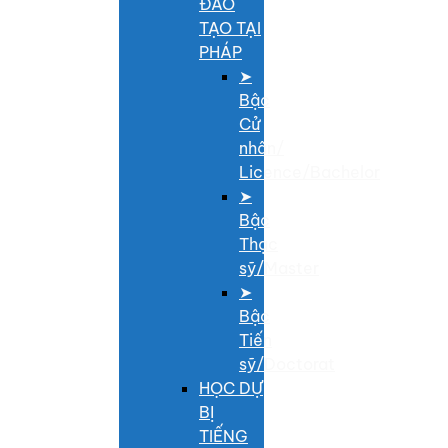
ĐÀO
TẠO TẠI
PHÁP
➤
Bậc
Cử
nhân/
Licence/Bachelor
➤
Bậc
Thạc
sỹ/Master
➤
Bậc
Tiến
sỹ/Doctorat
HỌC DỰ
BỊ
TIẾNG