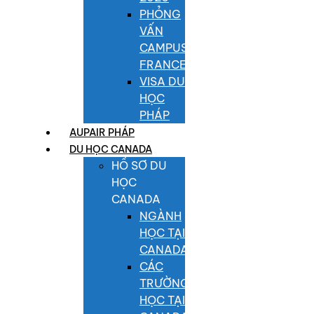
PHỎNG
VẤN
CAMPUS
FRANCE
VISA DU
HỌC
PHÁP
AUPAIR PHÁP
DU HỌC CANADA
HỒ SƠ DU
HỌC
CANADA
NGÀNH
HỌC TẠI
CANADA
CÁC
TRƯỜNG
HỌC TẠI