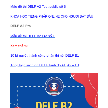
Mẫu đề thi DELF A2 Tout public số 6
KHÓA HỌC TIẾNG PHÁP ONLINE CHO NGƯỜI BẮT ĐẦU
DELF A2 Pro
Mẫu đề thi DELF A2 Pro số 1
Xem thêm:
10 bí quyết thành công phần thi nói DELF B1
Tổng hợp sách ôn DELF trình độ A1, A2 – B1