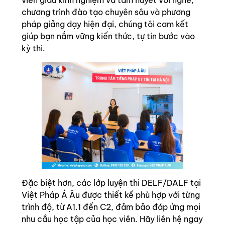
viên giàu kinh nghiệm và tâm huyết với nghề,
chương trình đào tạo chuyên sâu và phương
pháp giảng dạy hiện đại, chúng tôi cam kết
giúp bạn nắm vững kiến thức, tự tin bước vào
kỳ thi.
Đặc biệt hơn, các lớp luyện thi DELF/DALF tại
Việt Pháp Á Âu được thiết kế phù hợp với từng
trình độ, từ A1.1 đến C2, đảm bảo đáp ứng mọi
nhu cầu học tập của học viên. Hãy liên hệ ngay