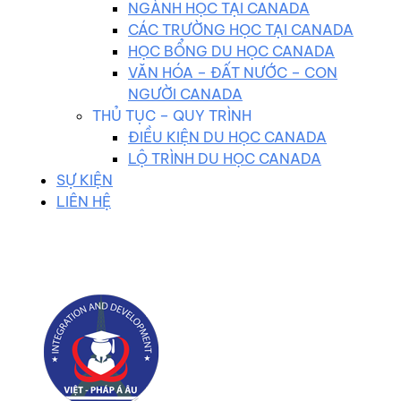
NGÀNH HỌC TẠI CANADA
CÁC TRƯỜNG HỌC TẠI CANADA
HỌC BỔNG DU HỌC CANADA
VĂN HÓA – ĐẤT NƯỚC – CON
NGƯỜI CANADA
THỦ TỤC – QUY TRÌNH
ĐIỀU KIỆN DU HỌC CANADA
LỘ TRÌNH DU HỌC CANADA
SỰ KIỆN
LIÊN HỆ
0983 102 258
duhocvietphap@gmail.com