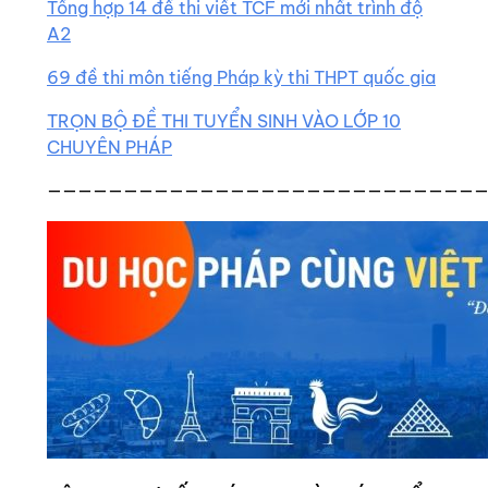
Tổng hợp 14 đề thi viết TCF mới nhất trình độ
A2
69 đề thi môn tiếng Pháp kỳ thi THPT quốc gia
TRỌN BỘ ĐỀ THI TUYỂN SINH VÀO LỚP 10
CHUYÊN PHÁP
————————————————————————————