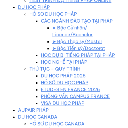
TEST TRÌNH ĐỘ TIẾNG PHÁP ONLINE
DU HỌC PHÁP
HỒ SƠ DU HỌC PHÁP
CÁC NGÀNH ĐÀO TẠO TẠI PHÁP
➤ Bậc Cử nhân/
Licence/Bachelor
➤ Bậc Thạc sỹ/Master
➤ Bậc Tiến sỹ/Doctorat
HỌC DỰ BỊ TIẾNG PHÁP TẠI PHÁP
HỌC NGHỀ TẠI PHÁP
THỦ TỤC – QUY TRÌNH
DU HỌC PHÁP 2026
HỒ SƠ DU HỌC PHÁP
ETUDES EN FRANCE 2026
PHỎNG VẤN CAMPUS FRANCE
VISA DU HỌC PHÁP
AUPAIR PHÁP
DU HỌC CANADA
HỒ SƠ DU HỌC CANADA