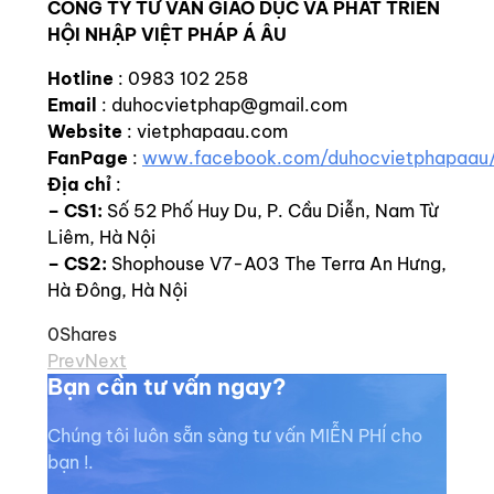
CÔNG TY TƯ VẤN GIÁO DỤC VÀ PHÁT TRIỂN
HỘI NHẬP VIỆT PHÁP Á ÂU
Hotline
: 0983 102 258
Email
: duhocvietphap@gmail.com
Website
: vietphapaau.com
FanPage
:
www.facebook.com/duhocvietphapaau
Địa chỉ
:
–
CS1:
Số 52 Phố Huy Du, P. Cầu Diễn, Nam Từ
Liêm, Hà Nội
– CS2:
Shophouse V7-A03 The Terra An Hưng,
Hà Đông, Hà Nội
0
Shares
Prev
Next
Bạn cần tư vấn ngay?
Chúng tôi luôn sẵn sàng tư vấn MIỄN PHÍ cho
bạn !.