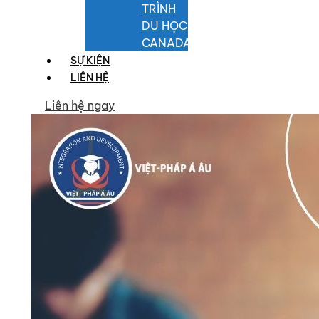
TRÌNH
DU HỌC
CANADA
SỰ KIỆN
LIÊN HỆ
Liên hệ ngay