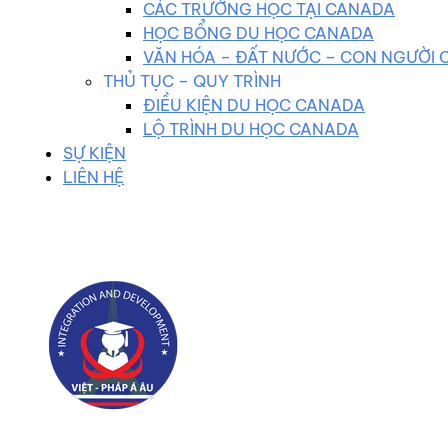
CÁC TRƯỜNG HỌC TẠI CANADA
HỌC BỔNG DU HỌC CANADA
VĂN HÓA – ĐẤT NƯỚC – CON NGƯỜI
THỦ TỤC – QUY TRÌNH
ĐIỀU KIỆN DU HỌC CANADA
LỘ TRÌNH DU HỌC CANADA
SỰ KIỆN
LIÊN HỆ
0983 102 258
duhocvietphap@gmail.com