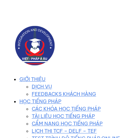
0983 102 258
duhocvietphap@gmail.com
GIỚI THIỆU
DỊCH VỤ
FEEDBACKS KHÁCH HÀNG
HỌC TIẾNG PHÁP
CÁC KHÓA HỌC TIẾNG PHÁP
TÀI LIỆU HỌC TIẾNG PHÁP
CẨM NANG HỌC TIẾNG PHÁP
LỊCH THI TCF – DELF – TEF