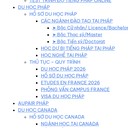
TEST TRÌNH ĐỘ TIẾNG PHÁP ONLINE
DU HỌC PHÁP
HỒ SƠ DU HỌC PHÁP
CÁC NGÀNH ĐÀO TẠO TẠI PHÁP
➤ Bậc Cử nhân/ Licence/Bachelo
➤ Bậc Thạc sỹ/Master
➤ Bậc Tiến sỹ/Doctorat
HỌC DỰ BỊ TIẾNG PHÁP TẠI PHÁP
HỌC NGHỀ TẠI PHÁP
THỦ TỤC – QUY TRÌNH
DU HỌC PHÁP 2026
HỒ SƠ DU HỌC PHÁP
ETUDES EN FRANCE 2026
PHỎNG VẤN CAMPUS FRANCE
VISA DU HỌC PHÁP
AUPAIR PHÁP
DU HỌC CANADA
HỒ SƠ DU HỌC CANADA
NGÀNH HỌC TẠI CANADA