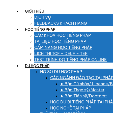
GIỚI THIỆU
DỊCH VỤ
FEEDBACKS KHÁCH HÀNG
HỌC TIẾNG PHÁP
CÁC KHÓA HỌC TIẾNG PHÁP
TÀI LIỆU HỌC TIẾNG PHÁP
CẨM NANG HỌC TIẾNG PHÁP
LỊCH THI TCF – DELF – TEF
TEST TRÌNH ĐỘ TIẾNG PHÁP ONLINE
DU HỌC PHÁP
HỒ SƠ DU HỌC PHÁP
CÁC NGÀNH ĐÀO TẠO TẠI PHÁ
➤ Bậc Cử nhân/ Licence/B
➤ Bậc Thạc sỹ/Master
➤ Bậc Tiến sỹ/Doctorat
HỌC DỰ BỊ TIẾNG PHÁP TẠI PH
HỌC NGHỀ TẠI PHÁP