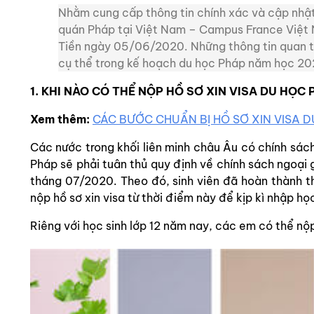
Nhằm cung cấp thông tin chính xác và cập nhật
quán Pháp tại Việt Nam – Campus France Việt 
Tiền ngày 05/06/2020. Những thông tin quan tr
cụ thể trong kế hoạch du học Pháp năm học 2
1. KHI NÀO CÓ THỂ NỘP HỒ SƠ XIN VISA DU HỌC
Xem thêm:
CÁC BƯỚC CHUẨN BỊ HỒ SƠ XIN VISA 
Các nước trong khối liên minh châu Âu có chính sách
Pháp sẽ phải tuân thủ quy định về chính sách ngoại g
tháng 07/2020. Theo đó, sinh viên đã hoàn thành t
nộp hồ sơ xin visa từ thời điểm này để kịp kì nhập 
Riêng với học sinh lớp 12 năm nay, các em có thể nộp