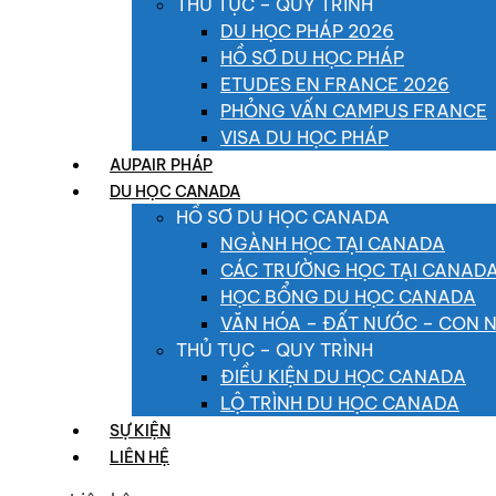
THỦ TỤC – QUY TRÌNH
DU HỌC PHÁP 2026
HỒ SƠ DU HỌC PHÁP
ETUDES EN FRANCE 2026
PHỎNG VẤN CAMPUS FRANCE
VISA DU HỌC PHÁP
AUPAIR PHÁP
DU HỌC CANADA
HỒ SƠ DU HỌC CANADA
NGÀNH HỌC TẠI CANADA
CÁC TRƯỜNG HỌC TẠI CANAD
HỌC BỔNG DU HỌC CANADA
VĂN HÓA – ĐẤT NƯỚC – CON 
THỦ TỤC – QUY TRÌNH
ĐIỀU KIỆN DU HỌC CANADA
LỘ TRÌNH DU HỌC CANADA
SỰ KIỆN
LIÊN HỆ