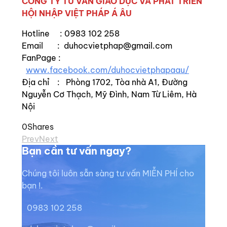
CÔNG TY TƯ VẤN GIÁO DỤC VÀ PHÁT TRIỂN
HỘI NHẬP VIỆT PHÁP Á ÂU
Hotline : 0983 102 258
Email : duhocvietphap@gmail.com
FanPage :
www.facebook.com/duhocvietphapaau/
Địa chỉ : Phòng 1702, Tòa nhà A1, Đường
Nguyễn Cơ Thạch, Mỹ Đình, Nam Từ Liêm, Hà
Nội
0
Shares
Prev
Next
Bạn cần tư vấn ngay?
Chúng tôi luôn sẵn sàng tư vấn MIỄN PHÍ cho
bạn !.
0983 102 258