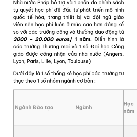
Nhà nước Pháp hỗ trợ và 1 phần do chính sách
tự quyết học phí để đầu tư phát triển mô hình
quốc tế hóa, trang thiệt bị và đội ngũ giáo
viên nên học phí luôn ở mức cao hơn đáng kể
so với các trường công và thường dao động từ
3000 – 20.000 euro
s/ 1 năm
. Điển hình là
các trường Thương mại và 1 số Đại học Công
giáo được công nhận của nhà nước (Angers,
Lyon, Paris, Lille, Lyon, Toulouse)
Dưới đây là 1 số thống kê học phí các trường tư
thục theo 1 số nhóm ngành cơ bản :
Học
Ngành Đào tạo
Ngành
năm