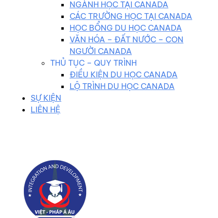
NGÀNH HỌC TẠI CANADA
CÁC TRƯỜNG HỌC TẠI CANADA
HỌC BỔNG DU HỌC CANADA
VĂN HÓA – ĐẤT NƯỚC – CON
NGƯỜI CANADA
THỦ TỤC – QUY TRÌNH
ĐIỀU KIỆN DU HỌC CANADA
LỘ TRÌNH DU HỌC CANADA
SỰ KIỆN
LIÊN HỆ
0983 102 258
duhocvietphap@gmail.com