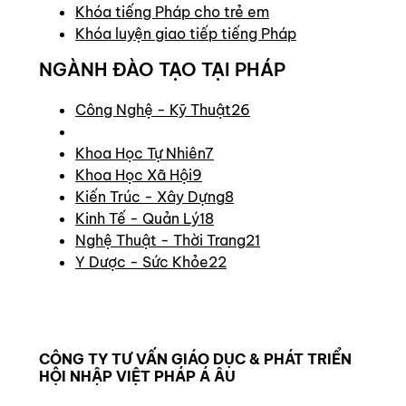
Khóa tiếng Pháp cho trẻ em
Khóa luyện giao tiếp tiếng Pháp
NGÀNH ĐÀO TẠO TẠI PHÁP
Công Nghệ - Kỹ Thuật
26
Khoa Học Tự Nhiên
7
Khoa Học Xã Hội
9
Kiến Trúc - Xây Dựng
8
Kinh Tế - Quản Lý
18
Nghệ Thuật - Thời Trang
21
Y Dược - Sức Khỏe
22
CÔNG TY TƯ VẤN GIÁO DỤC & PHÁT TRIỂN
HỘI NHẬP VIỆT PHÁP Á ÂU