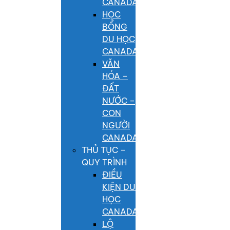
CANADA
HỌC
BỔNG
DU HỌC
CANADA
VĂN
HÓA –
ĐẤT
NƯỚC –
CON
NGƯỜI
CANADA
THỦ TỤC –
QUY TRÌNH
ĐIỀU
KIỆN DU
HỌC
CANADA
LỘ