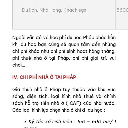
Du lịch, Nhà Hàng, Khách sạn
8600 
Ngoài vấn đề về học phí du học Pháp chắc hẳn
khi du học bạn cũng sẽ quan tâm đến những
chi phí khác như chi phí sinh hoạt hàng tháng,
phí thuê nhà ở tại Pháp, chi phí giải trí, vui
chơi…
IV. CHI PHÍ NHÀ Ở TẠI PHÁP
Giá thuê nhà ở Pháp tùy thuộc vào khu vực
sống, diện tích, loại hình nhà thuê và chính
sách hỗ trợ tiền nhà ở ( CAF) của nhà nước.
Các loại hình lựa chọn nhà ở khi đi du học :
+ Ký túc xá sinh viên : 150 – 600 eur/ 1