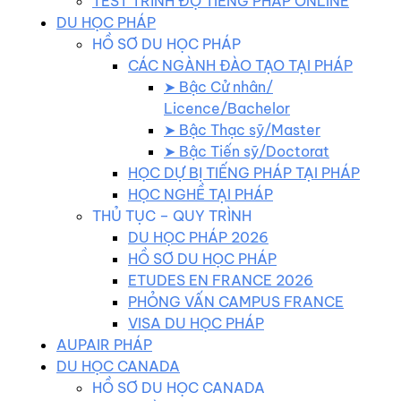
TEST TRÌNH ĐỘ TIẾNG PHÁP ONLINE
DU HỌC PHÁP
HỒ SƠ DU HỌC PHÁP
CÁC NGÀNH ĐÀO TẠO TẠI PHÁP
➤ Bậc Cử nhân/
Licence/Bachelor
➤ Bậc Thạc sỹ/Master
➤ Bậc Tiến sỹ/Doctorat
HỌC DỰ BỊ TIẾNG PHÁP TẠI PHÁP
HỌC NGHỀ TẠI PHÁP
THỦ TỤC – QUY TRÌNH
DU HỌC PHÁP 2026
HỒ SƠ DU HỌC PHÁP
ETUDES EN FRANCE 2026
PHỎNG VẤN CAMPUS FRANCE
VISA DU HỌC PHÁP
AUPAIR PHÁP
DU HỌC CANADA
HỒ SƠ DU HỌC CANADA