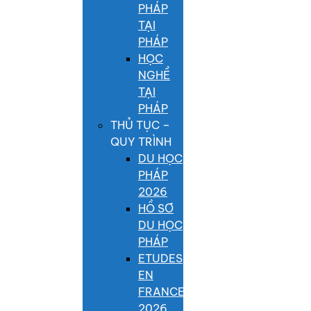
PHÁP
TẠI
PHÁP
HỌC
NGHỀ
TẠI
PHÁP
THỦ TỤC –
QUY TRÌNH
DU HỌC
PHÁP
2026
HỒ SƠ
DU HỌC
PHÁP
ETUDES
EN
FRANCE
2026