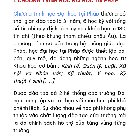
I. CHƯƠNG TRÌNH HỌC ĐẠI HỌC TẠI PHÁP
Chương trình học Đại học tại Pháp
thường có
thời gian đào tạo là 3 năm, 6 học kỳ với tổng
số tín chỉ quy định tích lũy sau khóa học là 180
tín chỉ (theo khung tham chiếu châu Âu). Là
chương trình cơ bản trong hệ thống giáo dục
Pháp, học đại học tại Pháp được thiết lập bài
bản, quy mô, đa dạng những ngành học từ
Khoa học cơ bản :
Kinh tế, Quản lý, Luật; Xã
hội và Nhân văn; Kỹ thuật, Y học, Kỹ
thuật Y sinh […
..
]
Được đào tạo cả 2 hệ thống các trường Đại
học công lập và Tư thục với mức học phí khá
chênh lệch. Sự khác nhau về học phí không phụ
thuộc vào chất lượng đào tạo của trường mà
là do chính sách hỗ trợ của từng vùng từng
trường.