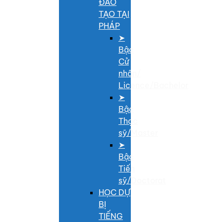
ĐÀO
TẠO TẠI
PHÁP
➤
Bậc
Cử
nhân/
Licence/Bachelor
➤
Bậc
Thạc
sỹ/Master
➤
Bậc
Tiến
sỹ/Doctorat
HỌC DỰ
BỊ
TIẾNG