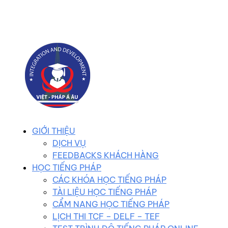
0983 102 258
duhocvietphap@gmail.com
GIỚI THIỆU
DỊCH VỤ
FEEDBACKS KHÁCH HÀNG
HỌC TIẾNG PHÁP
CÁC KHÓA HỌC TIẾNG PHÁP
TÀI LIỆU HỌC TIẾNG PHÁP
CẨM NANG HỌC TIẾNG PHÁP
LỊCH THI TCF – DELF – TEF