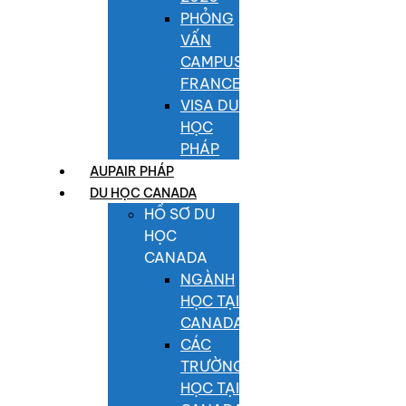
PHỎNG
VẤN
CAMPUS
FRANCE
VISA DU
HỌC
PHÁP
AUPAIR PHÁP
DU HỌC CANADA
HỒ SƠ DU
HỌC
CANADA
NGÀNH
HỌC TẠI
CANADA
CÁC
TRƯỜNG
HỌC TẠI