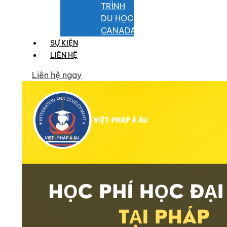
TRÌNH
DU HỌC
CANADA
SỰ KIỆN
LIÊN HỆ
Liên hệ ngay