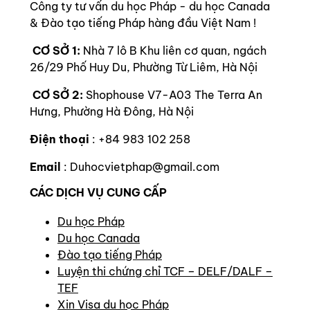
Công ty tư vấn du học Pháp - du học Canada
& Đào tạo tiếng Pháp hàng đầu Việt Nam !
CƠ SỞ 1:
Nhà 7 lô B Khu liên cơ quan, ngách
26/29 Phố Huy Du, Phường Từ Liêm, Hà Nội
CƠ SỞ 2:
Shophouse V7-A03 The Terra An
Hưng, Phường Hà Đông, Hà Nội
Điện thoại
: +84 983 102 258
Email
: Duhocvietphap@gmail.com
CÁC DỊCH VỤ CUNG CẤP
Du học Pháp
Du học Canada
Đào tạo tiếng Pháp
Luyện thi chứng chỉ TCF – DELF/DALF –
TEF
Xin Visa du học Pháp