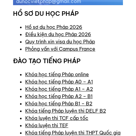
duhocvietphap@gmail.com
HỒ SƠ DU HỌC PHÁP
Hồ sơ du học Pháp 2026
Điều kiện du học Pháp 2026
Quy trình xin visa du học Pháp
Phỏng vấn với Campus France
ĐÀO TẠO TIẾNG PHÁP
Khóa học tiếng Pháp online
Khóa học tiếng Pháp A0 – A1
Khóa học tiếng Pháp A1 – A2
Khóa học tiếng Pháp A2 – B1
Khóa học tiếng Pháp B1 – B2
Khóa tiếng Pháp luyện thi DELF B2
Khóa luyện thi TCF cấp tốc
Khóa luyện thi TEF
Khóa tiếng Pháp luyện thi THPT Quốc gia