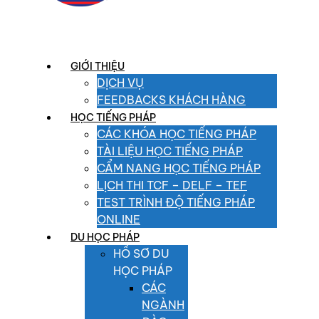
GIỚI THIỆU
DỊCH VỤ
FEEDBACKS KHÁCH HÀNG
HỌC TIẾNG PHÁP
CÁC KHÓA HỌC TIẾNG PHÁP
TÀI LIỆU HỌC TIẾNG PHÁP
CẨM NANG HỌC TIẾNG PHÁP
LỊCH THI TCF – DELF – TEF
TEST TRÌNH ĐỘ TIẾNG PHÁP
ONLINE
DU HỌC PHÁP
HỒ SƠ DU
HỌC PHÁP
CÁC
NGÀNH