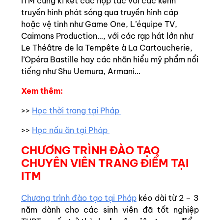
ITM cũng kí kết các hợp tác với các kênh
truyền hình phát sóng qua truyền hình cáp
hoặc vệ tinh như Game One, L’équipe TV,
Caimans Production…, với các rạp hát lớn như
Le Théâtre de la Tempête à La Cartoucherie,
l’Opéra Bastille hay các nhãn hiểu mỹ phẩm nổi
tiếng như Shu Uemura, Armani…
Xem thêm:
>>
Học thời trang tại Pháp
>>
Học nấu ăn tại Pháp
CHƯƠNG TRÌNH ĐÀO TẠO
CHUYÊN VIÊN TRANG ĐIỂM TẠI
ITM
Chương trình đào tạo tại Pháp
kéo dài từ 2 – 3
năm dành cho các sinh viên đã tốt nghiệp