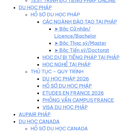
TEST TRÌNH ĐỘ TIẾNG PHÁP ONLINE
DU HỌC PHÁP
HỒ SƠ DU HỌC PHÁP
CÁC NGÀNH ĐÀO TẠO TẠI PHÁP
➤ Bậc Cử nhân/
Licence/Bachelor
➤ Bậc Thạc sỹ/Master
➤ Bậc Tiến sỹ/Doctorat
HỌC DỰ BỊ TIẾNG PHÁP TẠI PHÁP
HỌC NGHỀ TẠI PHÁP
THỦ TỤC – QUY TRÌNH
DU HỌC PHÁP 2026
HỒ SƠ DU HỌC PHÁP
ETUDES EN FRANCE 2026
PHỎNG VẤN CAMPUS FRANCE
VISA DU HỌC PHÁP
AUPAIR PHÁP
DU HỌC CANADA
HỒ SƠ DU HỌC CANADA