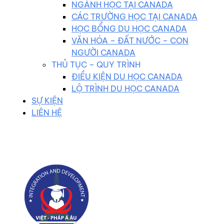
NGÀNH HỌC TẠI CANADA
CÁC TRƯỜNG HỌC TẠI CANADA
HỌC BỔNG DU HỌC CANADA
VĂN HÓA – ĐẤT NƯỚC – CON
NGƯỜI CANADA
THỦ TỤC – QUY TRÌNH
ĐIỀU KIỆN DU HỌC CANADA
LỘ TRÌNH DU HỌC CANADA
SỰ KIỆN
LIÊN HỆ
0983 102 258
duhocvietphap@gmail.com