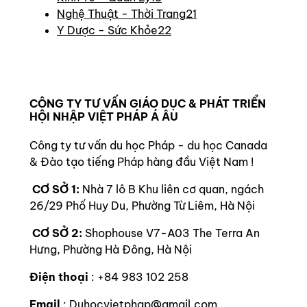
Nghệ Thuật - Thời Trang
21
Y Dược - Sức Khỏe
22
CÔNG TY TƯ VẤN GIÁO DỤC & PHÁT TRIỂN
HỘI NHẬP VIỆT PHÁP Á ÂU
Công ty tư vấn du học Pháp - du học Canada
& Đào tạo tiếng Pháp hàng đầu Việt Nam !
CƠ SỞ 1:
Nhà 7 lô B Khu liên cơ quan, ngách
26/29 Phố Huy Du, Phường Từ Liêm, Hà Nội
CƠ SỞ 2:
Shophouse V7-A03 The Terra An
Hưng, Phường Hà Đông, Hà Nội
Điện thoại
: +84 983 102 258
Email
: Duhocvietphap@gmail.com