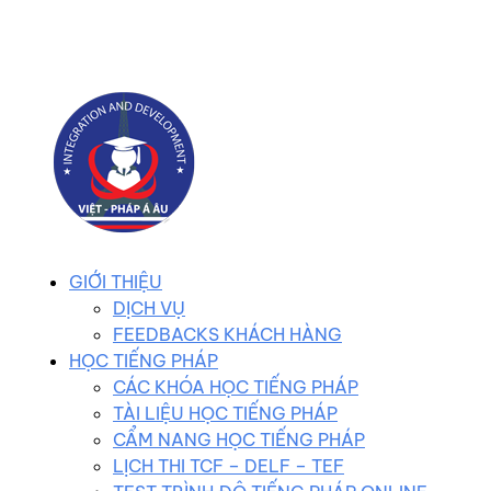
0983 102 258
duhocvietphap@gmail.com
GIỚI THIỆU
DỊCH VỤ
FEEDBACKS KHÁCH HÀNG
HỌC TIẾNG PHÁP
CÁC KHÓA HỌC TIẾNG PHÁP
TÀI LIỆU HỌC TIẾNG PHÁP
CẨM NANG HỌC TIẾNG PHÁP
LỊCH THI TCF – DELF – TEF