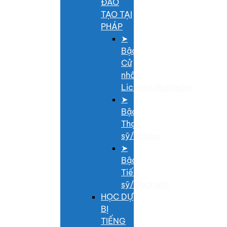
ĐÀO
TẠO TẠI
PHÁP
➤
Bậc
Cử
nhân/
Licence/Bachelor
➤
Bậc
Thạc
sỹ/Master
➤
Bậc
Tiến
sỹ/Doctorat
HỌC DỰ
BỊ
TIẾNG