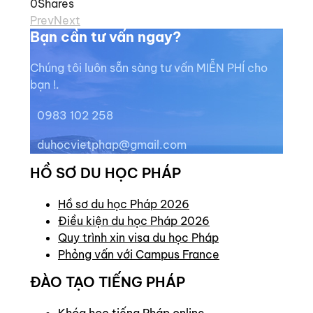
0
Shares
Prev
Next
Bạn cần tư vấn ngay?
Chúng tôi luôn sẵn sàng tư vấn MIỄN PHÍ cho
bạn !.
0983 102 258
duhocvietphap@gmail.com
HỒ SƠ DU HỌC PHÁP
Hồ sơ du học Pháp 2026
Điều kiện du học Pháp 2026
Quy trình xin visa du học Pháp
Phỏng vấn với Campus France
ĐÀO TẠO TIẾNG PHÁP
Khóa học tiếng Pháp online