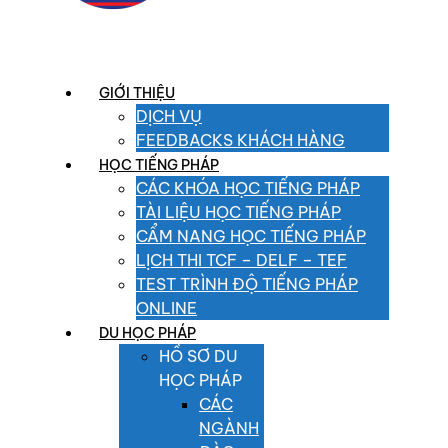
GIỚI THIỆU
DỊCH VỤ
FEEDBACKS KHÁCH HÀNG
HỌC TIẾNG PHÁP
CÁC KHÓA HỌC TIẾNG PHÁP
TÀI LIỆU HỌC TIẾNG PHÁP
CẨM NANG HỌC TIẾNG PHÁP
LỊCH THI TCF – DELF – TEF
TEST TRÌNH ĐỘ TIẾNG PHÁP
ONLINE
DU HỌC PHÁP
HỒ SƠ DU
HỌC PHÁP
CÁC
NGÀNH