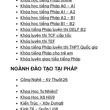
Khóa học tiếng Pháp A0 – A1
Khóa học tiếng Pháp A1 – A2
Khóa học tiếng Pháp A2 – B1
Khóa học tiếng Pháp B1 – B2
Khóa tiếng Pháp luyện thi DELF B2
Khóa luyện thi TCF cấp tốc
Khóa luyện thi TEF
Khóa tiếng Pháp luyện thi THPT Quốc gia
Khóa tiếng Pháp cho trẻ em
Khóa luyện giao tiếp tiếng Pháp
NGÀNH ĐÀO TẠO TẠI PHÁP
Công Nghệ - Kỹ Thuật
26
Khoa Học Tự Nhiên
7
Khoa Học Xã Hội
9
Kiến Trúc - Xây Dựng
8
Kinh Tế - Quản Lý
18