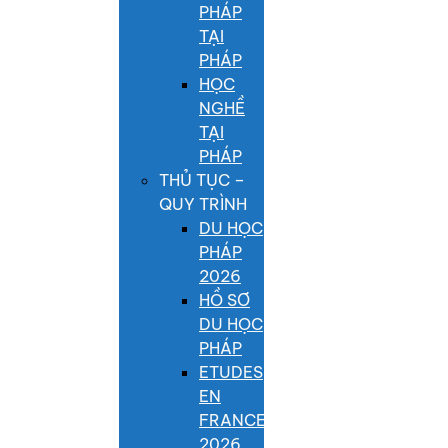
PHÁP
TẠI
PHÁP
HỌC
NGHỀ
TẠI
PHÁP
THỦ TỤC –
QUY TRÌNH
DU HỌC
PHÁP
2026
HỒ SƠ
DU HỌC
PHÁP
ETUDES
EN
FRANCE
2026