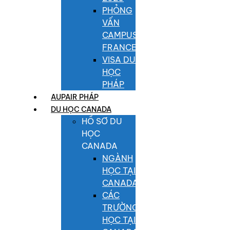
PHỎNG
VẤN
CAMPUS
FRANCE
VISA DU
HỌC
PHÁP
AUPAIR PHÁP
DU HỌC CANADA
HỒ SƠ DU
HỌC
CANADA
NGÀNH
HỌC TẠI
CANADA
CÁC
TRƯỜNG
HỌC TẠI