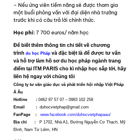
– Nếu ứng viên tiềm năng sẽ được tham gia
một buổi phỏng vấn với đại diện nhà trường
trước khi có câu trả lời chính thức.
Học phí:
7 700 euros/ năm học
Để biết thêm thông tin chi tiết về chương
trình
và đặc biệt là để được tư vấn
du học Pháp
và hỗ trợ làm hồ sơ du học pháp ngành trang
điểm tại ITM PARIS cho kì nhập học sắp tới, hãy
liên hệ ngay với chúng tôi
Công ty tư vấn giáo dục và phát triển hội nhập Việt Pháp
Á Âu
Hotline :
0462 87 57 07 –
0983 102 258
Email :
duhocvietphap@gmail.com
FanPage :
www.facebook.com/duhocvietphapaau/
Địa chỉ :
P 1702, Nhà A1, Đường Nguyễn Cơ Thạch, Mỹ
Đình, Nam Từ Liêm, HN