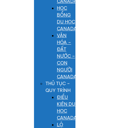
CANADA
HỌC
BỔNG
DU HỌC
CANADA
VĂN
HÓA –
ĐẤT
NƯỚC –
CON
NGƯỜI
CANADA
THỦ TỤC –
QUY TRÌNH
ĐIỀU
KIỆN DU
HỌC
CANADA
LỘ