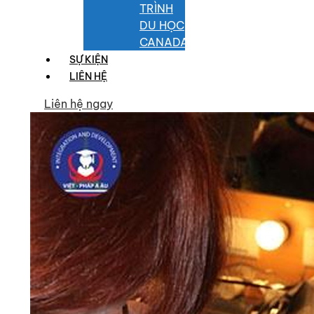
TRÌNH
DU HỌC
CANADA
SỰ KIỆN
LIÊN HỆ
Liên hệ ngay