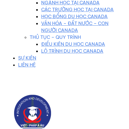
NGÀNH HỌC TẠI CANADA
CÁC TRƯỜNG HỌC TẠI CANADA
HỌC BỔNG DU HỌC CANADA
VĂN HÓA – ĐẤT NƯỚC – CON
NGƯỜI CANADA
THỦ TỤC – QUY TRÌNH
ĐIỀU KIỆN DU HỌC CANADA
LỘ TRÌNH DU HỌC CANADA
SỰ KIỆN
LIÊN HỆ
0983 102 258
duhocvietphap@gmail.com