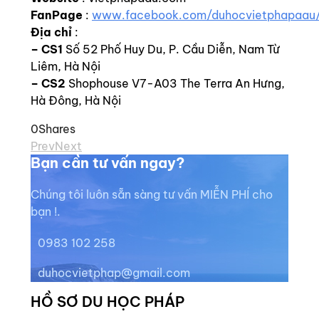
FanPage
:
www.facebook.com/duhocvietphapaau
Địa chỉ
:
–
CS1
Số 52 Phố Huy Du, P. Cầu Diễn, Nam Từ
Liêm, Hà Nội
– CS2
Shophouse V7-A03 The Terra An Hưng,
Hà Đông, Hà Nội
0
Shares
Prev
Next
Bạn cần tư vấn ngay?
Chúng tôi luôn sẵn sàng tư vấn MIỄN PHÍ cho
bạn !.
0983 102 258
duhocvietphap@gmail.com
HỒ SƠ DU HỌC PHÁP