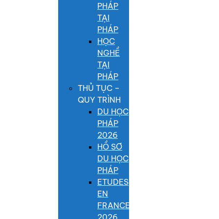
PHÁP
TẠI
PHÁP
HỌC
NGHỀ
TẠI
PHÁP
THỦ TỤC –
QUY TRÌNH
DU HỌC
PHÁP
2026
HỒ SƠ
DU HỌC
PHÁP
ETUDES
EN
FRANCE
2026