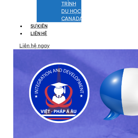
TRÌNH
DU HỌC
CANADA
SỰ KIỆN
LIÊN HỆ
Liên hệ ngay