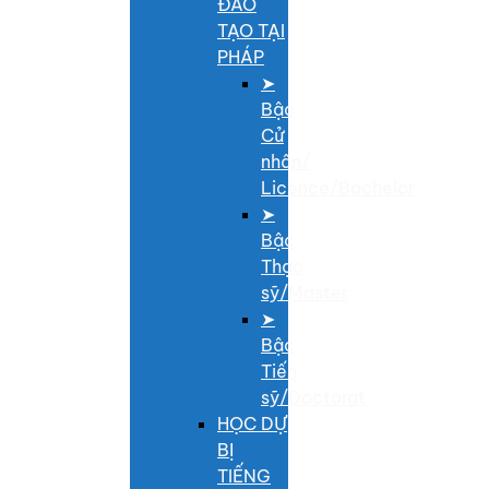
ĐÀO
TẠO TẠI
PHÁP
➤
Bậc
Cử
nhân/
Licence/Bachelor
➤
Bậc
Thạc
sỹ/Master
➤
Bậc
Tiến
sỹ/Doctorat
HỌC DỰ
BỊ
TIẾNG