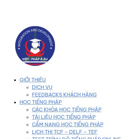
0983 102 258
duhocvietphap@gmail.com
GIỚI THIỆU
DỊCH VỤ
FEEDBACKS KHÁCH HÀNG
HỌC TIẾNG PHÁP
CÁC KHÓA HỌC TIẾNG PHÁP
TÀI LIỆU HỌC TIẾNG PHÁP
CẨM NANG HỌC TIẾNG PHÁP
LỊCH THI TCF – DELF – TEF