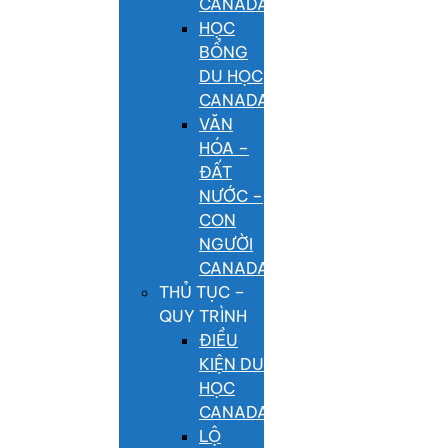
CANADA
HỌC
BỔNG
DU HỌC
CANADA
VĂN
HÓA –
ĐẤT
NƯỚC –
CON
NGƯỜI
CANADA
THỦ TỤC –
QUY TRÌNH
ĐIỀU
KIỆN DU
HỌC
CANADA
LỘ