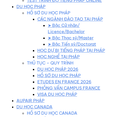
TEST TRÌNH ĐỘ TIẾNG PHÁP ONLINE
DU HỌC PHÁP
HỒ SƠ DU HỌC PHÁP
CÁC NGÀNH ĐÀO TẠO TẠI PHÁP
➤ Bậc Cử nhân/
Licence/Bachelor
➤ Bậc Thạc sỹ/Master
➤ Bậc Tiến sỹ/Doctorat
HỌC DỰ BỊ TIẾNG PHÁP TẠI PHÁP
HỌC NGHỀ TẠI PHÁP
THỦ TỤC – QUY TRÌNH
DU HỌC PHÁP 2026
HỒ SƠ DU HỌC PHÁP
ETUDES EN FRANCE 2026
PHỎNG VẤN CAMPUS FRANCE
VISA DU HỌC PHÁP
AUPAIR PHÁP
DU HỌC CANADA
HỒ SƠ DU HỌC CANADA