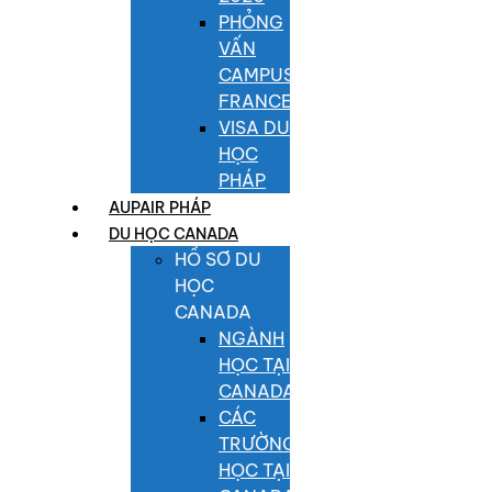
PHỎNG
VẤN
CAMPUS
FRANCE
VISA DU
HỌC
PHÁP
AUPAIR PHÁP
DU HỌC CANADA
HỒ SƠ DU
HỌC
CANADA
NGÀNH
HỌC TẠI
CANADA
CÁC
TRƯỜNG
HỌC TẠI