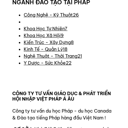
NGÀNH ĐÀO TẠO TẠI PHÁP
Công Nghệ - Kỹ Thuật
26
Khoa Học Tự Nhiên
7
Khoa Học Xã Hội
9
Kiến Trúc - Xây Dựng
8
Kinh Tế - Quản Lý
18
Nghệ Thuật - Thời Trang
21
Y Dược - Sức Khỏe
22
CÔNG TY TƯ VẤN GIÁO DỤC & PHÁT TRIỂN
HỘI NHẬP VIỆT PHÁP Á ÂU
Công ty tư vấn du học Pháp - du học Canada
& Đào tạo tiếng Pháp hàng đầu Việt Nam !