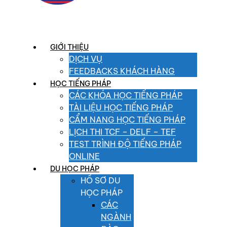
GIỚI THIỆU
DỊCH VỤ
FEEDBACKS KHÁCH HÀNG
HỌC TIẾNG PHÁP
CÁC KHÓA HỌC TIẾNG PHÁP
TÀI LIỆU HỌC TIẾNG PHÁP
CẨM NANG HỌC TIẾNG PHÁP
LỊCH THI TCF – DELF – TEF
TEST TRÌNH ĐỘ TIẾNG PHÁP
ONLINE
DU HỌC PHÁP
HỒ SƠ DU
HỌC PHÁP
CÁC
NGÀNH