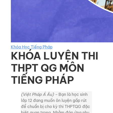
Khóa Học Tiếng Pháp
KHÓA LUYỆN THI
THPT QG MÔN
TIẾNG PHÁP
(Việt Pháp Á Âu) –
Bạn là học sinh
lớp 12 đang muốn ôn luyện gấp rút
để chuẩn bị cho kỳ thi THPTQG đặc
biệt quan trọng. Nhằm đáp ứng nhu