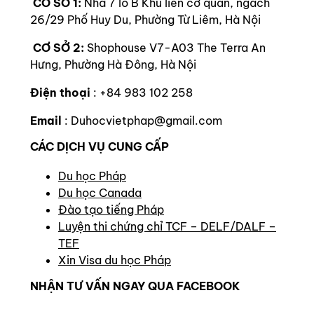
CƠ SỞ 1:
Nhà 7 lô B Khu liên cơ quan, ngách
26/29 Phố Huy Du, Phường Từ Liêm, Hà Nội
CƠ SỞ 2:
Shophouse V7-A03 The Terra An
Hưng, Phường Hà Đông, Hà Nội
Điện thoại
: +84 983 102 258
Email
: Duhocvietphap@gmail.com
CÁC DỊCH VỤ CUNG CẤP
Du học Pháp
Du học Canada
Đào tạo tiếng Pháp
Luyện thi chứng chỉ TCF – DELF/DALF –
TEF
Xin Visa du học Pháp
NHẬN TƯ VẤN NGAY QUA FACEBOOK