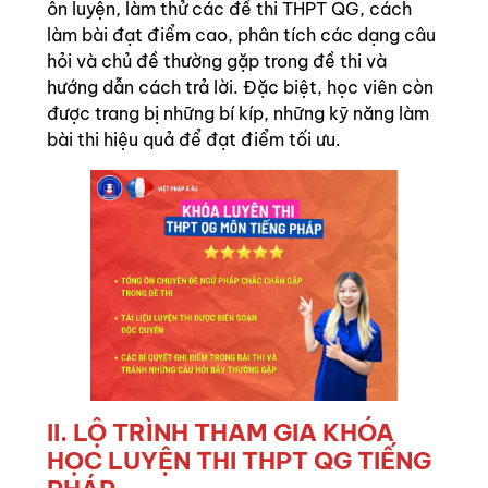
ôn luyện, làm thử các đề thi THPT QG, cách
làm bài đạt điểm cao, phân tích các dạng câu
hỏi và chủ đề thường gặp trong đề thi và
hướng dẫn cách trả lời. Đặc biệt, học viên còn
được trang bị những bí kíp, những kỹ năng làm
bài thi hiệu quả để đạt điểm tối ưu.
II. LỘ TRÌNH THAM GIA KHÓA
HỌC LUYỆN THI THPT QG TIẾNG