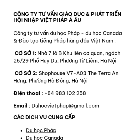
CÔNG TY TƯ VẤN GIÁO DỤC & PHÁT TRIỂN
HỘI NHẬP VIỆT PHÁP Á ÂU
Công ty tư vấn du học Pháp - du học Canada
& Đào tạo tiếng Pháp hàng đầu Việt Nam !
CƠ SỞ 1:
Nhà 7 lô B Khu liên cơ quan, ngách
26/29 Phố Huy Du, Phường Từ Liêm, Hà Nội
CƠ SỞ 2:
Shophouse V7-A03 The Terra An
Hưng, Phường Hà Đông, Hà Nội
Điện thoại
: +84 983 102 258
Email
: Duhocvietphap@gmail.com
CÁC DỊCH VỤ CUNG CẤP
Du học Pháp
Du học Canada