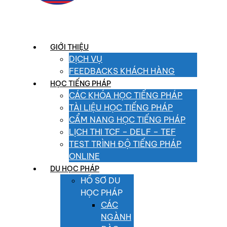
GIỚI THIỆU
DỊCH VỤ
FEEDBACKS KHÁCH HÀNG
HỌC TIẾNG PHÁP
CÁC KHÓA HỌC TIẾNG PHÁP
TÀI LIỆU HỌC TIẾNG PHÁP
CẨM NANG HỌC TIẾNG PHÁP
LỊCH THI TCF – DELF – TEF
TEST TRÌNH ĐỘ TIẾNG PHÁP
ONLINE
DU HỌC PHÁP
HỒ SƠ DU
HỌC PHÁP
CÁC
NGÀNH