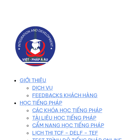
0983 102 258
duhocvietphap@gmail.com
GIỚI THIỆU
DỊCH VỤ
FEEDBACKS KHÁCH HÀNG
HỌC TIẾNG PHÁP
CÁC KHÓA HỌC TIẾNG PHÁP
TÀI LIỆU HỌC TIẾNG PHÁP
CẨM NANG HỌC TIẾNG PHÁP
LỊCH THI TCF – DELF – TEF