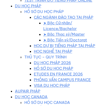
TEST TRÌNH ĐỘ TIẾNG PHÁP ONLINE
DU HỌC PHÁP
HỒ SƠ DU HỌC PHÁP
CÁC NGÀNH ĐÀO TẠO TẠI PHÁP
➤ Bậc Cử nhân/
Licence/Bachelor
➤ Bậc Thạc sỹ/Master
➤ Bậc Tiến sỹ/Doctorat
HỌC DỰ BỊ TIẾNG PHÁP TẠI PHÁP
HỌC NGHỀ TẠI PHÁP
THỦ TỤC – QUY TRÌNH
DU HỌC PHÁP 2026
HỒ SƠ DU HỌC PHÁP
ETUDES EN FRANCE 2026
PHỎNG VẤN CAMPUS FRANCE
VISA DU HỌC PHÁP
AUPAIR PHÁP
DU HỌC CANADA
HỒ SƠ DU HỌC CANADA