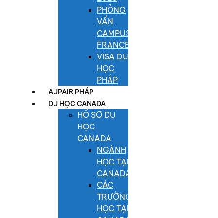
PHỎNG
VẤN
CAMPUS
FRANCE
VISA DU
HỌC
PHÁP
AUPAIR PHÁP
DU HỌC CANADA
HỒ SƠ DU
HỌC
CANADA
NGÀNH
HỌC TẠI
CANADA
CÁC
TRƯỜNG
HỌC TẠI