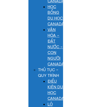
CANADA
HỌC
BỔNG
DU HỌC
CANADA
VĂN
HÓA –
ĐẤT
NƯỚC –
CON
NGƯỜI
CANADA
THỦ TỤC –
QUY TRÌNH
ĐIỀU
KIỆN DU
HỌC
CANADA
LỘ