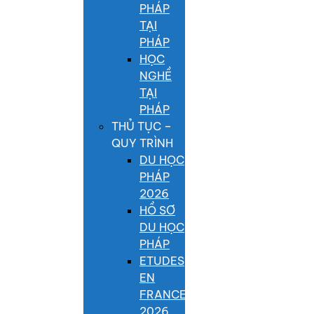
PHÁP
TẠI
PHÁP
HỌC
NGHỀ
TẠI
PHÁP
THỦ TỤC –
QUY TRÌNH
DU HỌC
PHÁP
2026
HỒ SƠ
DU HỌC
PHÁP
ETUDES
EN
FRANCE
2026