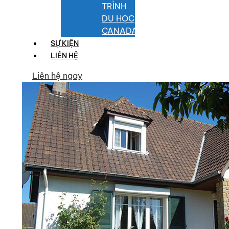
TRÌNH
DU HỌC
CANADA
SỰ KIỆN
LIÊN HỆ
Liên hệ ngay