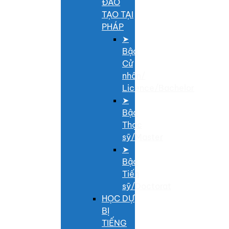
ĐÀO
TẠO TẠI
PHÁP
➤
Bậc
Cử
nhân/
Licence/Bachelor
➤
Bậc
Thạc
sỹ/Master
➤
Bậc
Tiến
sỹ/Doctorat
HỌC DỰ
BỊ
TIẾNG