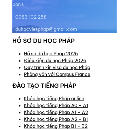
bạn !.
0983 102 258
duhocvietphap@gmail.com
HỒ SƠ DU HỌC PHÁP
Hồ sơ du học Pháp 2026
Điều kiện du học Pháp 2026
Quy trình xin visa du học Pháp
Phỏng vấn với Campus France
ĐÀO TẠO TIẾNG PHÁP
Khóa học tiếng Pháp online
Khóa học tiếng Pháp A0 – A1
Khóa học tiếng Pháp A1 – A2
Khóa học tiếng Pháp A2 – B1
Khóa học tiếng Pháp B1 – B2