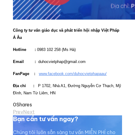
Công ty tư vấn giáo dục và phát triển hội nhập Việt Pháp
Á Âu
Hotline :
0983 102 258 (Ms Hà)
Email :
duhocvietphap@gmail.com
FanPage :
www.facebook.com/duhocvietphapaau/
Địa chỉ :
P 1702, Nhà A1, Đường Nguyễn Cơ Thạch, Mỹ
Đình, Nam Từ Liêm, HN
0
Shares
Prev
Next
Bạn cần tư vấn ngay?
Chúng tôi luôn sẵn sàng tư vấn MIỄN PHÍ cho