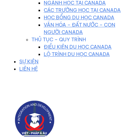
NGÀNH HỌC TẠI CANADA
CÁC TRƯỜNG HỌC TẠI CANADA
HỌC BỔNG DU HỌC CANADA
VĂN HÓA – ĐẤT NƯỚC – CON
NGƯỜI CANADA
THỦ TỤC – QUY TRÌNH
ĐIỀU KIỆN DU HỌC CANADA
LỘ TRÌNH DU HỌC CANADA
SỰ KIỆN
LIÊN HỆ
0983 102 258
duhocvietphap@gmail.com