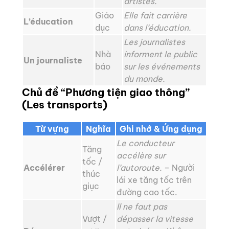
artistes.
Giáo
Elle fait carrière
L’éducation
dục
dans l’éducation.
Les journalistes
Nhà
informent le public
Un journaliste
báo
sur les événements
du monde.
Chủ đề “Phương tiện giao thông”
(Les transports)
Từ vựng
Nghĩa
Ghi nhớ & Ứng dụng
Le conducteur
Tăng
accélère sur
tốc /
Accélérer
l’autoroute.
– Người
thúc
lái xe tăng tốc trên
giục
đường cao tốc.
Il ne faut pas
Vượt /
dépasser la vitesse