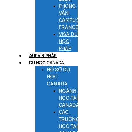
PHỎNG
VẤN
CAMPUS
FRANCE
VISA DU
HỌC
PHÁP
AUPAIR PHÁP
DU HỌC CANADA
HỒ SƠ DU
HỌC
CANADA
NGÀNH
HỌC TẠI
CANADA
CÁC
TRƯỜNG
HỌC TẠI