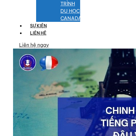
TRÌNH
DU HỌC
CANADA
SỰ KIỆN
LIÊN HỆ
Liên hệ ngay