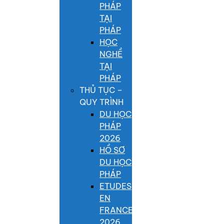
PHÁP
TẠI
PHÁP
HỌC
NGHỀ
TẠI
PHÁP
THỦ TỤC –
QUY TRÌNH
DU HỌC
PHÁP
2026
HỒ SƠ
DU HỌC
PHÁP
ETUDES
EN
FRANCE
2026