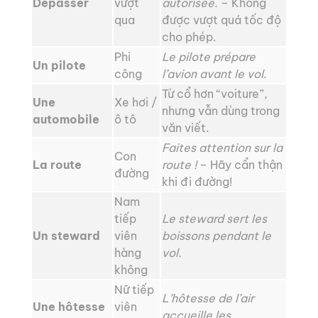
Dépasser
vượt
autorisée.
– Không
qua
được vượt quá tốc độ
cho phép.
Phi
Le pilote prépare
Un pilote
công
l’avion avant le vol.
Từ cổ hơn “voiture”,
Une
Xe hơi /
nhưng vẫn dùng trong
automobile
ô tô
văn viết.
Faites attention sur la
Con
La route
route !
– Hãy cẩn thận
đường
khi đi đường!
Nam
tiếp
Le steward sert les
Un steward
viên
boissons pendant le
hàng
vol.
không
Nữ tiếp
L’hôtesse de l’air
Une hôtesse
viên
accueille les