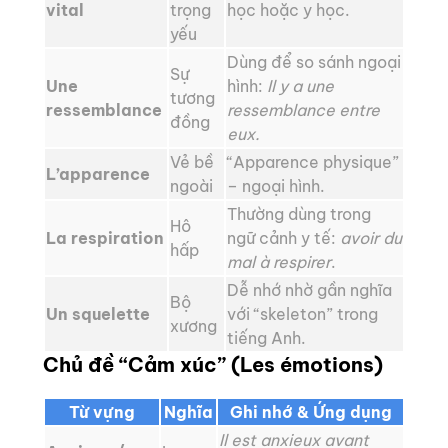
vital
trọng
học hoặc y học.
yếu
Dùng để so sánh ngoại
Sự
Une
hình:
Il y a une
tương
ressemblance
ressemblance entre
đồng
eux.
Vẻ bề
“Apparence physique”
L’apparence
ngoài
– ngoại hình.
Thường dùng trong
Hô
La respiration
ngữ cảnh y tế:
avoir du
hấp
mal à respirer
.
Dễ nhớ nhờ gần nghĩa
Bộ
Un squelette
với “skeleton” trong
xương
tiếng Anh.
Chủ đề “Cảm xúc” (Les émotions)
Từ vựng
Nghĩa
Ghi nhớ & Ứng dụng
Il est anxieux avant