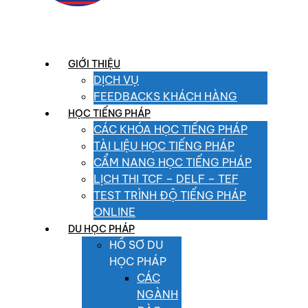
GIỚI THIỆU
DỊCH VỤ
FEEDBACKS KHÁCH HÀNG
HỌC TIẾNG PHÁP
CÁC KHÓA HỌC TIẾNG PHÁP
TÀI LIỆU HỌC TIẾNG PHÁP
CẨM NANG HỌC TIẾNG PHÁP
LỊCH THI TCF – DELF – TEF
TEST TRÌNH ĐỘ TIẾNG PHÁP
ONLINE
DU HỌC PHÁP
HỒ SƠ DU
HỌC PHÁP
CÁC
NGÀNH