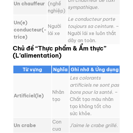
Un chauffeur de taxi
Un chauffeur
(nghề
sympathique.
nghiệp)
Le conducteur porte
Un(e)
Người
toujours sa ceinture.
–
conducteur(-
lái xe
Người lái xe luôn thắt
trice)
dây an toàn.
Chủ đề “Thực phẩm & Ẩm thực”
(L’alimentation)
Từ vựng
Nghĩa
Ghi nhớ & Ứng dụng
Les colorants
artificiels ne sont pas
Nhân
bons pour la santé.
–
Artificiel(le)
tạo
Chất tạo màu nhân
tạo không tốt cho
sức khỏe.
Con
Un crabe
J’aime le crabe grillé.
cua