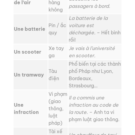
de l’air
hàng
passagers à bord.
không
La batterie de la
Pin / ắc
voiture est
Une batterie
quy
déchargée.
– Hết bình
rồi!
Xe tay
Je vais à l’université
Un scooter
ga
en scooter.
Phổ biến tại các thành
Tàu
phố Pháp như Lyon,
Un tramway
điện
Bordeaux,
Strasbourg…
Vi phạm
Il a commis une
(giao
Une
infraction au code de
thông,
infraction
la route.
– Anh ta vi
luật
phạm luật giao thông.
pháp)
Tài xế