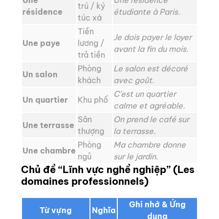
Une
Une résidence
trú / ký
résidence
étudiante à Paris.
túc xá
Tiền
Je dois payer le loyer
Une paye
lương /
avant la fin du mois.
trả tiền
Phòng
Le salon est décoré
Un salon
khách
avec goût.
C’est un quartier
Un quartier
Khu phố
calme et agréable.
Sân
On prend le café sur
Une terrasse
thượng
la terrasse.
Phòng
Ma chambre donne
Une chambre
ngủ
sur le jardin.
Chủ đề “Lĩnh vực nghề nghiệp” (Les
domaines professionnels)
Ghi nhớ & Ứng
Từ vựng
Nghĩa
dụng