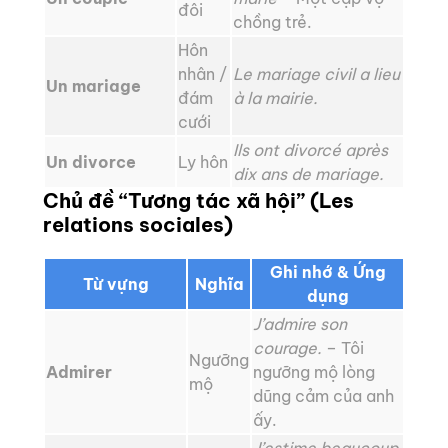
đôi
chồng trẻ.
Hôn
nhân /
Le mariage civil a lieu
Un mariage
đám
à la mairie.
cưới
Ils ont divorcé après
Un divorce
Ly hôn
dix ans de mariage.
Chủ đề “Tương tác xã hội” (Les
relations sociales)
Ghi nhớ & Ứng
Từ vựng
Nghĩa
dụng
J’admire son
courage.
– Tôi
Ngưỡng
Admirer
ngưỡng mộ lòng
mộ
dũng cảm của anh
ấy.