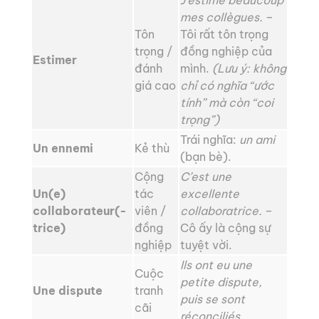
J’estime beaucoup
mes collègues.
–
Tôn
Tôi rất tôn trọng
trọng /
đồng nghiệp của
Estimer
đánh
mình.
(Lưu ý: không
giá cao
chỉ có nghĩa “ước
tính” mà còn “coi
trọng”)
Trái nghĩa:
un ami
Un ennemi
Kẻ thù
(bạn bè).
Cộng
C’est une
Un(e)
tác
excellente
collaborateur(-
viên /
collaboratrice.
–
trice)
đồng
Cô ấy là cộng sự
nghiệp
tuyệt vời.
Ils ont eu une
Cuộc
petite dispute,
Une dispute
tranh
puis se sont
cãi
réconciliés.