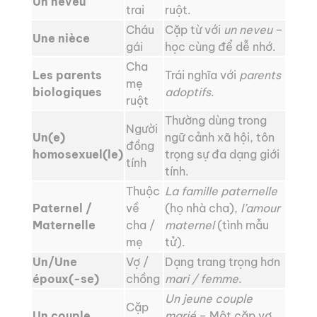
Un neveu
trai
ruột.
Cháu
Cặp từ với
un neveu
–
Une nièce
gái
học cùng để dễ nhớ.
Cha
Les parents
Trái nghĩa với
parents
mẹ
biologiques
adoptifs
.
ruột
Thường dùng trong
Người
Un(e)
ngữ cảnh xã hội, tôn
đồng
homosexuel(le)
trọng sự đa dạng giới
tính
tính.
Thuộc
La famille paternelle
Paternel /
về
(họ nhà cha),
l’amour
Maternelle
cha /
maternel
(tình mẫu
mẹ
tử).
Un/Une
Vợ /
Dạng trang trọng hơn
époux(-se)
chồng
mari / femme
.
Un jeune couple
Cặp
Un couple
marié
– Một cặp vợ