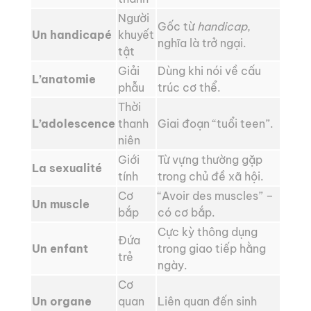
Người
Gốc từ
handicap
,
Un handicapé
khuyết
nghĩa là trở ngại.
tật
Giải
Dùng khi nói về cấu
L’anatomie
phẫu
trúc cơ thể.
Thời
L’adolescence
thanh
Giai đoạn “tuổi teen”.
niên
Giới
Từ vựng thường gặp
La sexualité
tính
trong chủ đề xã hội.
Cơ
“Avoir des muscles” –
Un muscle
bắp
có cơ bắp.
Cực kỳ thông dụng
Đứa
Un enfant
trong giao tiếp hằng
trẻ
ngày.
Cơ
Un organe
quan
Liên quan đến sinh