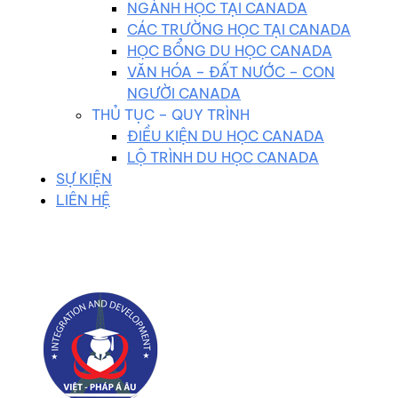
NGÀNH HỌC TẠI CANADA
CÁC TRƯỜNG HỌC TẠI CANADA
HỌC BỔNG DU HỌC CANADA
VĂN HÓA – ĐẤT NƯỚC – CON
NGƯỜI CANADA
THỦ TỤC – QUY TRÌNH
ĐIỀU KIỆN DU HỌC CANADA
LỘ TRÌNH DU HỌC CANADA
SỰ KIỆN
LIÊN HỆ
0983 102 258
duhocvietphap@gmail.com