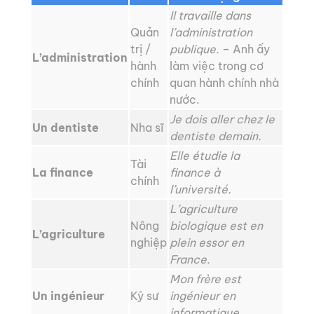
Il travaille dans
Quản
l’administration
trị /
publique.
– Anh ấy
L’administration
hành
làm việc trong cơ
chính
quan hành chính nhà
nước.
Je dois aller chez le
Un dentiste
Nha sĩ
dentiste demain.
Elle étudie la
Tài
La finance
finance à
chính
l’université.
L’agriculture
Nông
biologique est en
L’agriculture
nghiệp
plein essor en
France.
Mon frère est
Un ingénieur
Kỹ sư
ingénieur en
informatique.