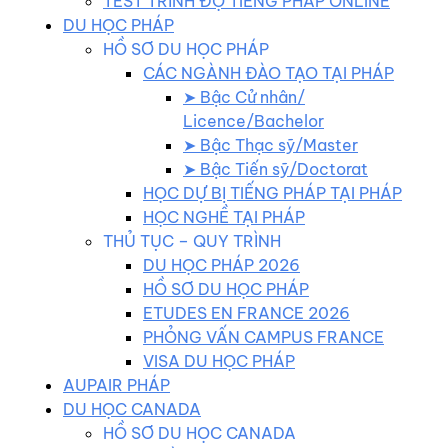
TEST TRÌNH ĐỘ TIẾNG PHÁP ONLINE
DU HỌC PHÁP
HỒ SƠ DU HỌC PHÁP
CÁC NGÀNH ĐÀO TẠO TẠI PHÁP
➤ Bậc Cử nhân/
Licence/Bachelor
➤ Bậc Thạc sỹ/Master
➤ Bậc Tiến sỹ/Doctorat
HỌC DỰ BỊ TIẾNG PHÁP TẠI PHÁP
HỌC NGHỀ TẠI PHÁP
THỦ TỤC – QUY TRÌNH
DU HỌC PHÁP 2026
HỒ SƠ DU HỌC PHÁP
ETUDES EN FRANCE 2026
PHỎNG VẤN CAMPUS FRANCE
VISA DU HỌC PHÁP
AUPAIR PHÁP
DU HỌC CANADA
HỒ SƠ DU HỌC CANADA