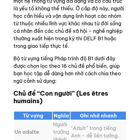
một hệ thống từ vựng đa dạng và có cấu trúc
là yếu tố không thể thiếu. Ở cấp độ này, người
học cần hiểu và vận dụng linh hoạt các nhóm
từ thuộc nhiều lĩnh vực khác nhau từ đời sống
cá nhân đến các chủ đề xã hội – nghề nghiệp
thường xuất hiện trong kỳ thi DELF B1 hoặc
trong giao tiếp thực tế.
Bộ từ vựng tiếng Pháp trình độ B1 dưới đây
được chọn lọc theo 16 chủ đề phổ biến, giúp
bạn học tập dễ dàng hơn nhờ cách chia theo
ngữ cảnh sử dụng:
Chủ đề “Con người” (Les êtres
humains)
Từ vựng
Nghĩa
Ghi nhớ nhanh
Người
“Adult” trong tiếng
Un adulte
trưởng
Anh – dễ liên tưởng.
thành