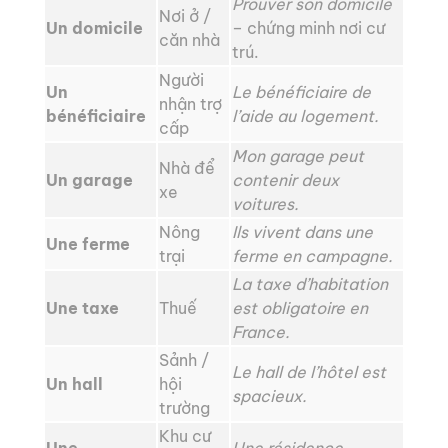
Prouver son domicile
Nơi ở /
Un domicile
– chứng minh nơi cư
căn nhà
trú.
Người
Un
Le bénéficiaire de
nhận trợ
bénéficiaire
l’aide au logement.
cấp
Mon garage peut
Nhà để
Un garage
contenir deux
xe
voitures.
Nông
Ils vivent dans une
Une ferme
trại
ferme en campagne.
La taxe d’habitation
Une taxe
Thuế
est obligatoire en
France.
Sảnh /
Le hall de l’hôtel est
Un hall
hội
spacieux.
trường
Khu cư