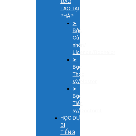
ĐÀO
TẠO TẠI
PHÁP
➤
Bậc
Cử
nhân/
Licence/Bachelor
➤
Bậc
Thạc
sỹ/Master
➤
Bậc
Tiến
sỹ/Doctorat
HỌC DỰ
BỊ
TIẾNG