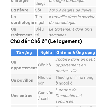
chirurgie
chirurgie cardiaque.
thuật
La fièvre
Sốt
J’ai 39 degrés de fièvre.
La
Tim
Il travaille dans le service
cardiologie
mạch
de cardiologie.
Un
Điều
Le traitement dure trois
traitement
trị
semaines.
Chủ đề “Chỗ ở” (Le logement)
Từ vựng
Nghĩa
Ghi nhớ & Ứng dụng
J’habite dans un petit
Un
Căn hộ
appartement en
appartement
centre-ville.
Nhà có
Thường chỉ nhà riêng
Un pavillon
sân
ở ngoại ô.
L’entrée de
Cửa vào
Une entrée
l’immeuble est
/ sảnh
sécurisée.