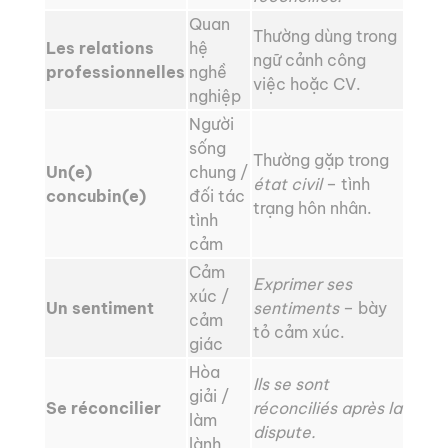
Quan
Thường dùng trong
Les relations
hệ
ngữ cảnh công
professionnelles
nghề
việc hoặc CV.
nghiệp
Người
sống
Thường gặp trong
Un(e)
chung /
état civil
– tình
concubin(e)
đối tác
trạng hôn nhân.
tình
cảm
Cảm
Exprimer ses
xúc /
Un sentiment
sentiments
– bày
cảm
tỏ cảm xúc.
giác
Hòa
Ils se sont
giải /
Se réconcilier
réconciliés après la
làm
dispute.
lành