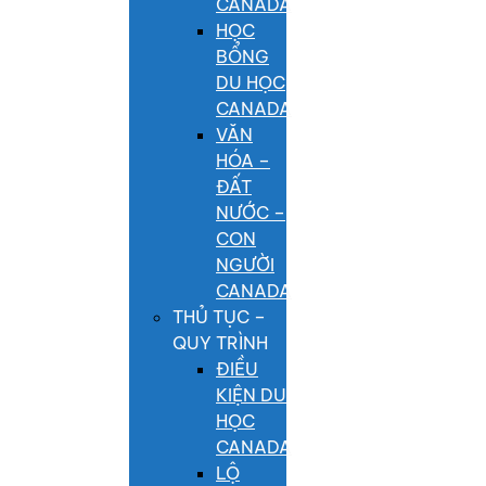
CANADA
HỌC
BỔNG
DU HỌC
CANADA
VĂN
HÓA –
ĐẤT
NƯỚC –
CON
NGƯỜI
CANADA
THỦ TỤC –
QUY TRÌNH
ĐIỀU
KIỆN DU
HỌC
CANADA
LỘ