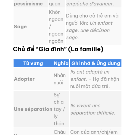
pessimisme
quan
empêche d’avancer.
Khôn
Dùng cho cả trẻ em và
ngoan
người lớn:
Un enfant
Sage
/
sage
,
une décision
ngoan
sage
.
ngoãn
Chủ đề “Gia đình” (La famille)
Từ vựng
Nghĩa
Ghi nhớ & Ứng dụng
Ils ont adopté un
Nhận
Adopter
enfant.
– Họ đã nhận
nuôi
nuôi một đứa trẻ.
Sự
chia
Ils vivent une
Une séparation
tay /
séparation difficile.
ly
thân
Cháu
Con của anh/chị/em