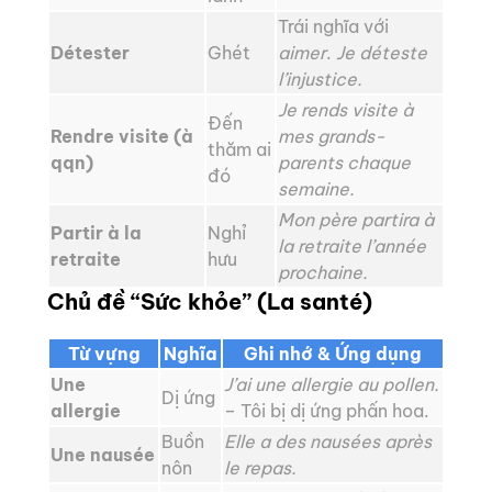
Trái nghĩa với
Détester
Ghét
aimer
.
Je déteste
l’injustice.
Je rends visite à
Đến
Rendre visite (à
mes grands-
thăm ai
qqn)
parents chaque
đó
semaine.
Mon père partira à
Partir à la
Nghỉ
la retraite l’année
retraite
hưu
prochaine.
Chủ đề “Sức khỏe” (La santé)
Từ vựng
Nghĩa
Ghi nhớ & Ứng dụng
Une
J’ai une allergie au pollen.
Dị ứng
allergie
– Tôi bị dị ứng phấn hoa.
Buồn
Elle a des nausées après
Une nausée
nôn
le repas.