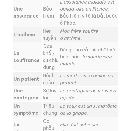
L’assurance maladie est
Une
Bảo
obligatoire en France.
–
assurance
hiểm
Bảo hiểm y tế là bắt buộc
ở Pháp.
Hen
Mon frère souffre
L’asthme
suyễn
d’asthme.
Đau
Dùng cho cả thể chất và
La
khổ /
tinh thần:
la souffrance
souffrance
sự chịu
morale
.
đựng
Bệnh
Le médecin examine un
Un patient
nhân
patient.
Une
Sự lây
La contagion du virus est
contagion
lan
rapide.
Un
Triệu
La toux est un symptôme
symptôme
chứng
de la grippe.
Ca
La
Elle doit subir une
phẫu