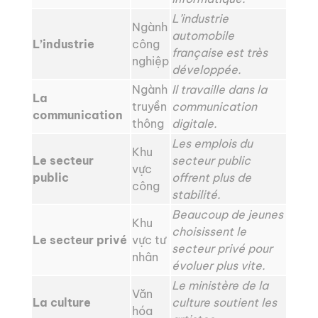
L’industrie
Ngành
automobile
L’industrie
công
française est très
nghiệp
développée.
Ngành
Il travaille dans la
La
truyền
communication
communication
thông
digitale.
Les emplois du
Khu
Le secteur
secteur public
vực
public
offrent plus de
công
stabilité.
Beaucoup de jeunes
Khu
choisissent le
Le secteur privé
vực tư
secteur privé pour
nhân
évoluer plus vite.
Le ministère de la
Văn
La culture
culture soutient les
hóa