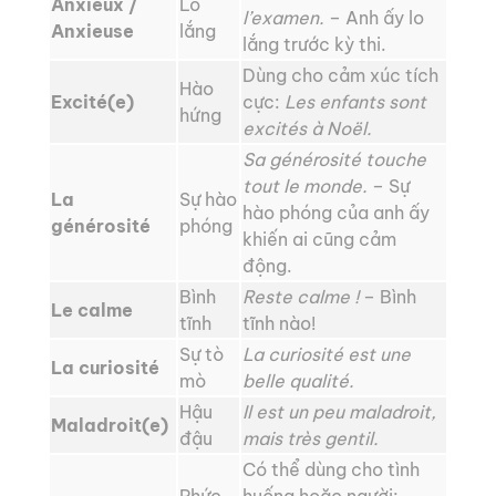
Anxieux /
Lo
l’examen.
– Anh ấy lo
Anxieuse
lắng
lắng trước kỳ thi.
Dùng cho cảm xúc tích
Hào
Excité(e)
cực:
Les enfants sont
hứng
excités à Noël.
Sa générosité touche
tout le monde.
– Sự
La
Sự hào
hào phóng của anh ấy
générosité
phóng
khiến ai cũng cảm
động.
Bình
Reste calme !
– Bình
Le calme
tĩnh
tĩnh nào!
Sự tò
La curiosité est une
La curiosité
mò
belle qualité.
Hậu
Il est un peu maladroit,
Maladroit(e)
đậu
mais très gentil.
Có thể dùng cho tình