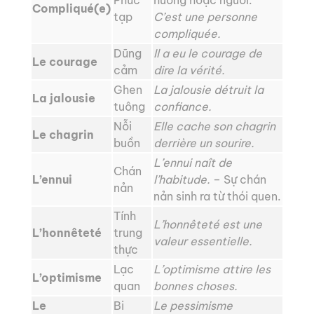
Phức
huống hoặc người:
Compliqué(e)
tạp
C’est une personne
compliquée.
Dũng
Il a eu le courage de
Le courage
cảm
dire la vérité.
Ghen
La jalousie détruit la
La jalousie
tuông
confiance.
Nỗi
Elle cache son chagrin
Le chagrin
buồn
derrière un sourire.
L’ennui naît de
Chán
L’ennui
l’habitude.
– Sự chán
nản
nản sinh ra từ thói quen.
Tính
L’honnêteté est une
L’honnêteté
trung
valeur essentielle.
thực
Lạc
L’optimisme attire les
L’optimisme
quan
bonnes choses.
Le
Bi
Le pessimisme