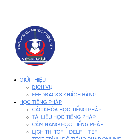
0983 102 258
duhocvietphap@gmail.com
GIỚI THIỆU
DỊCH VỤ
FEEDBACKS KHÁCH HÀNG
HỌC TIẾNG PHÁP
CÁC KHÓA HỌC TIẾNG PHÁP
TÀI LIỆU HỌC TIẾNG PHÁP
CẨM NANG HỌC TIẾNG PHÁP
LỊCH THI TCF – DELF – TEF