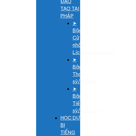
ĐÀO
TẠO TẠI
PHÁP
➤
Bậc
Cử
nhân/
Licence/Bachelor
➤
Bậc
Thạc
sỹ/Master
➤
Bậc
Tiến
sỹ/Doctorat
HỌC DỰ
BỊ
TIẾNG