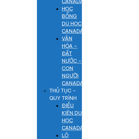
CANADA
HỌC
BỔNG
DU HỌC
CANADA
VĂN
HÓA –
ĐẤT
NƯỚC –
CON
NGƯỜI
CANADA
THỦ TỤC –
QUY TRÌNH
ĐIỀU
KIỆN DU
HỌC
CANADA
LỘ