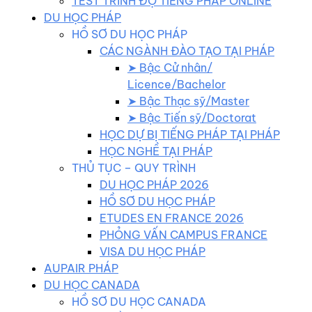
TEST TRÌNH ĐỘ TIẾNG PHÁP ONLINE
DU HỌC PHÁP
HỒ SƠ DU HỌC PHÁP
CÁC NGÀNH ĐÀO TẠO TẠI PHÁP
➤ Bậc Cử nhân/
Licence/Bachelor
➤ Bậc Thạc sỹ/Master
➤ Bậc Tiến sỹ/Doctorat
HỌC DỰ BỊ TIẾNG PHÁP TẠI PHÁP
HỌC NGHỀ TẠI PHÁP
THỦ TỤC – QUY TRÌNH
DU HỌC PHÁP 2026
HỒ SƠ DU HỌC PHÁP
ETUDES EN FRANCE 2026
PHỎNG VẤN CAMPUS FRANCE
VISA DU HỌC PHÁP
AUPAIR PHÁP
DU HỌC CANADA
HỒ SƠ DU HỌC CANADA