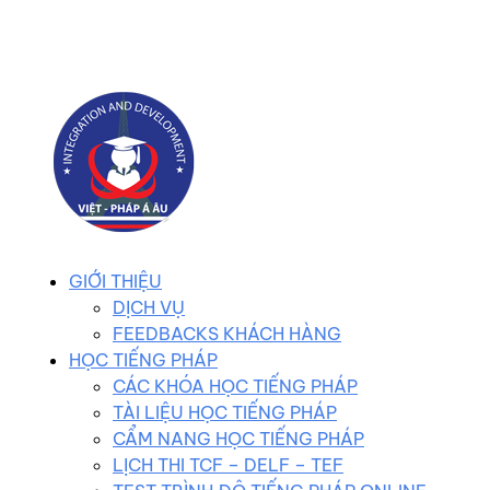
0983 102 258
duhocvietphap@gmail.com
GIỚI THIỆU
DỊCH VỤ
FEEDBACKS KHÁCH HÀNG
HỌC TIẾNG PHÁP
CÁC KHÓA HỌC TIẾNG PHÁP
TÀI LIỆU HỌC TIẾNG PHÁP
CẨM NANG HỌC TIẾNG PHÁP
LỊCH THI TCF – DELF – TEF