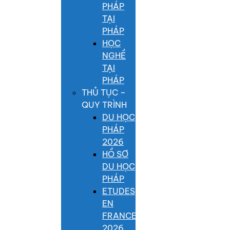
PHÁP
TẠI
PHÁP
HỌC
NGHỀ
TẠI
PHÁP
THỦ TỤC –
QUY TRÌNH
DU HỌC
PHÁP
2026
HỒ SƠ
DU HỌC
PHÁP
ETUDES
EN
FRANCE
2026