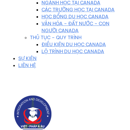
NGÀNH HỌC TẠI CANADA
CÁC TRƯỜNG HỌC TẠI CANADA
HỌC BỔNG DU HỌC CANADA
VĂN HÓA – ĐẤT NƯỚC – CON
NGƯỜI CANADA
THỦ TỤC – QUY TRÌNH
ĐIỀU KIỆN DU HỌC CANADA
LỘ TRÌNH DU HỌC CANADA
SỰ KIỆN
LIÊN HỆ
0983 102 258
duhocvietphap@gmail.com