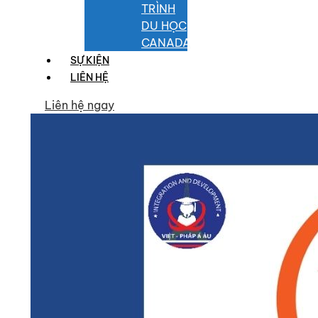
TRÌNH
DU HỌC
CANADA
SỰ KIỆN
LIÊN HỆ
Liên hệ ngay