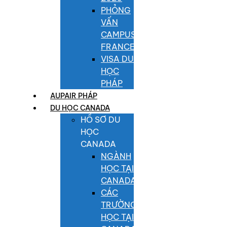
PHỎNG
VẤN
CAMPUS
FRANCE
VISA DU
HỌC
PHÁP
AUPAIR PHÁP
DU HỌC CANADA
HỒ SƠ DU
HỌC
CANADA
NGÀNH
HỌC TẠI
CANADA
CÁC
TRƯỜNG
HỌC TẠI