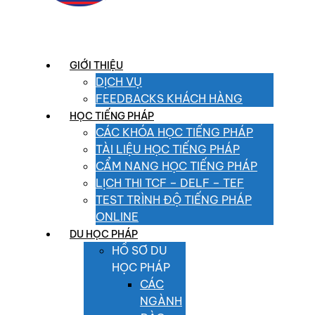
GIỚI THIỆU
DỊCH VỤ
FEEDBACKS KHÁCH HÀNG
HỌC TIẾNG PHÁP
CÁC KHÓA HỌC TIẾNG PHÁP
TÀI LIỆU HỌC TIẾNG PHÁP
CẨM NANG HỌC TIẾNG PHÁP
LỊCH THI TCF – DELF – TEF
TEST TRÌNH ĐỘ TIẾNG PHÁP
ONLINE
DU HỌC PHÁP
HỒ SƠ DU
HỌC PHÁP
CÁC
NGÀNH