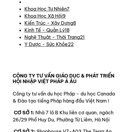
Khoa Học Tự Nhiên
7
Khoa Học Xã Hội
9
Kiến Trúc - Xây Dựng
8
Kinh Tế - Quản Lý
18
Nghệ Thuật - Thời Trang
21
Y Dược - Sức Khỏe
22
CÔNG TY TƯ VẤN GIÁO DỤC & PHÁT TRIỂN
HỘI NHẬP VIỆT PHÁP Á ÂU
Công ty tư vấn du học Pháp - du học Canada
& Đào tạo tiếng Pháp hàng đầu Việt Nam !
CƠ SỞ 1:
Nhà 7 lô B Khu liên cơ quan, ngách
26/29 Phố Huy Du, Phường Từ Liêm, Hà Nội
CƠ SỞ 2:
Shophouse V7-A03 The Terra An