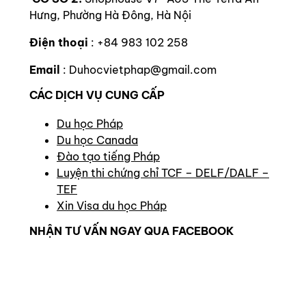
Hưng, Phường Hà Đông, Hà Nội
Điện thoại
: +84 983 102 258
Email
: Duhocvietphap@gmail.com
CÁC DỊCH VỤ CUNG CẤP
Du học Pháp
Du học Canada
Đào tạo tiếng Pháp
Luyện thi chứng chỉ TCF – DELF/DALF –
TEF
Xin Visa du học Pháp
NHẬN TƯ VẤN NGAY QUA FACEBOOK