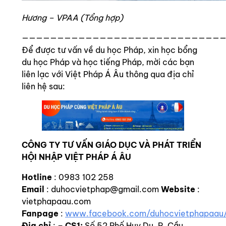
Hương – VPAA (Tổng hợp)
————————————————————————————
Để được tư vấn về du học Pháp, xin học bổng
du học Pháp và học tiếng Pháp, mời các bạn
liên lạc với Việt Pháp Á Âu thông qua địa chỉ
liên hệ sau:
CÔNG TY TƯ VẤN GIÁO DỤC VÀ PHÁT TRIỂN
HỘI NHẬP VIỆT PHÁP Á ÂU
Hotline
: 0983 102 258
Email
: duhocvietphap@gmail.com
Website
:
vietphapaau.com
Fanpage
:
www.facebook.com/duhocvietphapaau
Địa chỉ
:
–
CS1:
Số 52 Phố Huy Du, P. Cầu