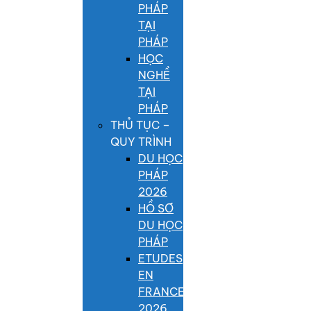
PHÁP
TẠI
PHÁP
HỌC
NGHỀ
TẠI
PHÁP
THỦ TỤC –
QUY TRÌNH
DU HỌC
PHÁP
2026
HỒ SƠ
DU HỌC
PHÁP
ETUDES
EN
FRANCE
2026