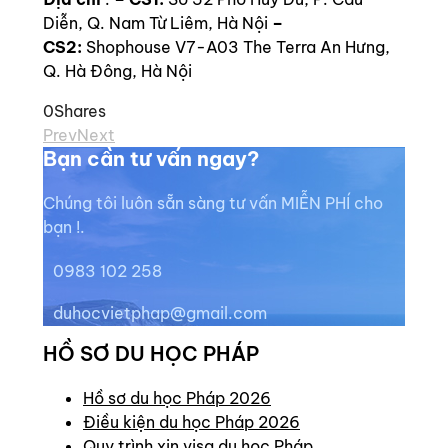
Diễn, Q. Nam Từ Liêm, Hà Nội
–
CS2:
Shophouse V7-A03 The Terra An Hưng,
Q. Hà Đông, Hà Nội
0
Shares
Prev
Next
Bạn cần tư vấn ngay?
Chúng tôi luôn sẵn sàng tư vấn MIỄN PHÍ cho
bạn !.
0983 102 258
duhocvietphap@gmail.com
HỒ SƠ DU HỌC PHÁP
Hồ sơ du học Pháp 2026
Điều kiện du học Pháp 2026
Quy trình xin visa du học Pháp