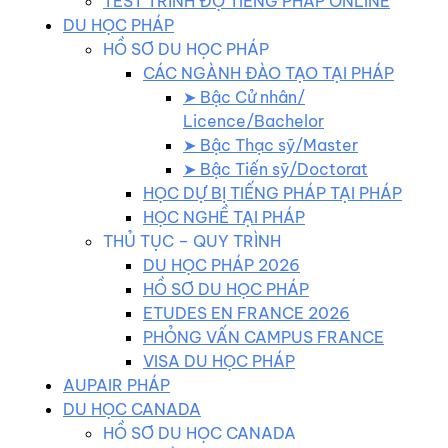
TEST TRÌNH ĐỘ TIẾNG PHÁP ONLINE
DU HỌC PHÁP
HỒ SƠ DU HỌC PHÁP
CÁC NGÀNH ĐÀO TẠO TẠI PHÁP
➤ Bậc Cử nhân/
Licence/Bachelor
➤ Bậc Thạc sỹ/Master
➤ Bậc Tiến sỹ/Doctorat
HỌC DỰ BỊ TIẾNG PHÁP TẠI PHÁP
HỌC NGHỀ TẠI PHÁP
THỦ TỤC – QUY TRÌNH
DU HỌC PHÁP 2026
HỒ SƠ DU HỌC PHÁP
ETUDES EN FRANCE 2026
PHỎNG VẤN CAMPUS FRANCE
VISA DU HỌC PHÁP
AUPAIR PHÁP
DU HỌC CANADA
HỒ SƠ DU HỌC CANADA