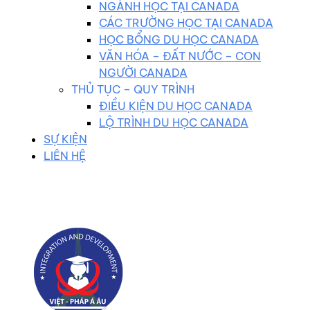
NGÀNH HỌC TẠI CANADA
CÁC TRƯỜNG HỌC TẠI CANADA
HỌC BỔNG DU HỌC CANADA
VĂN HÓA – ĐẤT NƯỚC – CON
NGƯỜI CANADA
THỦ TỤC – QUY TRÌNH
ĐIỀU KIỆN DU HỌC CANADA
LỘ TRÌNH DU HỌC CANADA
SỰ KIỆN
LIÊN HỆ
0983 102 258
duhocvietphap@gmail.com