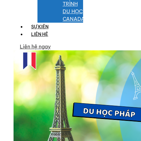
TRÌNH
DU HỌC
CANADA
SỰ KIỆN
LIÊN HỆ
Liên hệ ngay