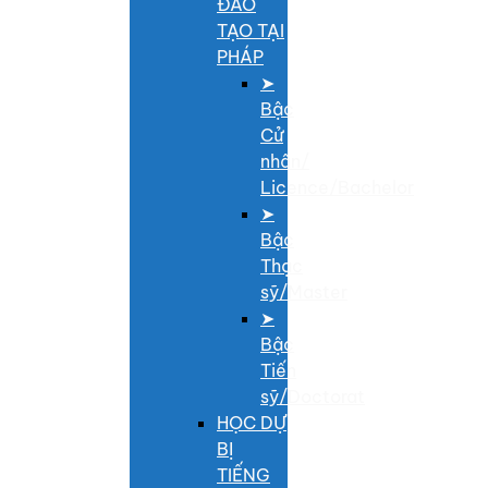
ĐÀO
TẠO TẠI
PHÁP
➤
Bậc
Cử
nhân/
Licence/Bachelor
➤
Bậc
Thạc
sỹ/Master
➤
Bậc
Tiến
sỹ/Doctorat
HỌC DỰ
BỊ
TIẾNG