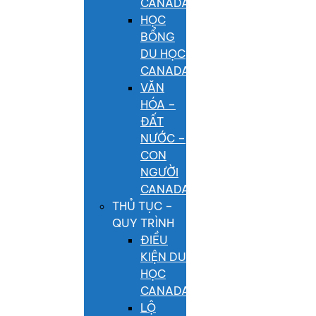
CANADA
HỌC
BỔNG
DU HỌC
CANADA
VĂN
HÓA –
ĐẤT
NƯỚC –
CON
NGƯỜI
CANADA
THỦ TỤC –
QUY TRÌNH
ĐIỀU
KIỆN DU
HỌC
CANADA
LỘ