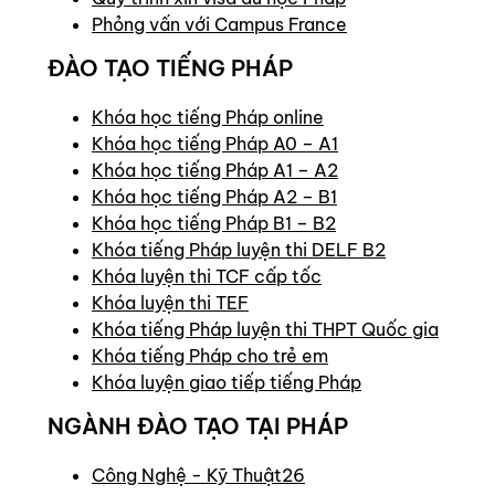
Phỏng vấn với Campus France
ĐÀO TẠO TIẾNG PHÁP
Khóa học tiếng Pháp online
Khóa học tiếng Pháp A0 – A1
Khóa học tiếng Pháp A1 – A2
Khóa học tiếng Pháp A2 – B1
Khóa học tiếng Pháp B1 – B2
Khóa tiếng Pháp luyện thi DELF B2
Khóa luyện thi TCF cấp tốc
Khóa luyện thi TEF
Khóa tiếng Pháp luyện thi THPT Quốc gia
Khóa tiếng Pháp cho trẻ em
Khóa luyện giao tiếp tiếng Pháp
NGÀNH ĐÀO TẠO TẠI PHÁP
Công Nghệ - Kỹ Thuật
26