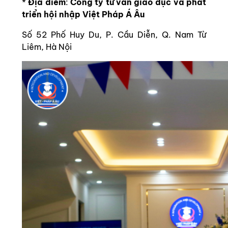
*
Địa điểm
:
Công ty tư vấn giáo dục và phát
triển hội nhập Việt Pháp Á Âu
Số 52 Phố Huy Du, P. Cầu Diễn, Q. Nam Từ
Liêm, Hà Nội