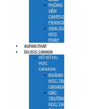
PHỎNG
VẤN
CAMPUS
FRANCE
VISA DU
HỌC
PHÁP
AUPAIR PHÁP
DU HỌC CANADA
HỒ SƠ DU
HỌC
CANADA
NGÀNH
HỌC TẠI
CANADA
CÁC
TRƯỜNG
HỌC TẠI