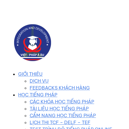
0983 102 258
duhocvietphap@gmail.com
GIỚI THIỆU
DỊCH VỤ
FEEDBACKS KHÁCH HÀNG
HỌC TIẾNG PHÁP
CÁC KHÓA HỌC TIẾNG PHÁP
TÀI LIỆU HỌC TIẾNG PHÁP
CẨM NANG HỌC TIẾNG PHÁP
LỊCH THI TCF – DELF – TEF