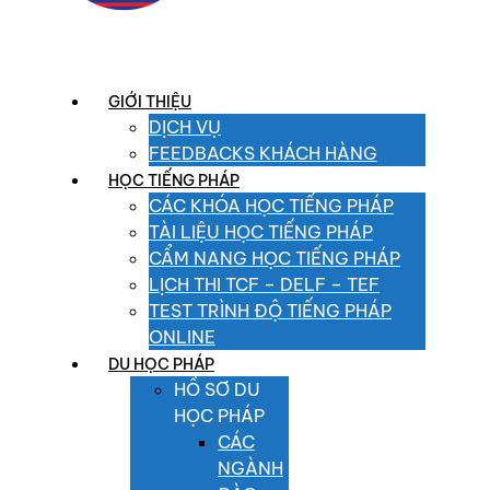
GIỚI THIỆU
DỊCH VỤ
FEEDBACKS KHÁCH HÀNG
HỌC TIẾNG PHÁP
CÁC KHÓA HỌC TIẾNG PHÁP
TÀI LIỆU HỌC TIẾNG PHÁP
CẨM NANG HỌC TIẾNG PHÁP
LỊCH THI TCF – DELF – TEF
TEST TRÌNH ĐỘ TIẾNG PHÁP
ONLINE
DU HỌC PHÁP
HỒ SƠ DU
HỌC PHÁP
CÁC
NGÀNH