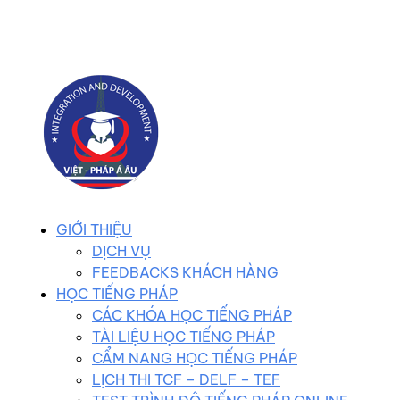
0983 102 258
duhocvietphap@gmail.com
GIỚI THIỆU
DỊCH VỤ
FEEDBACKS KHÁCH HÀNG
HỌC TIẾNG PHÁP
CÁC KHÓA HỌC TIẾNG PHÁP
TÀI LIỆU HỌC TIẾNG PHÁP
CẨM NANG HỌC TIẾNG PHÁP
LỊCH THI TCF – DELF – TEF