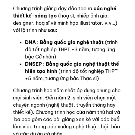
Chương trình giảng dạy đào tạo ra
các nghề
thiết kế-sáng tạo
(hoạ sĩ, nhiếp ảnh gia,
designer, hoạ sĩ vẽ minh họa illustrator, v.v…)
với lộ trình như sau:
DNA
:
Bằng quốc gia nghệ thuật
(trình
độ tốt nghiệp THPT +3 năm, tương ứng
bậc Cử nhân)
DNSEP
:
Bằng quốc gia nghệ thuật thể
hiện tạo hình
(trình độ tốt nghiệp THPT
+5 năm, tương ứng bậc Thạc sĩ)
Chương trình học năm nhất áp dụng chung cho
mọi sinh viên. Đến năm 2, sinh viên chọn một
chuyên ngành (nghệ thuật, truyền thông hay
thiết kế). Chương trình học của năm thứ hai và
ba bao gồm các bài giảng xen kẽ với các buổi
làm việc trong các xưởng nghệ thuật, hội thảo
và các dự án cá nhân.