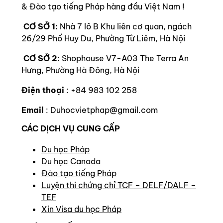
& Đào tạo tiếng Pháp hàng đầu Việt Nam !
CƠ SỞ 1:
Nhà 7 lô B Khu liên cơ quan, ngách
26/29 Phố Huy Du, Phường Từ Liêm, Hà Nội
CƠ SỞ 2:
Shophouse V7-A03 The Terra An
Hưng, Phường Hà Đông, Hà Nội
Điện thoại
: +84 983 102 258
Email
: Duhocvietphap@gmail.com
CÁC DỊCH VỤ CUNG CẤP
Du học Pháp
Du học Canada
Đào tạo tiếng Pháp
Luyện thi chứng chỉ TCF – DELF/DALF –
TEF
Xin Visa du học Pháp