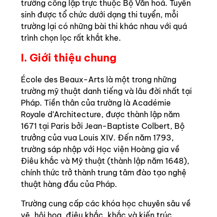
trường công lập trực thuộc Bộ Văn hoá. Tuyển
sinh được tổ chức dưới dạng thi tuyển, mỗi
trường lại có những bài thi khác nhau với quá
trình chọn lọc rất khắt khe.
I. Giới thiệu chung
École des Beaux-Arts là một trong những
trường mỹ thuật danh tiếng và lâu đời nhất tại
Pháp. Tiền thân của trường là Académie
Royale d’Architecture, được thành lập năm
1671 tại Paris bởi Jean-Baptiste Colbert, Bộ
trưởng của vua Louis XIV. Đến năm 1793,
trường sáp nhập với Học viện Hoàng gia về
Điêu khắc và Mỹ thuật (thành lập năm 1648),
chính thức trở thành trung tâm đào tạo nghệ
thuật hàng đầu của Pháp.
Trường cung cấp các khóa học chuyên sâu về
vẽ, hội họa, điêu khắc, khắc và kiến trúc,