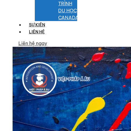
TRÌNH
DU HỌC
CANADA
SỰ KIỆN
LIÊN HỆ
Liên hệ ngay