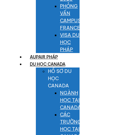
PHỎNG
VẤN
CAMPUS
FRANCE
VISA DU
HỌC
PHÁP
AUPAIR PHÁP
DU HỌC CANADA
HỒ SƠ DU
HỌC
CANADA
NGÀNH
HỌC TẠI
CANADA
CÁC
TRƯỜNG
HỌC TẠI