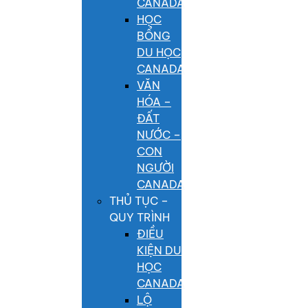
CANADA
HỌC
BỔNG
DU HỌC
CANADA
VĂN
HÓA –
ĐẤT
NƯỚC –
CON
NGƯỜI
CANADA
THỦ TỤC –
QUY TRÌNH
ĐIỀU
KIỆN DU
HỌC
CANADA
LỘ