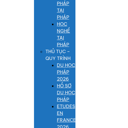
PHÁP
TẠI
PHÁP
HỌC
NGHỀ
TẠI
PHÁP
THỦ TỤC –
QUY TRÌNH
DU HỌC
PHÁP
2026
HỒ SƠ
DU HỌC
PHÁP
ETUDES
EN
FRANCE
2026