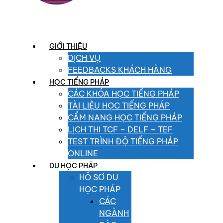
GIỚI THIỆU
DỊCH VỤ
FEEDBACKS KHÁCH HÀNG
HỌC TIẾNG PHÁP
CÁC KHÓA HỌC TIẾNG PHÁP
TÀI LIỆU HỌC TIẾNG PHÁP
CẨM NANG HỌC TIẾNG PHÁP
LỊCH THI TCF – DELF – TEF
TEST TRÌNH ĐỘ TIẾNG PHÁP
ONLINE
DU HỌC PHÁP
HỒ SƠ DU
HỌC PHÁP
CÁC
NGÀNH