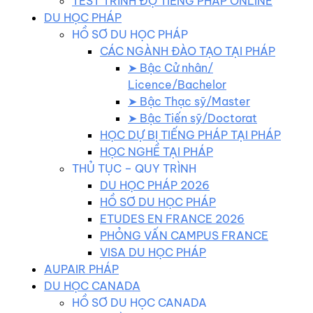
TEST TRÌNH ĐỘ TIẾNG PHÁP ONLINE
DU HỌC PHÁP
HỒ SƠ DU HỌC PHÁP
CÁC NGÀNH ĐÀO TẠO TẠI PHÁP
➤ Bậc Cử nhân/
Licence/Bachelor
➤ Bậc Thạc sỹ/Master
➤ Bậc Tiến sỹ/Doctorat
HỌC DỰ BỊ TIẾNG PHÁP TẠI PHÁP
HỌC NGHỀ TẠI PHÁP
THỦ TỤC – QUY TRÌNH
DU HỌC PHÁP 2026
HỒ SƠ DU HỌC PHÁP
ETUDES EN FRANCE 2026
PHỎNG VẤN CAMPUS FRANCE
VISA DU HỌC PHÁP
AUPAIR PHÁP
DU HỌC CANADA
HỒ SƠ DU HỌC CANADA