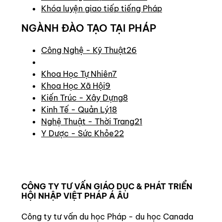
Khóa luyện giao tiếp tiếng Pháp
NGÀNH ĐÀO TẠO TẠI PHÁP
Công Nghệ - Kỹ Thuật
26
Khoa Học Tự Nhiên
7
Khoa Học Xã Hội
9
Kiến Trúc - Xây Dựng
8
Kinh Tế - Quản Lý
18
Nghệ Thuật - Thời Trang
21
Y Dược - Sức Khỏe
22
CÔNG TY TƯ VẤN GIÁO DỤC & PHÁT TRIỂN
HỘI NHẬP VIỆT PHÁP Á ÂU
Công ty tư vấn du học Pháp - du học Canada