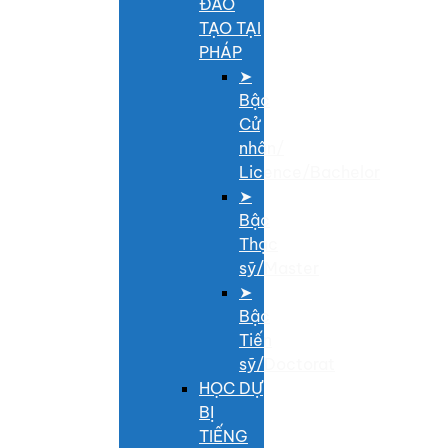
ĐÀO
TẠO TẠI
PHÁP
➤
Bậc
Cử
nhân/
Licence/Bachelor
➤
Bậc
Thạc
sỹ/Master
➤
Bậc
Tiến
sỹ/Doctorat
HỌC DỰ
BỊ
TIẾNG