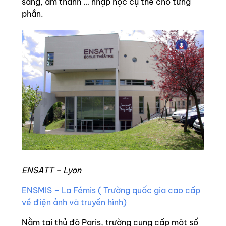
sáng, âm thanh … nhập học cụ thể cho từng
phần.
ENSATT – Lyon
ENSMIS – La Fémis ( Trường quốc gia cao cấp
về điện ảnh và truyền hình)
Nằm tại thủ đô Paris, trường cung cấp một số