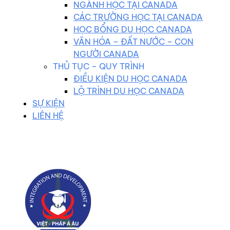
NGÀNH HỌC TẠI CANADA
CÁC TRƯỜNG HỌC TẠI CANADA
HỌC BỔNG DU HỌC CANADA
VĂN HÓA – ĐẤT NƯỚC – CON
NGƯỜI CANADA
THỦ TỤC – QUY TRÌNH
ĐIỀU KIỆN DU HỌC CANADA
LỘ TRÌNH DU HỌC CANADA
SỰ KIỆN
LIÊN HỆ
0983 102 258
duhocvietphap@gmail.com