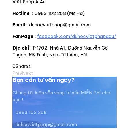
Việt Pháp Á Âu
Hotline
: 0983 102 258 (Ms Hà)
Email
: duhocvietphap@gmail.com
FanPage
:
facebook.com/duhocvietphapaau/
Địa chỉ
: P 1702, Nhà A1, Đường Nguyễn Cơ
Thạch, Mỹ Đình, Nam Từ Liêm, HN
0
Shares
Prev
Next
Bạn cần tư vấn ngay?
Chúng tôi luôn sẵn sàng tư vấn MIỄN PHÍ cho
bạn !.
0983 102 258
duhocvietphap@gmail.com