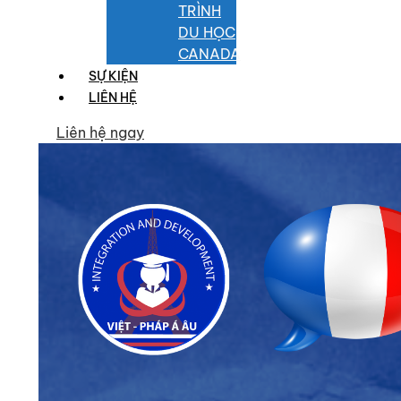
TRÌNH
DU HỌC
CANADA
SỰ KIỆN
LIÊN HỆ
Liên hệ ngay