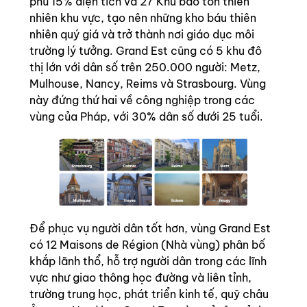
phủ 15% diện tích và 27 Khu bảo tồn thiên
nhiên khu vực, tạo nên những kho báu thiên
nhiên quý giá và trở thành nơi giáo dục môi
trường lý tưởng. Grand Est cũng có 5 khu đô
thị lớn với dân số trên 250.000 người: Metz,
Mulhouse, Nancy, Reims và Strasbourg. Vùng
này đứng thứ hai về công nghiệp trong các
vùng của Pháp, với 30% dân số dưới 25 tuổi.
Để phục vụ người dân tốt hơn, vùng Grand Est
có 12 Maisons de Région (Nhà vùng) phân bố
khắp lãnh thổ, hỗ trợ người dân trong các lĩnh
vực như giao thông học đường và liên tỉnh,
trường trung học, phát triển kinh tế, quỹ châu