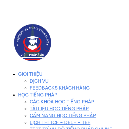
0983 102 258
duhocvietphap@gmail.com
GIỚI THIỆU
DỊCH VỤ
FEEDBACKS KHÁCH HÀNG
HỌC TIẾNG PHÁP
CÁC KHÓA HỌC TIẾNG PHÁP
TÀI LIỆU HỌC TIẾNG PHÁP
CẨM NANG HỌC TIẾNG PHÁP
LỊCH THI TCF – DELF – TEF