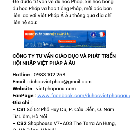
Để được tư vấn về du học Pháp, xin học bổng
du học Pháp và học tiếng Pháp, mời các bạn
liên lạc với Việt Pháp Á Âu thông qua địa chỉ
liên hệ sau:
CÔNG TY TƯ VẤN GIÁO DỤC VÀ PHÁT TRIỂN
HỘI NHẬP VIỆT PHÁP Á ÂU
Hotline
: 0983 102 258
Email
: duhocvietphap@gmail.com
Website
: vietphapaau.com
FanPage
:
www.facebook.com/duhocvietphapaau
Địa chỉ
:
–
CS1
Số 52 Phố Huy Du, P. Cầu Diễn, Q. Nam
Từ Liêm, Hà Nội
– CS2
Shophouse V7-A03 The Terra An Hưng,