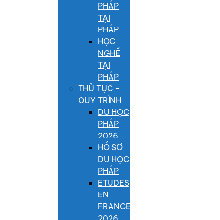
PHÁP
TẠI
PHÁP
HỌC
NGHỀ
TẠI
PHÁP
THỦ TỤC –
QUY TRÌNH
DU HỌC
PHÁP
2026
HỒ SƠ
DU HỌC
PHÁP
ETUDES
EN
FRANCE
2026