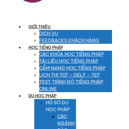
GIỚI THIỆU
DỊCH VỤ
FEEDBACKS KHÁCH HÀNG
HỌC TIẾNG PHÁP
CÁC KHÓA HỌC TIẾNG PHÁP
TÀI LIỆU HỌC TIẾNG PHÁP
CẨM NANG HỌC TIẾNG PHÁP
LỊCH THI TCF – DELF – TEF
TEST TRÌNH ĐỘ TIẾNG PHÁP
ONLINE
DU HỌC PHÁP
HỒ SƠ DU
HỌC PHÁP
CÁC
NGÀNH