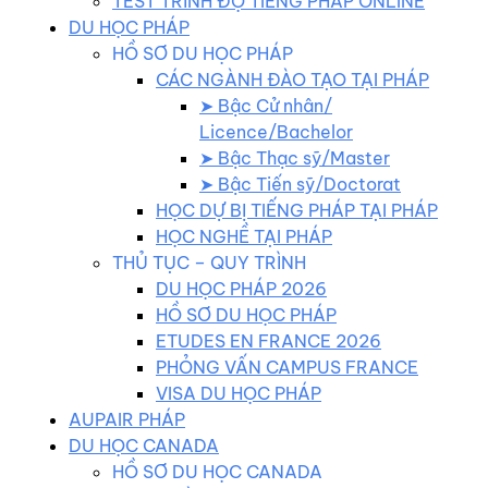
TEST TRÌNH ĐỘ TIẾNG PHÁP ONLINE
DU HỌC PHÁP
HỒ SƠ DU HỌC PHÁP
CÁC NGÀNH ĐÀO TẠO TẠI PHÁP
➤ Bậc Cử nhân/
Licence/Bachelor
➤ Bậc Thạc sỹ/Master
➤ Bậc Tiến sỹ/Doctorat
HỌC DỰ BỊ TIẾNG PHÁP TẠI PHÁP
HỌC NGHỀ TẠI PHÁP
THỦ TỤC – QUY TRÌNH
DU HỌC PHÁP 2026
HỒ SƠ DU HỌC PHÁP
ETUDES EN FRANCE 2026
PHỎNG VẤN CAMPUS FRANCE
VISA DU HỌC PHÁP
AUPAIR PHÁP
DU HỌC CANADA
HỒ SƠ DU HỌC CANADA