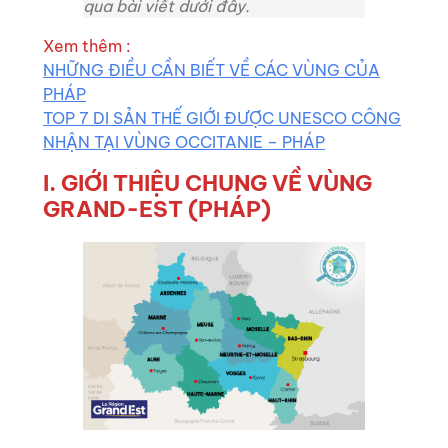
qua bài viết dưới đây.
Xem thêm :
NHỮNG ĐIỀU CẦN BIẾT VỀ CÁC VÙNG CỦA
PHÁP
TOP 7 DI SẢN THẾ GIỚI ĐƯỢC UNESCO CÔNG
NHẬN TẠI VÙNG OCCITANIE – PHÁP
I. GIỚI THIỆU CHUNG VỀ VÙNG
GRAND-EST (PHÁP)