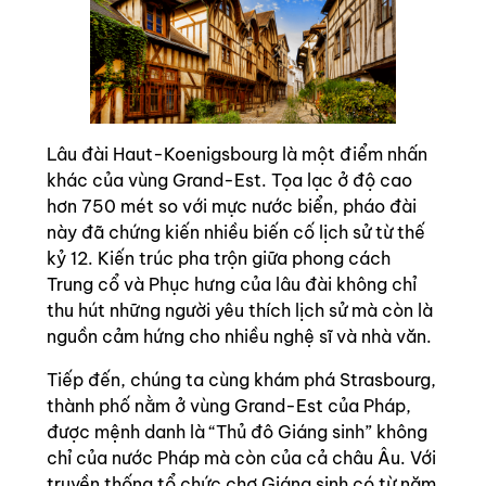
Lâu đài Haut-Koenigsbourg là một điểm nhấn
khác của vùng Grand-Est. Tọa lạc ở độ cao
hơn 750 mét so với mực nước biển, pháo đài
này đã chứng kiến nhiều biến cố lịch sử từ thế
kỷ 12. Kiến trúc pha trộn giữa phong cách
Trung cổ và Phục hưng của lâu đài không chỉ
thu hút những người yêu thích lịch sử mà còn là
nguồn cảm hứng cho nhiều nghệ sĩ và nhà văn.
Tiếp đến, chúng ta cùng khám phá Strasbourg,
thành phố nằm ở vùng Grand-Est của Pháp,
được mệnh danh là “Thủ đô Giáng sinh” không
chỉ của nước Pháp mà còn của cả châu Âu. Với
truyền thống tổ chức chợ Giáng sinh có từ năm