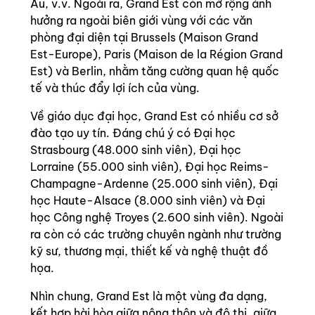
Âu, v.v. Ngoài ra, Grand Est còn mở rộng ảnh
hưởng ra ngoài biên giới vùng với các văn
phòng đại diện tại Brussels (Maison Grand
Est-Europe), Paris (Maison de la Région Grand
Est) và Berlin, nhằm tăng cường quan hệ quốc
tế và thúc đẩy lợi ích của vùng.
Về giáo dục đại học, Grand Est có nhiều cơ sở
đào tạo uy tín. Đáng chú ý có Đại học
Strasbourg (48.000 sinh viên), Đại học
Lorraine (55.000 sinh viên), Đại học Reims-
Champagne-Ardenne (25.000 sinh viên), Đại
học Haute-Alsace (8.000 sinh viên) và Đại
học Công nghệ Troyes (2.600 sinh viên). Ngoài
ra còn có các trường chuyên ngành như trường
kỹ sư, thương mại, thiết kế và nghệ thuật đồ
họa.
Nhìn chung, Grand Est là một vùng đa dạng,
kết hợp hài hòa giữa nông thôn và đô thị, giữa