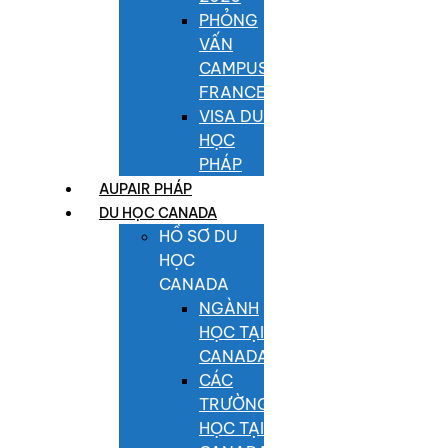
PHỎNG
VẤN
CAMPUS
FRANCE
VISA DU
HỌC
PHÁP
AUPAIR PHÁP
DU HỌC CANADA
HỒ SƠ DU
HỌC
CANADA
NGÀNH
HỌC TẠI
CANADA
CÁC
TRƯỜNG
HỌC TẠI