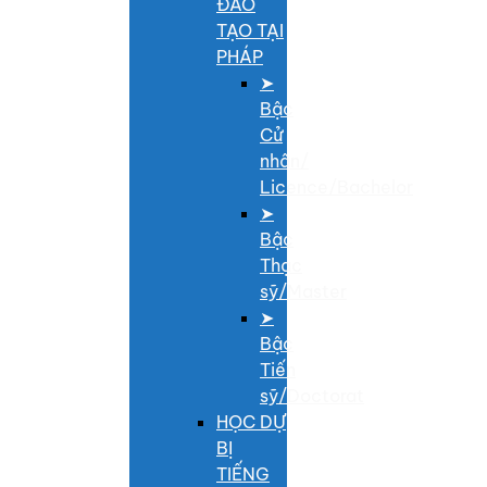
ĐÀO
TẠO TẠI
PHÁP
➤
Bậc
Cử
nhân/
Licence/Bachelor
➤
Bậc
Thạc
sỹ/Master
➤
Bậc
Tiến
sỹ/Doctorat
HỌC DỰ
BỊ
TIẾNG