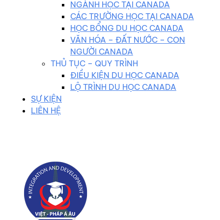
NGÀNH HỌC TẠI CANADA
CÁC TRƯỜNG HỌC TẠI CANADA
HỌC BỔNG DU HỌC CANADA
VĂN HÓA – ĐẤT NƯỚC – CON
NGƯỜI CANADA
THỦ TỤC – QUY TRÌNH
ĐIỀU KIỆN DU HỌC CANADA
LỘ TRÌNH DU HỌC CANADA
SỰ KIỆN
LIÊN HỆ
0983 102 258
duhocvietphap@gmail.com