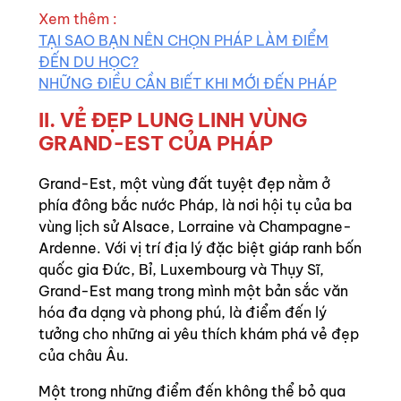
Xem thêm :
TẠI SAO BẠN NÊN CHỌN PHÁP LÀM ĐIỂM
ĐẾN DU HỌC?
NHỮNG ĐIỀU CẦN BIẾT KHI MỚI ĐẾN PHÁP
II. VẺ ĐẸP LUNG LINH VÙNG
GRAND-EST CỦA PHÁP
Grand-Est, một vùng đất tuyệt đẹp nằm ở
phía đông bắc nước Pháp, là nơi hội tụ của ba
vùng lịch sử Alsace, Lorraine và Champagne-
Ardenne. Với vị trí địa lý đặc biệt giáp ranh bốn
quốc gia Đức, Bỉ, Luxembourg và Thụy Sĩ,
Grand-Est mang trong mình một bản sắc văn
hóa đa dạng và phong phú, là điểm đến lý
tưởng cho những ai yêu thích khám phá vẻ đẹp
của châu Âu.
Một trong những điểm đến không thể bỏ qua