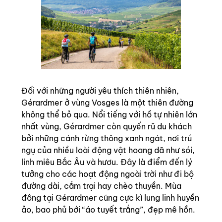
Đối với những người yêu thích thiên nhiên,
Gérardmer ở vùng Vosges là một thiên đường
không thể bỏ qua. Nổi tiếng với hồ tự nhiên lớn
nhất vùng, Gérardmer còn quyến rũ du khách
bởi những cánh rừng thông xanh ngát, nơi trú
ngụ của nhiều loài động vật hoang dã như sói,
linh miêu Bắc Âu và hươu. Đây là điểm đến lý
tưởng cho các hoạt động ngoài trời như đi bộ
đường dài, cắm trại hay chèo thuyền. Mùa
đông tại Gérardmer cũng cực kì lung linh huyền
ảo, bao phủ bới “áo tuyết trắng”, đẹp mê hồn.