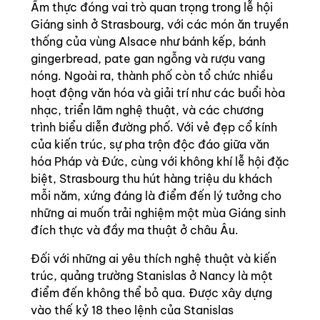
Ẩm thực đóng vai trò quan trọng trong lễ hội
Giáng sinh ở Strasbourg, với các món ăn truyền
thống của vùng Alsace như bánh kếp, bánh
gingerbread, pate gan ngỗng và rượu vang
nóng. Ngoài ra, thành phố còn tổ chức nhiều
hoạt động văn hóa và giải trí như các buổi hòa
nhạc, triển lãm nghệ thuật, và các chương
trình biểu diễn đường phố. Với vẻ đẹp cổ kính
của kiến trúc, sự pha trộn độc đáo giữa văn
hóa Pháp và Đức, cùng với không khí lễ hội đặc
biệt, Strasbourg thu hút hàng triệu du khách
mỗi năm, xứng đáng là điểm đến lý tưởng cho
những ai muốn trải nghiệm một mùa Giáng sinh
đích thực và đầy ma thuật ở châu Âu.
Đối với những ai yêu thích nghệ thuật và kiến
trúc, quảng trường Stanislas ở Nancy là một
điểm đến không thể bỏ qua. Được xây dựng
vào thế kỷ 18 theo lệnh của Stanislas