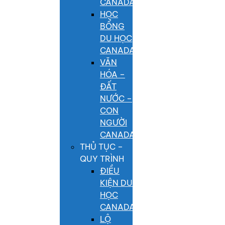
CANADA
HỌC
BỔNG
DU HỌC
CANADA
VĂN
HÓA –
ĐẤT
NƯỚC –
CON
NGƯỜI
CANADA
THỦ TỤC –
QUY TRÌNH
ĐIỀU
KIỆN DU
HỌC
CANADA
LỘ