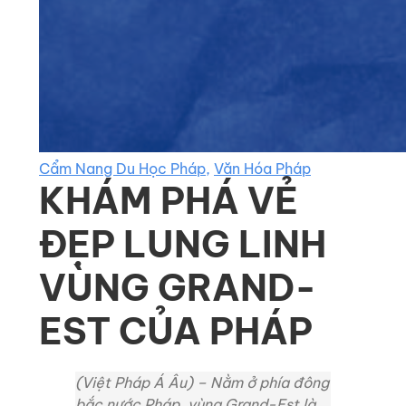
Cẩm Nang Du Học Pháp
,
Văn Hóa Pháp
KHÁM PHÁ VẺ
ĐẸP LUNG LINH
VÙNG GRAND-
EST CỦA PHÁP
(Việt Pháp Á Âu) – Nằm ở phía đông
bắc nước Pháp, vùng Grand-Est là