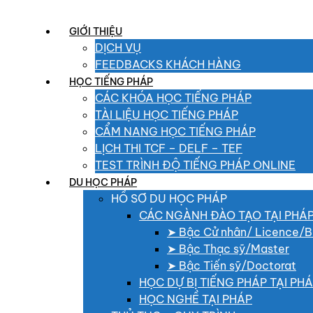
GIỚI THIỆU
DỊCH VỤ
FEEDBACKS KHÁCH HÀNG
HỌC TIẾNG PHÁP
CÁC KHÓA HỌC TIẾNG PHÁP
TÀI LIỆU HỌC TIẾNG PHÁP
CẨM NANG HỌC TIẾNG PHÁP
LỊCH THI TCF – DELF – TEF
TEST TRÌNH ĐỘ TIẾNG PHÁP ONLINE
DU HỌC PHÁP
HỒ SƠ DU HỌC PHÁP
CÁC NGÀNH ĐÀO TẠO TẠI PHÁ
➤ Bậc Cử nhân/ Licence/B
➤ Bậc Thạc sỹ/Master
➤ Bậc Tiến sỹ/Doctorat
HỌC DỰ BỊ TIẾNG PHÁP TẠI PH
HỌC NGHỀ TẠI PHÁP