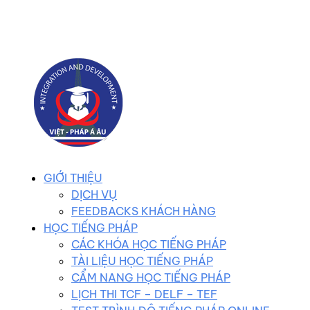
0983 102 258
duhocvietphap@gmail.com
GIỚI THIỆU
DỊCH VỤ
FEEDBACKS KHÁCH HÀNG
HỌC TIẾNG PHÁP
CÁC KHÓA HỌC TIẾNG PHÁP
TÀI LIỆU HỌC TIẾNG PHÁP
CẨM NANG HỌC TIẾNG PHÁP
LỊCH THI TCF – DELF – TEF