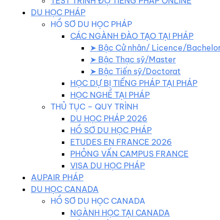
TEST TRÌNH ĐỘ TIẾNG PHÁP ONLINE
DU HỌC PHÁP
HỒ SƠ DU HỌC PHÁP
CÁC NGÀNH ĐÀO TẠO TẠI PHÁP
➤ Bậc Cử nhân/ Licence/Bachelo
➤ Bậc Thạc sỹ/Master
➤ Bậc Tiến sỹ/Doctorat
HỌC DỰ BỊ TIẾNG PHÁP TẠI PHÁP
HỌC NGHỀ TẠI PHÁP
THỦ TỤC – QUY TRÌNH
DU HỌC PHÁP 2026
HỒ SƠ DU HỌC PHÁP
ETUDES EN FRANCE 2026
PHỎNG VẤN CAMPUS FRANCE
VISA DU HỌC PHÁP
AUPAIR PHÁP
DU HỌC CANADA
HỒ SƠ DU HỌC CANADA
NGÀNH HỌC TẠI CANADA