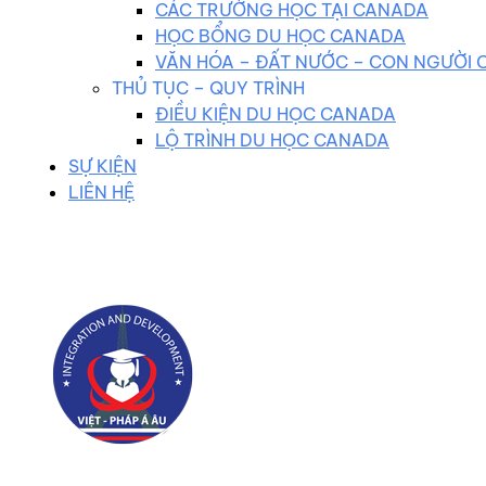
CÁC TRƯỜNG HỌC TẠI CANADA
HỌC BỔNG DU HỌC CANADA
VĂN HÓA – ĐẤT NƯỚC – CON NGƯỜI
THỦ TỤC – QUY TRÌNH
ĐIỀU KIỆN DU HỌC CANADA
LỘ TRÌNH DU HỌC CANADA
SỰ KIỆN
LIÊN HỆ
0983 102 258
duhocvietphap@gmail.com