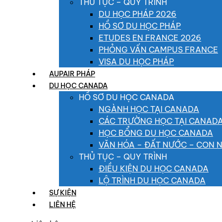
THỦ TỤC – QUY TRÌNH
DU HỌC PHÁP 2026
HỒ SƠ DU HỌC PHÁP
ETUDES EN FRANCE 2026
PHỎNG VẤN CAMPUS FRANCE
VISA DU HỌC PHÁP
AUPAIR PHÁP
DU HỌC CANADA
HỒ SƠ DU HỌC CANADA
NGÀNH HỌC TẠI CANADA
CÁC TRƯỜNG HỌC TẠI CANAD
HỌC BỔNG DU HỌC CANADA
VĂN HÓA – ĐẤT NƯỚC – CON 
THỦ TỤC – QUY TRÌNH
ĐIỀU KIỆN DU HỌC CANADA
LỘ TRÌNH DU HỌC CANADA
SỰ KIỆN
LIÊN HỆ