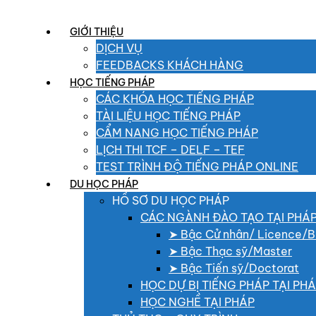
GIỚI THIỆU
DỊCH VỤ
FEEDBACKS KHÁCH HÀNG
HỌC TIẾNG PHÁP
CÁC KHÓA HỌC TIẾNG PHÁP
TÀI LIỆU HỌC TIẾNG PHÁP
CẨM NANG HỌC TIẾNG PHÁP
LỊCH THI TCF – DELF – TEF
TEST TRÌNH ĐỘ TIẾNG PHÁP ONLINE
DU HỌC PHÁP
HỒ SƠ DU HỌC PHÁP
CÁC NGÀNH ĐÀO TẠO TẠI PHÁ
➤ Bậc Cử nhân/ Licence/B
➤ Bậc Thạc sỹ/Master
➤ Bậc Tiến sỹ/Doctorat
HỌC DỰ BỊ TIẾNG PHÁP TẠI PH
HỌC NGHỀ TẠI PHÁP