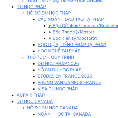
TEST TRÌNH ĐỘ TIẾNG PHÁP ONLINE
DU HỌC PHÁP
HỒ SƠ DU HỌC PHÁP
CÁC NGÀNH ĐÀO TẠO TẠI PHÁP
➤ Bậc Cử nhân/ Licence/Bachelo
➤ Bậc Thạc sỹ/Master
➤ Bậc Tiến sỹ/Doctorat
HỌC DỰ BỊ TIẾNG PHÁP TẠI PHÁP
HỌC NGHỀ TẠI PHÁP
THỦ TỤC – QUY TRÌNH
DU HỌC PHÁP 2026
HỒ SƠ DU HỌC PHÁP
ETUDES EN FRANCE 2026
PHỎNG VẤN CAMPUS FRANCE
VISA DU HỌC PHÁP
AUPAIR PHÁP
DU HỌC CANADA
HỒ SƠ DU HỌC CANADA
NGÀNH HỌC TẠI CANADA