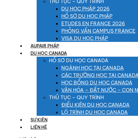
THỦ TỤC – QUY TRÌNH
DU HỌC PHÁP 2026
HỒ SƠ DU HỌC PHÁP
ETUDES EN FRANCE 2026
PHỎNG VẤN CAMPUS FRANCE
VISA DU HỌC PHÁP
AUPAIR PHÁP
DU HỌC CANADA
HỒ SƠ DU HỌC CANADA
NGÀNH HỌC TẠI CANADA
CÁC TRƯỜNG HỌC TẠI CANAD
HỌC BỔNG DU HỌC CANADA
VĂN HÓA – ĐẤT NƯỚC – CON 
THỦ TỤC – QUY TRÌNH
ĐIỀU KIỆN DU HỌC CANADA
LỘ TRÌNH DU HỌC CANADA
SỰ KIỆN
LIÊN HỆ