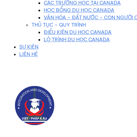
CÁC TRƯỜNG HỌC TẠI CANADA
HỌC BỔNG DU HỌC CANADA
VĂN HÓA – ĐẤT NƯỚC – CON NGƯỜI
THỦ TỤC – QUY TRÌNH
ĐIỀU KIỆN DU HỌC CANADA
LỘ TRÌNH DU HỌC CANADA
SỰ KIỆN
LIÊN HỆ
0983 102 258
duhocvietphap@gmail.com