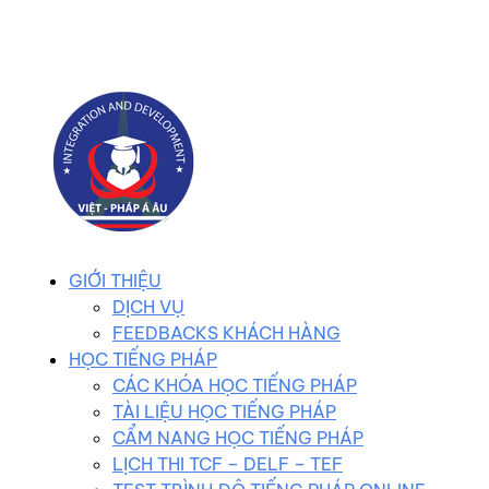
0983 102 258
duhocvietphap@gmail.com
GIỚI THIỆU
DỊCH VỤ
FEEDBACKS KHÁCH HÀNG
HỌC TIẾNG PHÁP
CÁC KHÓA HỌC TIẾNG PHÁP
TÀI LIỆU HỌC TIẾNG PHÁP
CẨM NANG HỌC TIẾNG PHÁP
LỊCH THI TCF – DELF – TEF