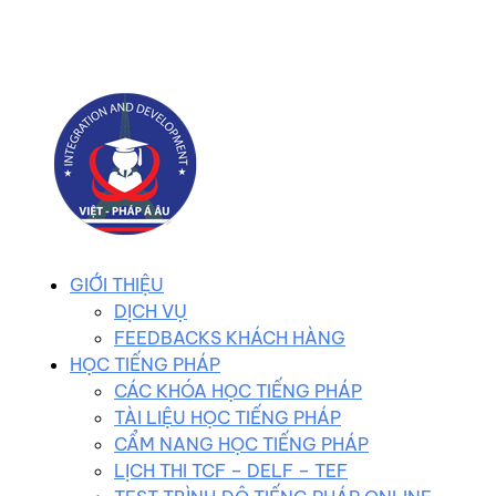
0983 102 258
duhocvietphap@gmail.com
GIỚI THIỆU
DỊCH VỤ
FEEDBACKS KHÁCH HÀNG
HỌC TIẾNG PHÁP
CÁC KHÓA HỌC TIẾNG PHÁP
TÀI LIỆU HỌC TIẾNG PHÁP
CẨM NANG HỌC TIẾNG PHÁP
LỊCH THI TCF – DELF – TEF