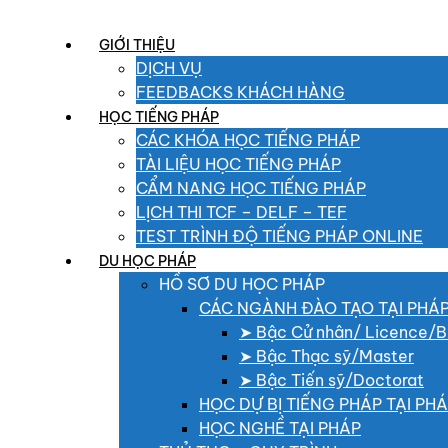
GIỚI THIỆU
DỊCH VỤ
FEEDBACKS KHÁCH HÀNG
HỌC TIẾNG PHÁP
CÁC KHÓA HỌC TIẾNG PHÁP
TÀI LIỆU HỌC TIẾNG PHÁP
CẨM NANG HỌC TIẾNG PHÁP
LỊCH THI TCF – DELF – TEF
TEST TRÌNH ĐỘ TIẾNG PHÁP ONLINE
DU HỌC PHÁP
HỒ SƠ DU HỌC PHÁP
CÁC NGÀNH ĐÀO TẠO TẠI PHÁ
➤ Bậc Cử nhân/ Licence/B
➤ Bậc Thạc sỹ/Master
➤ Bậc Tiến sỹ/Doctorat
HỌC DỰ BỊ TIẾNG PHÁP TẠI PH
HỌC NGHỀ TẠI PHÁP