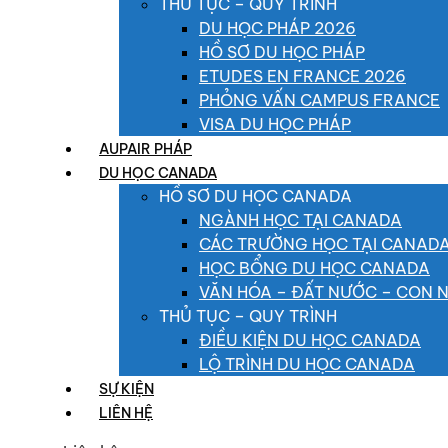
THỦ TỤC – QUY TRÌNH
DU HỌC PHÁP 2026
HỒ SƠ DU HỌC PHÁP
ETUDES EN FRANCE 2026
PHỎNG VẤN CAMPUS FRANCE
VISA DU HỌC PHÁP
AUPAIR PHÁP
DU HỌC CANADA
HỒ SƠ DU HỌC CANADA
NGÀNH HỌC TẠI CANADA
CÁC TRƯỜNG HỌC TẠI CANAD
HỌC BỔNG DU HỌC CANADA
VĂN HÓA – ĐẤT NƯỚC – CON 
THỦ TỤC – QUY TRÌNH
ĐIỀU KIỆN DU HỌC CANADA
LỘ TRÌNH DU HỌC CANADA
SỰ KIỆN
LIÊN HỆ