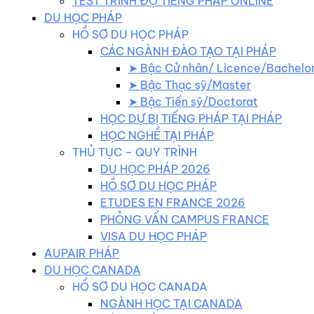
TEST TRÌNH ĐỘ TIẾNG PHÁP ONLINE
DU HỌC PHÁP
HỒ SƠ DU HỌC PHÁP
CÁC NGÀNH ĐÀO TẠO TẠI PHÁP
➤ Bậc Cử nhân/ Licence/Bachelo
➤ Bậc Thạc sỹ/Master
➤ Bậc Tiến sỹ/Doctorat
HỌC DỰ BỊ TIẾNG PHÁP TẠI PHÁP
HỌC NGHỀ TẠI PHÁP
THỦ TỤC – QUY TRÌNH
DU HỌC PHÁP 2026
HỒ SƠ DU HỌC PHÁP
ETUDES EN FRANCE 2026
PHỎNG VẤN CAMPUS FRANCE
VISA DU HỌC PHÁP
AUPAIR PHÁP
DU HỌC CANADA
HỒ SƠ DU HỌC CANADA
NGÀNH HỌC TẠI CANADA