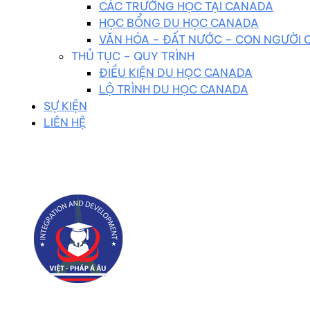
CÁC TRƯỜNG HỌC TẠI CANADA
HỌC BỔNG DU HỌC CANADA
VĂN HÓA – ĐẤT NƯỚC – CON NGƯỜI
THỦ TỤC – QUY TRÌNH
ĐIỀU KIỆN DU HỌC CANADA
LỘ TRÌNH DU HỌC CANADA
SỰ KIỆN
LIÊN HỆ
0983 102 258
duhocvietphap@gmail.com