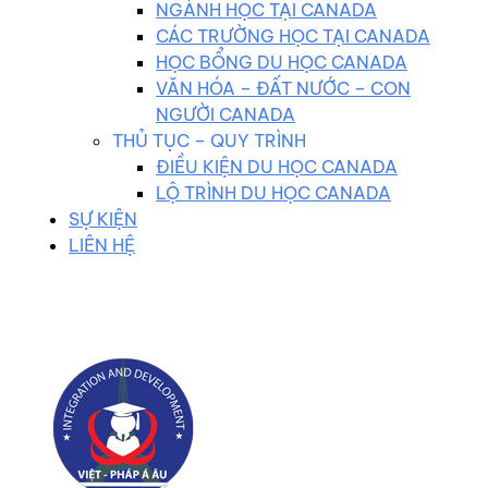
NGÀNH HỌC TẠI CANADA
CÁC TRƯỜNG HỌC TẠI CANADA
HỌC BỔNG DU HỌC CANADA
VĂN HÓA – ĐẤT NƯỚC – CON
NGƯỜI CANADA
THỦ TỤC – QUY TRÌNH
ĐIỀU KIỆN DU HỌC CANADA
LỘ TRÌNH DU HỌC CANADA
SỰ KIỆN
LIÊN HỆ
0983 102 258
duhocvietphap@gmail.com