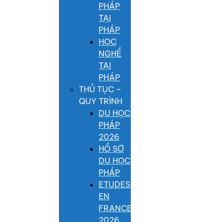
PHÁP
TẠI
PHÁP
HỌC
NGHỀ
TẠI
PHÁP
THỦ TỤC –
QUY TRÌNH
DU HỌC
PHÁP
2026
HỒ SƠ
DU HỌC
PHÁP
ETUDES
EN
FRANCE
2026