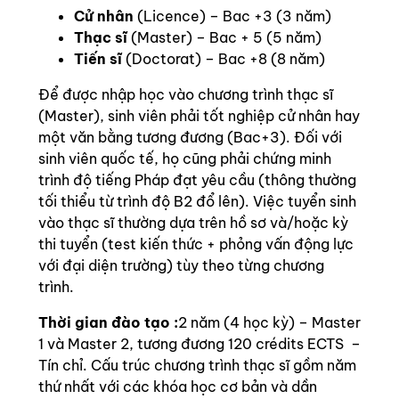
Cử nhân
(Licence) – Bac +3 (3 năm)
Thạc sĩ
(Master) – Bac + 5 (5 năm)
Tiến sĩ
(Doctorat) – Bac +8 (8 năm)
Để được nhập học vào chương trình thạc sĩ
(Master), sinh viên phải tốt nghiệp cử nhân hay
một văn bằng tương đương (Bac+3). Đối với
sinh viên quốc tế, họ cũng phải chứng minh
trình độ tiếng Pháp đạt yêu cầu (thông thường
tối thiểu từ trình độ B2 đổ lên). Việc tuyển sinh
vào thạc sĩ thường dựa trên hồ sơ và/hoặc kỳ
thi tuyển (test kiến thức + phỏng vấn động lực
với đại diện trường) tùy theo từng chương
trình.
Thời gian đào tạo :
2 năm (4 học kỳ) – Master
1 và Master 2, tương đương 120 crédits ECTS –
Tín chỉ. Cấu trúc chương trình thạc sĩ gồm năm
thứ nhất với các khóa học cơ bản và dần