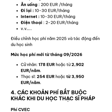
Ăn uống
: 200 EUR /tháng
Đi lại :
10-30 EUR/tháng
Internet :
10-30 EUR/tháng
Điện thoại
: 2-20 EUR/tháng
v.v…..
Điều chỉnh học phí năm 2025 và tác động đến
du học sinh
Mức học phí mới từ tháng 09/2026
Cử nhân:
178 EUR
hoặc từ
2,902
EUR/năm
.
Thạc sĩ:
254 EUR
hoặc
từ 3,950
EUR/năm
.
4. CÁC KHOẢN PHÍ BẮT BUỘC
KHÁC KHI DU HỌC THẠC SĨ PHÁP
Phí CVEC