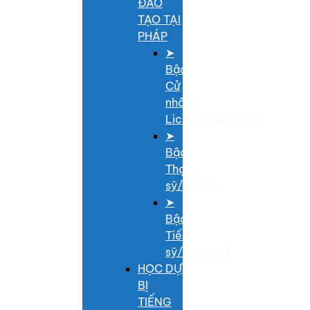
ĐÀO
TẠO TẠI
PHÁP
➤
Bậc
Cử
nhân/
Licence/Bachelor
➤
Bậc
Thạc
sỹ/Master
➤
Bậc
Tiến
sỹ/Doctorat
HỌC DỰ
BỊ
TIẾNG