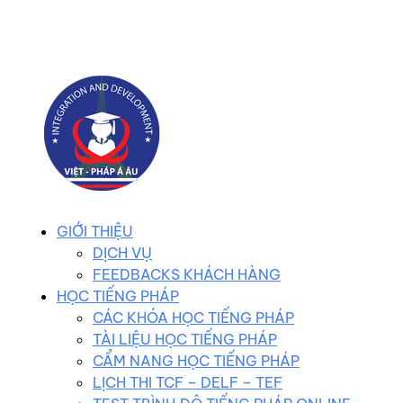
0983 102 258
duhocvietphap@gmail.com
GIỚI THIỆU
DỊCH VỤ
FEEDBACKS KHÁCH HÀNG
HỌC TIẾNG PHÁP
CÁC KHÓA HỌC TIẾNG PHÁP
TÀI LIỆU HỌC TIẾNG PHÁP
CẨM NANG HỌC TIẾNG PHÁP
LỊCH THI TCF – DELF – TEF