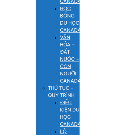
CANADA
HỌC
BỔNG
DU HỌC
CANADA
VĂN
HÓA –
ĐẤT
NƯỚC –
CON
NGƯỜI
CANADA
THỦ TỤC –
QUY TRÌNH
ĐIỀU
KIỆN DU
HỌC
CANADA
LỘ