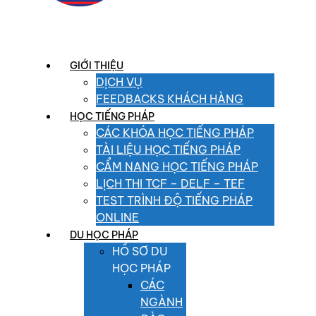
GIỚI THIỆU
DỊCH VỤ
FEEDBACKS KHÁCH HÀNG
HỌC TIẾNG PHÁP
CÁC KHÓA HỌC TIẾNG PHÁP
TÀI LIỆU HỌC TIẾNG PHÁP
CẨM NANG HỌC TIẾNG PHÁP
LỊCH THI TCF – DELF – TEF
TEST TRÌNH ĐỘ TIẾNG PHÁP
ONLINE
DU HỌC PHÁP
HỒ SƠ DU
HỌC PHÁP
CÁC
NGÀNH