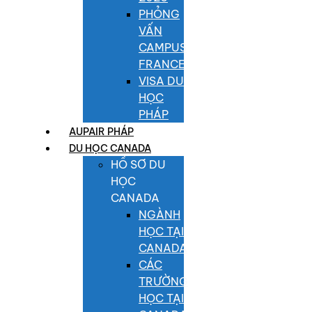
PHỎNG
VẤN
CAMPUS
FRANCE
VISA DU
HỌC
PHÁP
AUPAIR PHÁP
DU HỌC CANADA
HỒ SƠ DU
HỌC
CANADA
NGÀNH
HỌC TẠI
CANADA
CÁC
TRƯỜNG
HỌC TẠI