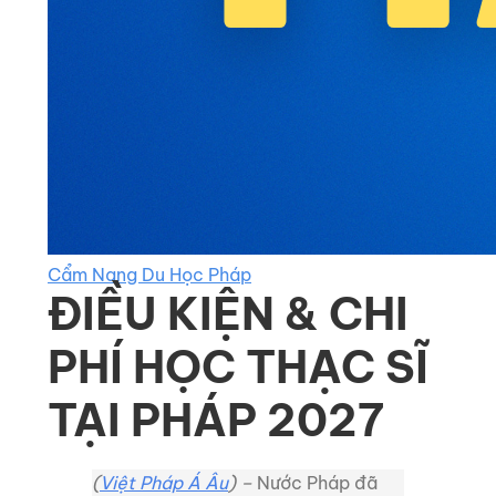
Cẩm Nang Du Học Pháp
ĐIỀU KIỆN & CHI
PHÍ HỌC THẠC SĨ
TẠI PHÁP 2027
(
Việt Pháp Á Âu
) –
Nước Pháp đã