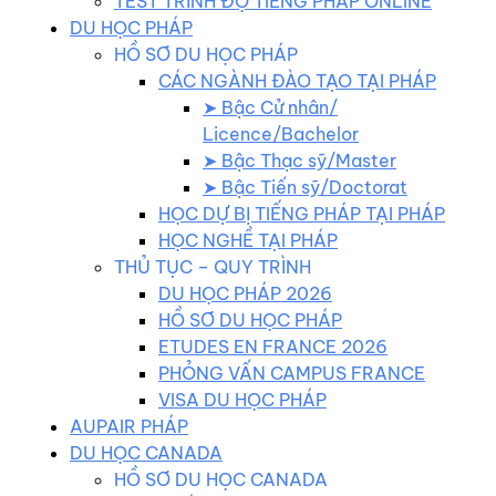
TEST TRÌNH ĐỘ TIẾNG PHÁP ONLINE
DU HỌC PHÁP
HỒ SƠ DU HỌC PHÁP
CÁC NGÀNH ĐÀO TẠO TẠI PHÁP
➤ Bậc Cử nhân/
Licence/Bachelor
➤ Bậc Thạc sỹ/Master
➤ Bậc Tiến sỹ/Doctorat
HỌC DỰ BỊ TIẾNG PHÁP TẠI PHÁP
HỌC NGHỀ TẠI PHÁP
THỦ TỤC – QUY TRÌNH
DU HỌC PHÁP 2026
HỒ SƠ DU HỌC PHÁP
ETUDES EN FRANCE 2026
PHỎNG VẤN CAMPUS FRANCE
VISA DU HỌC PHÁP
AUPAIR PHÁP
DU HỌC CANADA
HỒ SƠ DU HỌC CANADA