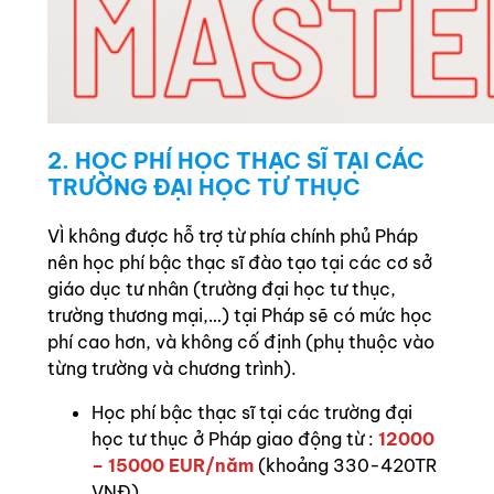
2. HỌC PHÍ HỌC THẠC SĨ TẠI CÁC
TRƯỜNG ĐẠI HỌC TƯ THỤC
VÌ không được hỗ trợ từ phía chính phủ Pháp
nên học phí bậc thạc sĩ đào tạo tại các cơ sở
giáo dục tư nhân (trường đại học tư thục,
trường thương mại,…) tại Pháp sẽ có mức học
phí cao hơn, và không cố định (phụ thuộc vào
từng trường và chương trình).
Học phí bậc thạc sĩ tại các trường đại
học tư thục ở Pháp giao động từ :
12000
– 15000 EUR/năm
(khoảng 330-420TR
VNĐ)