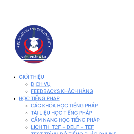
0983 102 258
duhocvietphap@gmail.com
GIỚI THIỆU
DỊCH VỤ
FEEDBACKS KHÁCH HÀNG
HỌC TIẾNG PHÁP
CÁC KHÓA HỌC TIẾNG PHÁP
TÀI LIỆU HỌC TIẾNG PHÁP
CẨM NANG HỌC TIẾNG PHÁP
LỊCH THI TCF – DELF – TEF