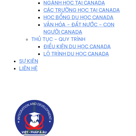
NGÀNH HỌC TẠI CANADA
CÁC TRƯỜNG HỌC TẠI CANADA
HỌC BỔNG DU HỌC CANADA
VĂN HÓA – ĐẤT NƯỚC – CON
NGƯỜI CANADA
THỦ TỤC – QUY TRÌNH
ĐIỀU KIỆN DU HỌC CANADA
LỘ TRÌNH DU HỌC CANADA
SỰ KIỆN
LIÊN HỆ
0983 102 258
duhocvietphap@gmail.com