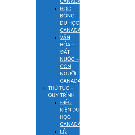
CANADA
HỌC
BỔNG
DU HỌC
CANADA
VĂN
HÓA –
ĐẤT
NƯỚC –
CON
NGƯỜI
CANADA
THỦ TỤC –
QUY TRÌNH
ĐIỀU
KIỆN DU
HỌC
CANADA
LỘ