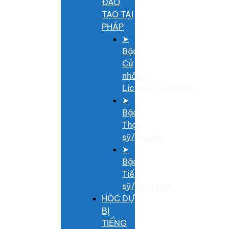
ĐÀO
TẠO TẠI
PHÁP
➤
Bậc
Cử
nhân/
Licence/Bachelor
➤
Bậc
Thạc
sỹ/Master
➤
Bậc
Tiến
sỹ/Doctorat
HỌC DỰ
BỊ
TIẾNG