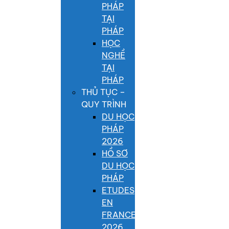
PHÁP
TẠI
PHÁP
HỌC
NGHỀ
TẠI
PHÁP
THỦ TỤC –
QUY TRÌNH
DU HỌC
PHÁP
2026
HỒ SƠ
DU HỌC
PHÁP
ETUDES
EN
FRANCE
2026