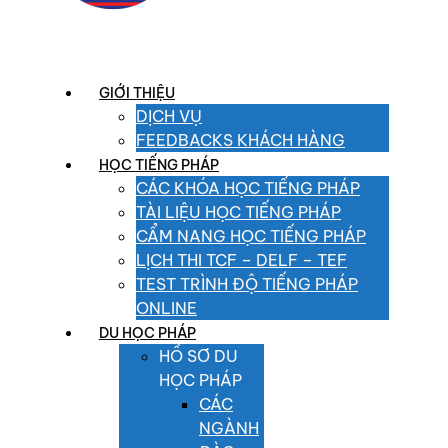
GIỚI THIỆU
DỊCH VỤ
FEEDBACKS KHÁCH HÀNG
HỌC TIẾNG PHÁP
CÁC KHÓA HỌC TIẾNG PHÁP
TÀI LIỆU HỌC TIẾNG PHÁP
CẨM NANG HỌC TIẾNG PHÁP
LỊCH THI TCF – DELF – TEF
TEST TRÌNH ĐỘ TIẾNG PHÁP
ONLINE
DU HỌC PHÁP
HỒ SƠ DU
HỌC PHÁP
CÁC
NGÀNH