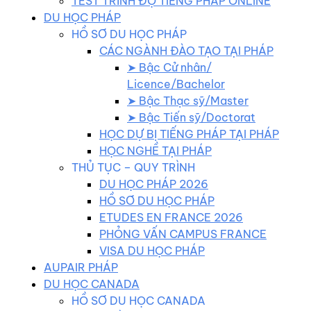
TEST TRÌNH ĐỘ TIẾNG PHÁP ONLINE
DU HỌC PHÁP
HỒ SƠ DU HỌC PHÁP
CÁC NGÀNH ĐÀO TẠO TẠI PHÁP
➤ Bậc Cử nhân/
Licence/Bachelor
➤ Bậc Thạc sỹ/Master
➤ Bậc Tiến sỹ/Doctorat
HỌC DỰ BỊ TIẾNG PHÁP TẠI PHÁP
HỌC NGHỀ TẠI PHÁP
THỦ TỤC – QUY TRÌNH
DU HỌC PHÁP 2026
HỒ SƠ DU HỌC PHÁP
ETUDES EN FRANCE 2026
PHỎNG VẤN CAMPUS FRANCE
VISA DU HỌC PHÁP
AUPAIR PHÁP
DU HỌC CANADA
HỒ SƠ DU HỌC CANADA