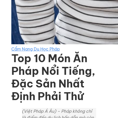
Cẩm Nang Du Học Pháp
Top 10 Món Ăn
Pháp Nổi Tiếng,
Đặc Sản Nhất
Định Phải Thử
(Việt Pháp Á Âu) – Pháp không chỉ
là điểm đến du lịch hấp dẫn mà còn