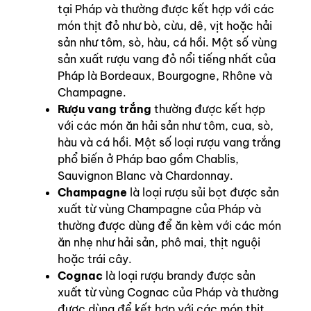
tại Pháp và thường được kết hợp với các
món thịt đỏ như bò, cừu, dê, vịt hoặc hải
sản như tôm, sò, hàu, cá hồi. Một số vùng
sản xuất rượu vang đỏ nổi tiếng nhất của
Pháp là Bordeaux, Bourgogne, Rhône và
Champagne.
Rượu vang trắng
thường được kết hợp
với các món ăn hải sản như tôm, cua, sò,
hàu và cá hồi. Một số loại rượu vang trắng
phổ biến ở Pháp bao gồm Chablis,
Sauvignon Blanc và Chardonnay.
Champagne
là loại rượu sủi bọt được sản
xuất từ vùng Champagne của Pháp và
thường được dùng để ăn kèm với các món
ăn nhẹ như hải sản, phô mai, thịt nguội
hoặc trái cây.
Cognac
là loại rượu brandy được sản
xuất từ vùng Cognac của Pháp và thường
được dùng để kết hợp với các món thịt