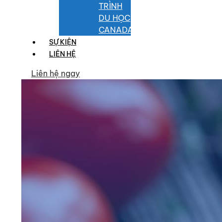
TRÌNH
DU HỌC
CANADA
SỰ KIỆN
LIÊN HỆ
Liên hệ ngay