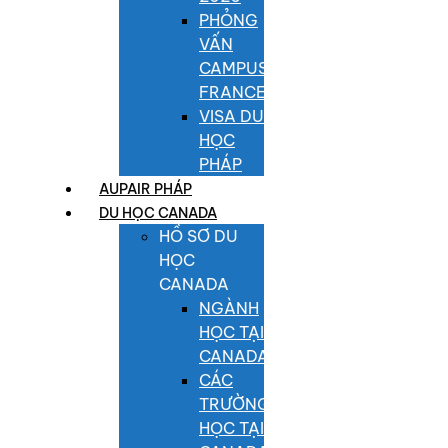
PHỎNG
VẤN
CAMPUS
FRANCE
VISA DU
HỌC
PHÁP
AUPAIR PHÁP
DU HỌC CANADA
HỒ SƠ DU
HỌC
CANADA
NGÀNH
HỌC TẠI
CANADA
CÁC
TRƯỜNG
HỌC TẠI