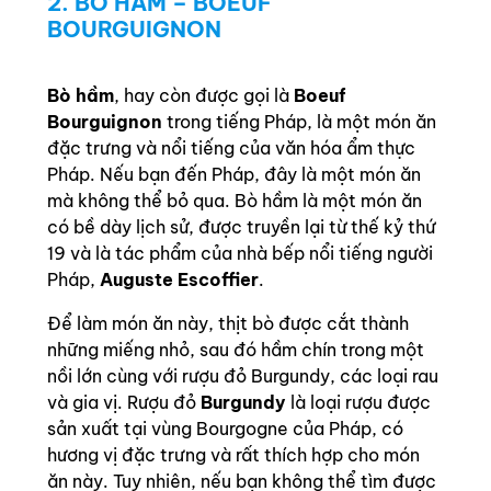
2. BÒ HẦM – BOEUF
BOURGUIGNON
Bò hầm
, hay còn được gọi là
Boeuf
Bourguignon
trong tiếng Pháp, là một món ăn
đặc trưng và nổi tiếng của văn hóa ẩm thực
Pháp. Nếu bạn đến Pháp, đây là một món ăn
mà không thể bỏ qua. Bò hầm là một món ăn
có bề dày lịch sử, được truyền lại từ thế kỷ thứ
19 và là tác phẩm của nhà bếp nổi tiếng người
Pháp,
Auguste Escoffier
.
Để làm món ăn này, thịt bò được cắt thành
những miếng nhỏ, sau đó hầm chín trong một
nồi lớn cùng với rượu đỏ Burgundy, các loại rau
và gia vị. Rượu đỏ
Burgundy
là loại rượu được
sản xuất tại vùng Bourgogne của Pháp, có
hương vị đặc trưng và rất thích hợp cho món
ăn này. Tuy nhiên, nếu bạn không thể tìm được