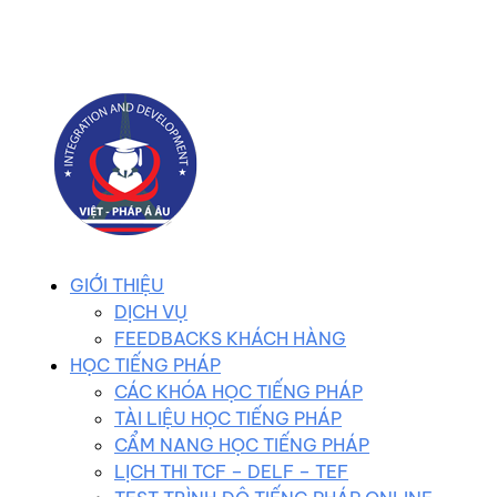
0983 102 258
duhocvietphap@gmail.com
GIỚI THIỆU
DỊCH VỤ
FEEDBACKS KHÁCH HÀNG
HỌC TIẾNG PHÁP
CÁC KHÓA HỌC TIẾNG PHÁP
TÀI LIỆU HỌC TIẾNG PHÁP
CẨM NANG HỌC TIẾNG PHÁP
LỊCH THI TCF – DELF – TEF