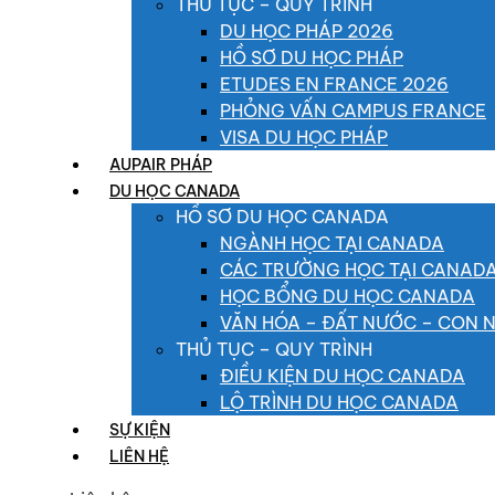
THỦ TỤC – QUY TRÌNH
DU HỌC PHÁP 2026
HỒ SƠ DU HỌC PHÁP
ETUDES EN FRANCE 2026
PHỎNG VẤN CAMPUS FRANCE
VISA DU HỌC PHÁP
AUPAIR PHÁP
DU HỌC CANADA
HỒ SƠ DU HỌC CANADA
NGÀNH HỌC TẠI CANADA
CÁC TRƯỜNG HỌC TẠI CANAD
HỌC BỔNG DU HỌC CANADA
VĂN HÓA – ĐẤT NƯỚC – CON 
THỦ TỤC – QUY TRÌNH
ĐIỀU KIỆN DU HỌC CANADA
LỘ TRÌNH DU HỌC CANADA
SỰ KIỆN
LIÊN HỆ