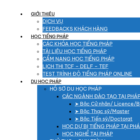
GIỚI THIỆU
DỊCH VỤ
FEEDBACKS KHÁCH HÀNG
HỌC TIẾNG PHÁP
CÁC KHÓA HỌC TIẾNG PHÁP
TÀI LIỆU HỌC TIẾNG PHÁP
CẨM NANG HỌC TIẾNG PHÁP
LỊCH THI TCF – DELF – TEF
TEST TRÌNH ĐỘ TIẾNG PHÁP ONLINE
DU HỌC PHÁP
HỒ SƠ DU HỌC PHÁP
CÁC NGÀNH ĐÀO TẠO TẠI PHÁ
➤ Bậc Cử nhân/ Licence/B
➤ Bậc Thạc sỹ/Master
➤ Bậc Tiến sỹ/Doctorat
HỌC DỰ BỊ TIẾNG PHÁP TẠI PH
HỌC NGHỀ TẠI PHÁP