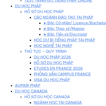
TEST TRÌNH ĐỘ TIẾNG PHÁP ONLINE
DU HỌC PHÁP
HỒ SƠ DU HỌC PHÁP
CÁC NGÀNH ĐÀO TẠO TẠI PHÁP
➤ Bậc Cử nhân/ Licence/Bachelo
➤ Bậc Thạc sỹ/Master
➤ Bậc Tiến sỹ/Doctorat
HỌC DỰ BỊ TIẾNG PHÁP TẠI PHÁP
HỌC NGHỀ TẠI PHÁP
THỦ TỤC – QUY TRÌNH
DU HỌC PHÁP 2026
HỒ SƠ DU HỌC PHÁP
ETUDES EN FRANCE 2026
PHỎNG VẤN CAMPUS FRANCE
VISA DU HỌC PHÁP
AUPAIR PHÁP
DU HỌC CANADA
HỒ SƠ DU HỌC CANADA
NGÀNH HỌC TẠI CANADA