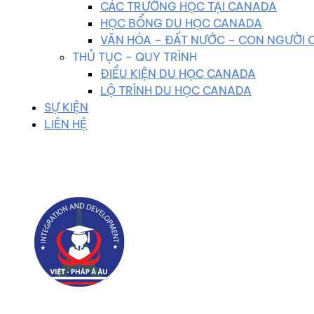
CÁC TRƯỜNG HỌC TẠI CANADA
HỌC BỔNG DU HỌC CANADA
VĂN HÓA – ĐẤT NƯỚC – CON NGƯỜI
THỦ TỤC – QUY TRÌNH
ĐIỀU KIỆN DU HỌC CANADA
LỘ TRÌNH DU HỌC CANADA
SỰ KIỆN
LIÊN HỆ
0983 102 258
duhocvietphap@gmail.com